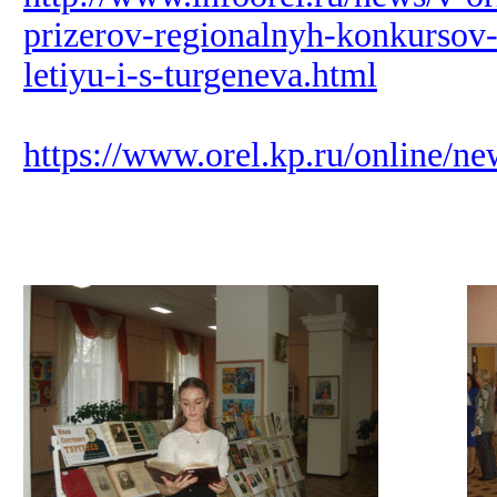
prizerov-regionalnyh-konkurso
letiyu-i-s-turgeneva.html
https://www.orel.kp.ru/online/n