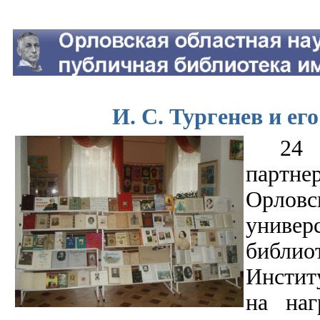
И. С. Тургенев и ег
24
партн
Орлов
униве
библио
Инстит
на наг