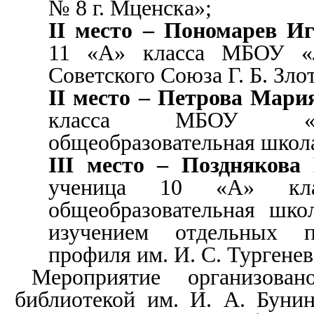
№ 8 г. Мценска»;
II
место – Пономарев И
11 «А» класса МБОУ 
Советского Союза Г. Б. Злот
II
место – Петрова Мари
класса МБОУ «Хо
общеобразовательная школ
III
место – Позднякова 
ученица 10 «А» кла
общеобразовательная шк
изучением отдельных п
профиля им. И. С. Тургенева
Мероприятие организова
библиотекой им. И. А. Буни