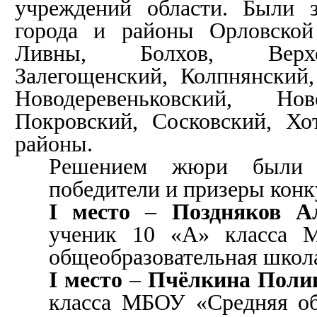
учреждений области. Были 
города и районы Орловской
Ливны, Болхов, Верхо
Залегощенский, Колпнянский,
Новодеревеньковский, Нов
Покровский, Сосковский, Х
районы.
Решением жюри были 
победители и призеры конк
I
место
–
Поздняков А
ученик 10 «А» класса 
общеобразовательная школ
I
место
–
Пчёлкина Поли
класса МБОУ «Средняя об