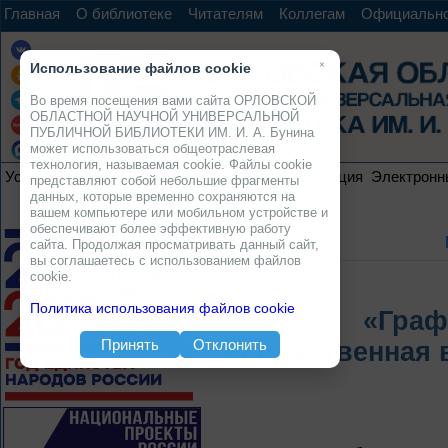
Главная
О библиотеке
Читателям
Коллегам
Официальн
×
Использование файлов cookie
Во время посещения вами сайта ОРЛОВСКОЙ
ОБЛАСТНОЙ НАУЧНОЙ УНИВЕРСАЛЬНОЙ
ПУБЛИЧНОЙ БИБЛИОТЕКИ ИМ. И. А. Бунина
может использоваться общеотраслевая
технология, называемая cookie. Файлы cookie
Услуги
Ресурсы
Проекты
Электронная коллекция
Электронн
представляют собой небольшие фрагменты
данных, которые временно сохраняются на
вашем компьютере или мобильном устройстве и
обеспечивают более эффективную работу
сайта. Продолжая просматривать данный сайт,
вы соглашаетесь с использованием файлов
cookie.
Политика использования файлов cookie
«Граф
Принять
Отклонить
Художественная 