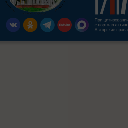
При цитировании
с портала актив
Авторские права