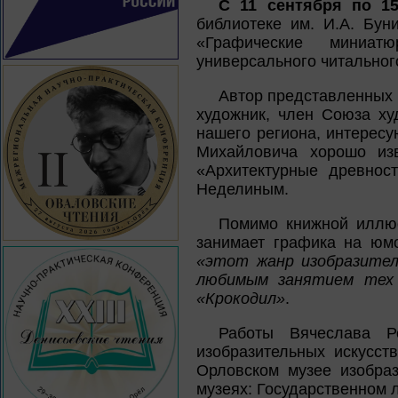
С 11 сентября по 15
библиотеке им. И.А. Бун
«Графические миниат
универсального читальног
Автор представленных 
художник, член Союза х
нашего региона, интерес
Михайловича хорошо из
«Архитектурные древнос
Неделиным.
Помимо книжной иллюс
занимает графика на юмо
«этот жанр изобразител
любимым занятием тех 
«Крокодил»
.
Работы Вячеслава Р
изобразительных искусст
Орловском музее изобраз
музеях: Государственном 