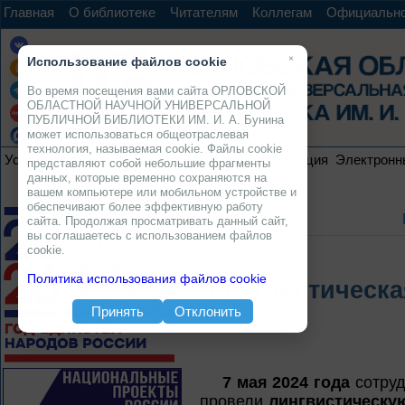
Главная
О библиотеке
Читателям
Коллегам
Официальн
×
Использование файлов cookie
Во время посещения вами сайта ОРЛОВСКОЙ
ОБЛАСТНОЙ НАУЧНОЙ УНИВЕРСАЛЬНОЙ
ПУБЛИЧНОЙ БИБЛИОТЕКИ ИМ. И. А. Бунина
может использоваться общеотраслевая
технология, называемая cookie. Файлы cookie
Услуги
Ресурсы
Проекты
Электронная коллекция
Электронн
представляют собой небольшие фрагменты
данных, которые временно сохраняются на
вашем компьютере или мобильном устройстве и
обеспечивают более эффективную работу
сайта. Продолжая просматривать данный сайт,
вы соглашаетесь с использованием файлов
cookie.
Политика использования файлов cookie
Лингвистическа
Принять
Отклонить
7 мая 2024 года
сотруд
провели
лингвистическую