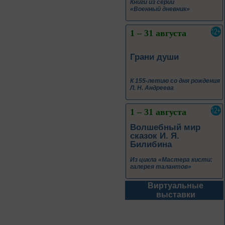
К 155-летию со дня рождения
Л. Н. Андреева
1 – 31 августа
Волшебный мир
сказок И. Я.
Билибина
Из цикла «Мастера кисти:
галерея талантов»
1 – 31 августа
Фаина Раневская:
искусство быть
собой
К 130-летию Ф. Г. Раневской
Виртуальные
выставки
1 – 31 августа
Самоцветы Дальнего
Востока