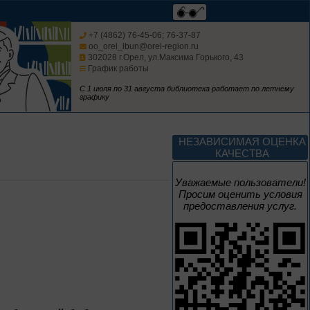
10 – 24 августа
+7 (4862) 76-45-06; 76-37-87
Sir Walter Scott
oo_orel_lbun@orel-region.ru
302028 г.Орел, ул.Максима Горького, 43
График работы
К 255-летию со дня рождения
Вальтера Скотта
С 1 июля по 31 августа библиотека работает по летнему
графику
18 – 26 августа
НЕЗАВИСИМАЯ ОЦЕНКА
Сын сложного века
КАЧЕСТВА
К 155 летию со дня рождения
Уважаемые пользователи!
Л. Н. Андреева
Просим оценить условия
предоставления услуг.
1 июня – 30
августа
Культурная суббота.
Краеведение: в
помощь участника