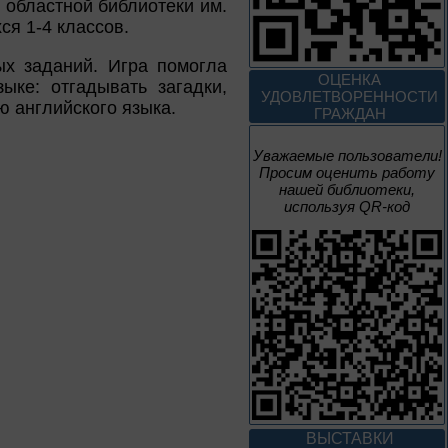
 областной библиотеки им.
я 1-4 классов.
1 июня – 31
августа
ых заданий. Игра помогла
Безопасным будет
ОЦЕНКА
ке: отгадывать загадки,
путь!
УДОВЛЕТВОРЕННОСТИ
ю английского языка.
ГРАЖДАН
Уважаемые пользователи!
Просим оценить работу
1 – 31 августа
нашей библиотеки,
используя QR-код
Книги юбиляры 2026
Метаморфозы
Пиноккио
К 145-летию выхода книги
Карло Коллоди «Приключения
Пиноккио»
1 – 31 августа
Полёт над
столетиями
ВЫСТАВКИ
460 лет основания города