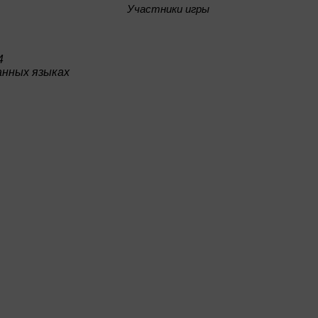
Участники игры
4
анных языках