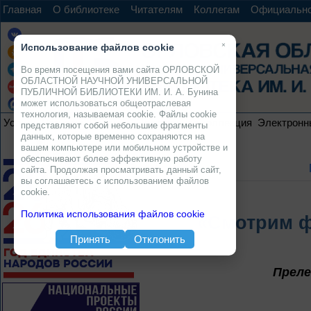
Главная
О библиотеке
Читателям
Коллегам
Официальн
×
Использование файлов cookie
Во время посещения вами сайта ОРЛОВСКОЙ
ОБЛАСТНОЙ НАУЧНОЙ УНИВЕРСАЛЬНОЙ
ПУБЛИЧНОЙ БИБЛИОТЕКИ ИМ. И. А. Бунина
может использоваться общеотраслевая
технология, называемая cookie. Файлы cookie
Услуги
Ресурсы
Проекты
Электронная коллекция
Электронн
представляют собой небольшие фрагменты
данных, которые временно сохраняются на
вашем компьютере или мобильном устройстве и
обеспечивают более эффективную работу
сайта. Продолжая просматривать данный сайт,
вы соглашаетесь с использованием файлов
cookie.
Политика использования файлов cookie
«Смотрим фи
Принять
Отклонить
Преле