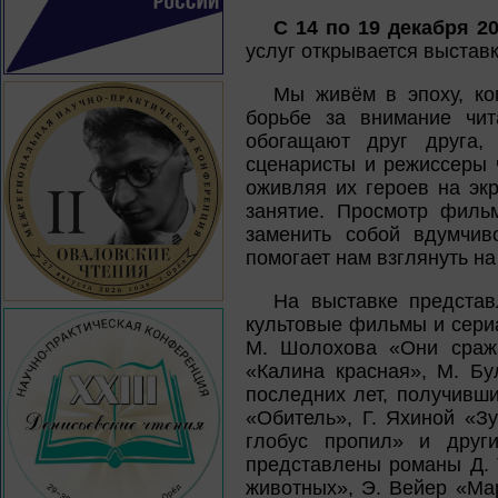
С 14 по 19 декабря 2
услуг открывается выстав
Мы живём в эпоху, ко
борьбе за внимание чит
обогащают друг друга,
сценаристы и режиссеры 
оживляя их героев на эк
занятие. Просмотр филь
заменить собой вдумчив
помогает нам взглянуть на
На выставке представ
культовые фильмы и сери
М. Шолохова «Они сража
«Калина красная», М. Бу
последних лет, получивш
«Обитель», Г. Яхиной «З
глобус пропил» и друг
представлены романы Д. 
животных», Э. Вейер «Ма