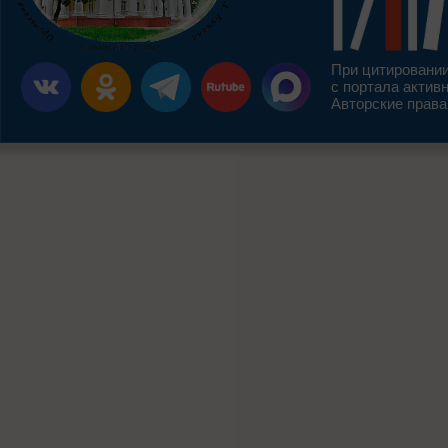
При цитировании
с портала актив
Авторские права