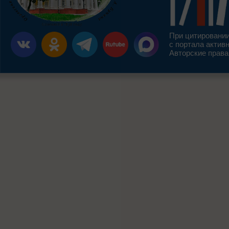
При цитировании
с портала актив
Авторские права