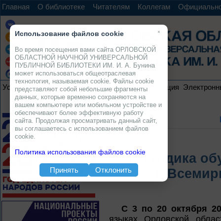
Главная
О библиотеке
Читателям
Коллегам
Официальн
×
Использование файлов cookie
Во время посещения вами сайта ОРЛОВСКОЙ
ОБЛАСТНОЙ НАУЧНОЙ УНИВЕРСАЛЬНОЙ
ПУБЛИЧНОЙ БИБЛИОТЕКИ ИМ. И. А. Бунина
может использоваться общеотраслевая
технология, называемая cookie. Файлы cookie
Услуги
Ресурсы
Проекты
Электронная коллекция
Электронн
представляют собой небольшие фрагменты
данных, которые временно сохраняются на
вашем компьютере или мобильном устройстве и
обеспечивают более эффективную работу
сайта. Продолжая просматривать данный сайт,
вы соглашаетесь с использованием файлов
cookie.
Политика использования файлов cookie
«Методика об
Принять
Отклонить
К Всемир
С 3 по 20 октября 20
языках Орловской облас