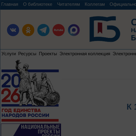
Главная
О библиотеке
Читателям
Коллегам
Официальн
Услуги
Ресурсы
Проекты
Электронная коллекция
Электронн
К 