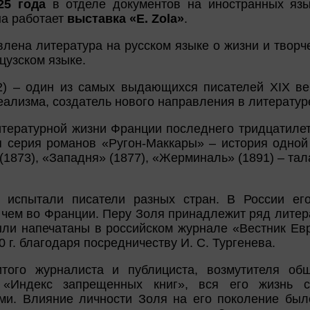
25 года
в отделе документов на иностранных язы
на работает
выставка «E. Zola»
.
влена литература на русском языке о жизни и творч
цузском языке.
2) – один из самых выдающихся писателей XIX ве
еализма, создатель нового направления в литератур
итературной жизни Франции последнего тридцатилет
я серия романов «Ругон-Маккары» – история одной
(1873), «Западня» (1877), «Жерминаль» (1891) – тал
испытали писатели разных стран. В России его
 чем во Франции. Перу Золя принадлежит ряд литера
ыли напечатаны в российском журнале «Вестник Евр
0 г. благодаря посредничеству И. С. Тургенева.
того журналиста и публициста, возмутителя об
«Индекс запрещенных книг», вся его жизнь 
и. Влияние личности Золя на его поколение был