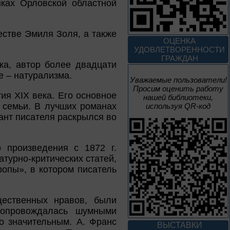
ках Орловской областной
2 июня – 20
августа
естве Эмиля Золя, а также
Человек и природа
ОЦЕНКА
УДОВЛЕТВОРЕННОСТИ
ГРАЖДАН
ка, автор более двадцати
е – натурализма.
Уважаемые пользователи!
Просим оценить работу
10 – 24 августа
ия XIX века. Его основное
нашей библиотеки,
 семьи. В лучших романах
используя QR-код
Мгновения
ант писателя раскрылся во
95 лет со дня рождения
композитора Микаэла
 произведения с 1872 г.
Леоновича Таривердиева
турно-критических статей,
опы», в котором писатель
1 июня – 30
августа
Культурная суббота.
Краеведение: в
щественных нравов, были
помощь участника
сопровождалась шумными
о значительным. А. Франс
ВЫСТАВКИ