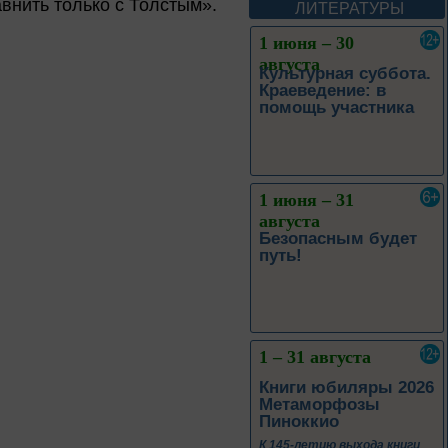
авнить только с Толстым».
ЛИТЕРАТУРЫ
1 июня – 31
августа
Безопасным будет
путь!
1 – 31 августа
Книги юбиляры 2026
Метаморфозы
Пиноккио
К 145-летию выхода книги
Карло Коллоди «Приключения
Пиноккио»
1 – 31 августа
Полёт над
столетиями