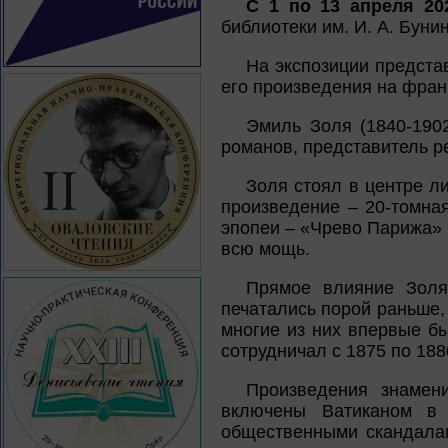
С 1 по 13 апреля 20
библиотеки им. И. А. Буни
На экспозиции предста
его произведения на фран
Эмиль Золя (1840-190
романов, представитель р
Золя стоял в центре л
произведение – 20-томна
эпопеи – «Чрево Парижа» 
всю мощь.
Прямое влияние Золя 
печатались порой раньше,
многие из них впервые б
сотрудничал с 1875 по 188
Произведения знамени
включены Ватиканом в 
общественными скандалам