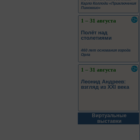
460 лет основания города
Орла
1 – 31 августа
Леонид Андреев:
взгляд из XXI века
1 – 31 августа
Новые книги – новые
знания
Книги из серии
«Военный дневник»
Виртуальные
1 – 31 августа
выставки
Грани души