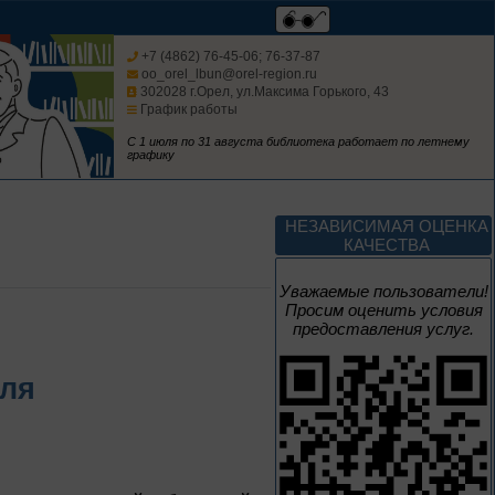
Творец и муза
+7 (4862) 76-45-06; 76-37-87
oo_orel_lbun@orel-region.ru
302028 г.Орел, ул.Максима Горького, 43
График работы
Цикл выставок литературы
С 1 июля по 31 августа библиотека работает по летнему
графику
4 – 14 августа
В борьбе против
нацизма мы были
НЕЗАВИСИМАЯ ОЦЕНКА
вместе
КАЧЕСТВА
Великая Победа народов
Уважаемые пользователи!
многонациональной страны
Просим оценить условия
предоставления услуг.
3 – 17 августа
оля
Век Аполлинария
К 170-летию со дня рождения
живописца
А. М. Васнецова