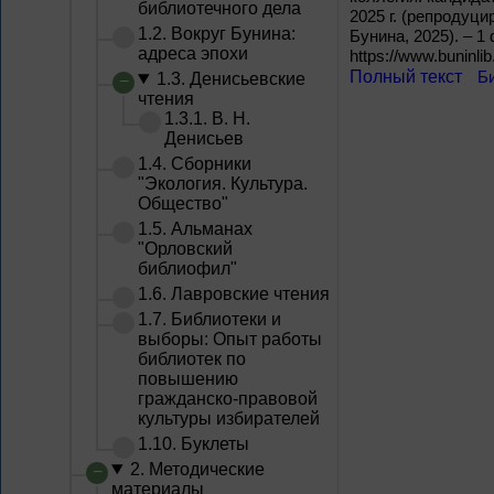
библиотечного дела
2025 г. (репродуци
1.2. Вокруг Бунина:
Бунина, 2025). – 1
адреса эпохи
https://www.buninli
Полный текст
Б
1.3. Денисьевские
чтения
1.3.1. В. Н.
Денисьев
1.4. Сборники
"Экология. Культура.
Общество"
1.5. Альманах
"Орловский
библиофил"
1.6. Лавровские чтения
1.7. Библиотеки и
выборы: Опыт работы
библиотек по
повышению
гражданско-правовой
культуры избирателей
1.10. Буклеты
2. Методические
материалы