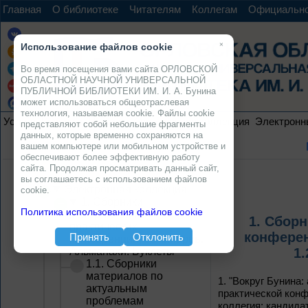
Главная
О библиотеке
Читателям
Коллегам
Официальн
×
Использование файлов cookie
Во время посещения вами сайта ОРЛОВСКОЙ
ОБЛАСТНОЙ НАУЧНОЙ УНИВЕРСАЛЬНОЙ
ПУБЛИЧНОЙ БИБЛИОТЕКИ ИМ. И. А. Бунина
может использоваться общеотраслевая
технология, называемая cookie. Файлы cookie
Услуги
Ресурсы
Проекты
Электронная коллекция
Электронн
представляют собой небольшие фрагменты
данных, которые временно сохраняются на
вашем компьютере или мобильном устройстве и
обеспечивают более эффективную работу
сайта. Продолжая просматривать данный сайт,
вы соглашаетесь с использованием файлов
Электронная коллекция
cookie.
1. Сборники
Политика использования файлов cookie
материалов научно-
1. Сбор
практических
конферен
Принять
Отклонить
конференций, семинаров.
Альманахи. Буклеты
1.
1.1. Сборники
материалов по
1.
"Вокруг Бунина:
актуальным
практической конфе
проблемам
коллегия: кандидат