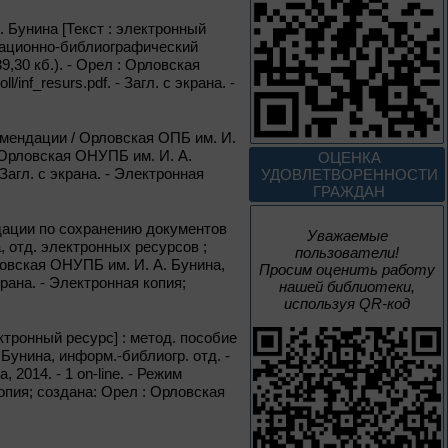
нацизма мы были
вместе
 Бунина [Текст : электронный
рмационно-библиографический
Великая Победа народов
9,30 кб.). - Орел : Орловская
многонациональной страны
l/inf_resurs.pdf. - Загл. с экрана. -
3 – 17 августа
омендации / Орловская ОПБ им. И.
: Орловская ОНУПБ им. И. А.
ОЦЕНКА
Век Аполлинария
- Загл. с экрана. - Электронная
УДОВЛЕТВОРЕННОСТИ
ГРАЖДАН
К 170-летию со дня рождения
живописца
дации по сохранению документов
Уважаемые
А. М. Васнецова
, отд. электронных ресурсов ;
пользователи!
Орловская ОНУПБ им. И. А. Бунина,
Просим оценить работу
2 июня – 20
с экрана. - Электронная копия;
нашей библиотеки,
августа
используя QR-код
Человек и природа
тронный ресурс] : метод. пособие
. Бунина, информ.-библиогр. отд. -
2014. - 1 on-line. - Режим
я копия; создана: Орел : Орловская
10 – 24 августа