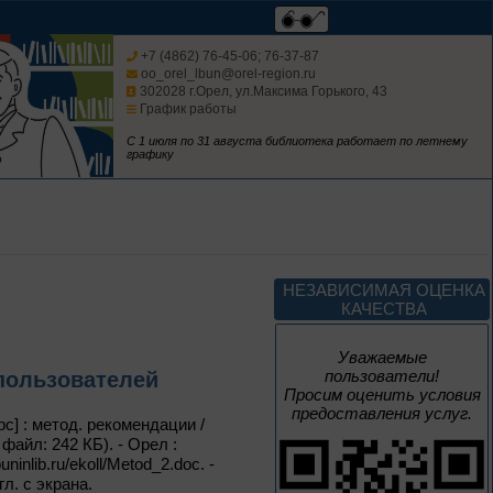
Цикл выставок литературы
+7 (4862) 76-45-06; 76-37-87
oo_orel_lbun@orel-region.ru
302028 г.Орел, ул.Максима Горького, 43
До конца года
График работы
С 1 июля по 31 августа библиотека работает по летнему
Мастера кисти:
графику
галерея талантов
Цикл выставок литературы
До конца года
НЕЗАВИСИМАЯ ОЦЕНКА
КАЧЕСТВА
Творец и муза
Уважаемые
пользователи!
пользователей
Цикл выставок литературы
Просим оценить условия
предоставления услуг.
с] : метод. рекомендации /
файл: 242 КБ). - Орел :
4 – 14 августа
inlib.ru/ekoll/Metod_2.doc. -
В борьбе против
л. с экрана.