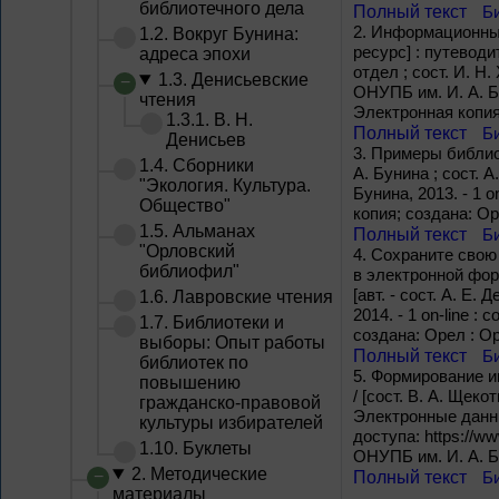
библиотечного дела
Полный текст
Б
2.
Информационные 
1.2. Вокруг Бунина:
ресурс] : путевод
адреса эпохи
отдел ; сост. И. Н
1.3. Денисьевские
ОНУПБ им. И. А. Буни
чтения
Электронная копия
1.3.1. В. Н.
Полный текст
Б
Денисьев
3.
Примеры библиог
1.4. Сборники
А. Бунина ; сост. 
"Экология. Культура.
Бунина, 2013. - 1 o
Общество"
копия; создана: О
1.5. Альманах
Полный текст
Б
"Орловский
4.
Сохраните свою
библиофил"
в электронной форм
[авт. - сост. А. Е.
1.6. Лавровские чтения
2014. - 1 on-line : 
1.7. Библиотеки и
создана: Орел : О
выборы: Опыт работы
Полный текст
Б
библиотек по
5.
Формирование ин
повышению
/ [сост. В. А. Щеко
гражданско-правовой
Электронные данные
культуры избирателей
доступа: https://ww
1.10. Буклеты
ОНУПБ им. И. А. Б
2. Методические
Полный текст
Б
материалы