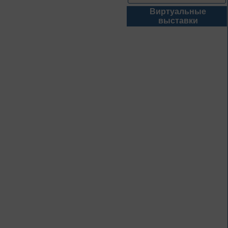
Виртуальные
1 – 31 августа
выставки
Новые книги – новые
знания
Книги из серии
«Военный дневник»
1 – 31 августа
Грани души
К 155-летию со дня рождения
Л. Н. Андреева
1 – 31 августа
Волшебный мир
сказок И. Я.
Билибина
Из цикла «Мастера кисти: