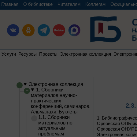
Главная
О библиотеке
Читателям
Коллегам
Официальн
Услуги
Ресурсы
Проекты
Электронная коллекция
Электронн
Электронная коллекция
1. Сборники
материалов научно-
практических
2.3
конференций, семинаров.
Альманахи. Буклеты
1.1. Сборники
1.
Библиографическ
материалов по
Орловская ОПБ им. 
актуальным
Орловская ОНУПБ им.
проблемам
Электронная копия;