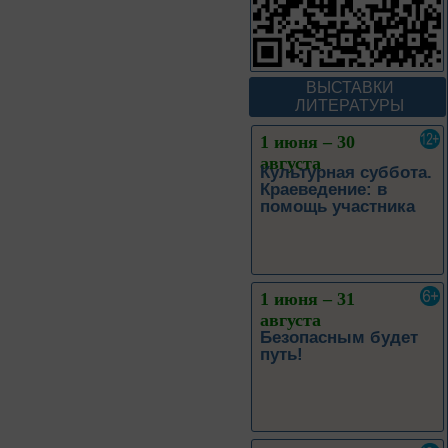
Мгновения
95 лет со дня рождения
ВЫСТАВКИ
композитора Микаэла
Леоновича Таривердиева
ЛИТЕРАТУРЫ
1 июня – 30
августа
Культурная суббота.
Краеведение: в
помощь участника
1 июня – 31
августа
Безопасным будет
путь!