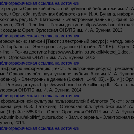
иблиографическая ссылка на источник
ресурсы Орловской областной публичной библиотеки им. И. А.
итель / Орл. обл. публичная библиотека им. И. А. Бунина, инфо
. Хохлова, ред. В. А. Шатохина. - Электронные данные (1 файл: 53
на, 2009. - 1 on-line. - Режим доступа: https://www.buninlib.ru/ekol
; создана: Орел: Орловская ОНУПБ им. И. А. Бунина, 2013.
иблиографическая ссылка на источник
рафических записей [Текст : электронный ресурс] : метод. рек
А. А. Горбачева. - Электронные данные (1 файл: 204 КБ). - Орел 
n-line. - Режим доступа: https://www.buninlib.ru/ekoll/Metod_1.doc. 
рел : Орловская ОНУПБ им. И. А. Бунина, 2013.
иблиографическая ссылка на источник
 цифровую информацию [Текст : электронный ресурс] : рекомен
е / Орловская обл. науч. универс. публич. б-ка им. И. А. Бунина
 Дербенко]. - Электронные данные (1 файл : 1446 КБ). - [Б. м.] : 
col. - Режим доступа: https://www.buninlib.ru/ekoll/info.pdf. - Загл. 
рловская ОНУПБ им. И. А. Бунина, 2014.
иблиографическая ссылка на источник
формационной культуры пользователей библиотек [Текст : элек
тихина; ред. Н. З. Шатохина] ; Орловская обл. публ. б-ка им. И. А
 (1 файл : 585 КБ). - Орел : Орловская ОНУПБ им. И. А. Бунина, 
w.buninlib.ru/ekoll/inf_culture.doc. - Загл. с экрана. - Электронна
унина, 2014.
иблиографическая ссылка на источник