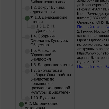
электронный ресур
библиотечного дела
до Красноярска / [
1.2. Вокруг Бунина:
(1 файл: 43697 КБ)
адреса эпохи
line. - Режим досту
1.3. Денисьевские
turmam(1887).pdf. 
чтения
Орловская ОНУПБ И
1.3.1. В. Н.
Полный текст
Б
Денисьев
2.
Генкин, Иосиф Ис
электронная копия]
1.4. Сборники
Орел : Орловская О
"Экология. Культура.
историко-революци
Общество"
литгруппы о-ва по
1.5. Альманах
https://www.buninlib
"Орловский
экрана. Электронн
библиофил"
Бунина, 2017.
1.6. Лавровские чтения
Полный текст
Б
1.7. Библиотеки и
выборы: Опыт работы
библиотек по
повышению
гражданско-правовой
культуры избирателей
1.10. Буклеты
2. Методические
материалы