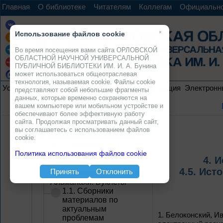
Главная
О библиотеке
Читателям
Коллегам
Официальн
×
Использование файлов cookie
Во время посещения вами сайта ОРЛОВСКОЙ
ОБЛАСТНОЙ НАУЧНОЙ УНИВЕРСАЛЬНОЙ
ПУБЛИЧНОЙ БИБЛИОТЕКИ ИМ. И. А. Бунина
может использоваться общеотраслевая
технология, называемая cookie. Файлы cookie
Услуги
Ресурсы
Проекты
Электронная коллекция
Электронн
представляют собой небольшие фрагменты
данных, которые временно сохраняются на
вашем компьютере или мобильном устройстве и
обеспечивают более эффективную работу
сайта. Продолжая просматривать данный сайт,
вы соглашаетесь с использованием файлов
Электронная коллекция
cookie.
1. Сборники
Политика использования файлов cookie
материалов научно-
4. 
практических
4.5. Ист
Принять
Отклонить
конференций, семинаров.
Альманахи. Буклеты
1.1. Сборники
материалов по
актуальным
1.
Белоконский, Ив
проблемам