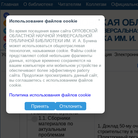
Главная
О библиотеке
Читателям
Коллегам
Официальн
×
Использование файлов cookie
Во время посещения вами сайта ОРЛОВСКОЙ
ОБЛАСТНОЙ НАУЧНОЙ УНИВЕРСАЛЬНОЙ
ПУБЛИЧНОЙ БИБЛИОТЕКИ ИМ. И. А. Бунина
может использоваться общеотраслевая
технология, называемая cookie. Файлы cookie
Услуги
Ресурсы
Проекты
Электронная коллекция
Электронн
представляют собой небольшие фрагменты
данных, которые временно сохраняются на
вашем компьютере или мобильном устройстве и
обеспечивают более эффективную работу
сайта. Продолжая просматривать данный сайт,
вы соглашаетесь с использованием файлов
Электронная коллекция
cookie.
1. Сборники
Политика использования файлов cookie
материалов научно-
практических
Принять
Отклонить
конференций, семинаров.
Альманахи. Буклеты
1.1. Сборники
материалов по
1.
Доклад 50-му о
актуальным
строительству в т
проблемам
[Электронный ресу