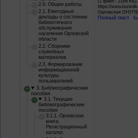
(1 файл : 2166 КБ)
2.0. Общие работы
https://www.buninli
2.1. Ежегодные
Орловская ОНУПБ и
доклады о состоянии
Полный текст
Б
библиотечного
обслуживания
населения Орловской
области
2.2. Сборники
служебных
материалов
2.3. Формирование
информационной
культуры
пользователей
3. Библиографические
пособия
3.1. Текущие
библиографические
пособия
3.1.1. Орловская
книга.
Регистрационный
каталог.