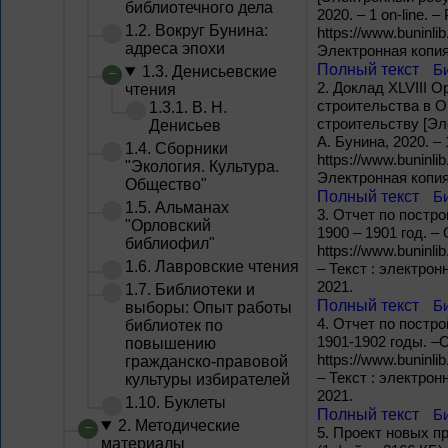
библиотечного дела
2020. – 1 on-line. 
1.2. Вокруг Бунина:
https://www.buninl
адреса эпохи
Электронная копия
Полный текст
Б
1.3. Денисьевские
2.
Доклад XLVIII 
чтения
строительства в О
1.3.1. В. Н.
строительству [Эл
Денисьев
А. Бунина, 2020. – 
1.4. Сборники
https://www.buninl
"Экология. Культура.
Электронная копия
Общество"
Полный текст
Б
1.5. Альманах
3.
Отчет по постро
"Орловский
1900 – 1901 год. –
библиофил"
https://www.buninli
1.6. Лавровские чтения
– Текст : электро
2021.
1.7. Библиотеки и
Полный текст
Б
выборы: Опыт работы
4.
Отчет по постро
библиотек по
1901-1902 годы. –О
повышению
https://www.buninli
гражданско-правовой
– Текст : электро
культуры избирателей
2021.
1.10. Буклеты
Полный текст
Б
2. Методические
5.
Проект новых пр
материалы