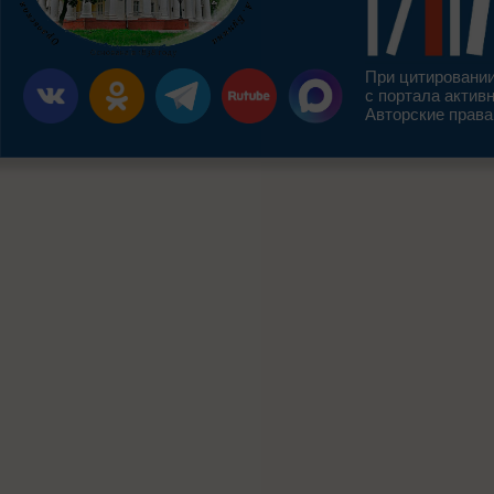
При цитировании
с портала актив
Авторские права