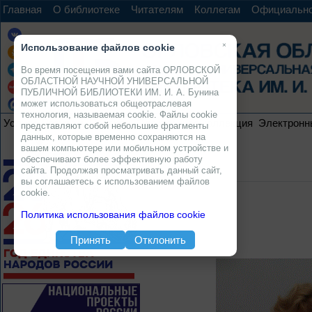
Главная
О библиотеке
Читателям
Коллегам
Официальн
×
Использование файлов cookie
Во время посещения вами сайта ОРЛОВСКОЙ
ОБЛАСТНОЙ НАУЧНОЙ УНИВЕРСАЛЬНОЙ
ПУБЛИЧНОЙ БИБЛИОТЕКИ ИМ. И. А. Бунина
может использоваться общеотраслевая
технология, называемая cookie. Файлы cookie
Услуги
Ресурсы
Проекты
Электронная коллекция
Электронн
представляют собой небольшие фрагменты
данных, которые временно сохраняются на
вашем компьютере или мобильном устройстве и
обеспечивают более эффективную работу
сайта. Продолжая просматривать данный сайт,
вы соглашаетесь с использованием файлов
cookie.
Политика использования файлов cookie
Принять
Отклонить