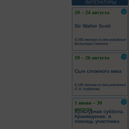
Леоновича Таривердиева
ЛИТЕРАТУРЫ
10 – 24 августа
Sir Walter Scott
К 255-летию со дня рождения
Вальтера Скотта
18 – 26 августа
Сын сложного века
К 155 летию со дня рождения
Л. Н. Андреева
1 июня – 30
августа
Культурная суббота.
Краеведение: в
помощь участника