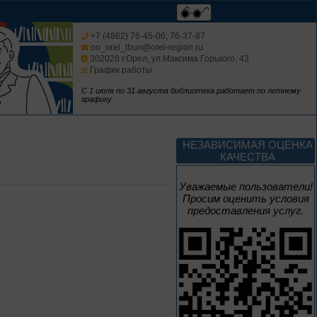
Мастера кисти:
галерея талантов
+7 (4862) 76-45-06; 76-37-87
oo_orel_lbun@orel-region.ru
302028 г.Орел, ул.Максима Горького, 43
График работы
Цикл выставок литературы
С 1 июля по 31 августа библиотека работает по летнему
графику
До конца года
Творец и муза
НЕЗАВИСИМАЯ ОЦЕНКА
КАЧЕСТВА
Цикл выставок литературы
Уважаемые пользователи!
Просим оценить условия
предоставления услуг.
4 – 14 августа
В борьбе против
нацизма мы были
вместе
Великая Победа народов
многонациональной страны