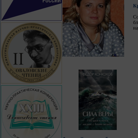
К
п
С
б
на