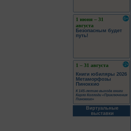
1 июня – 31
августа
Безопасным будет
путь!
1 – 31 августа
Книги юбиляры 2026
Метаморфозы
Пиноккио
К 145-летию выхода книги
Карло Коллоди «Приключения
Пиноккио»
Виртуальные
1 – 31 августа
выставки
Полёт над
столетиями