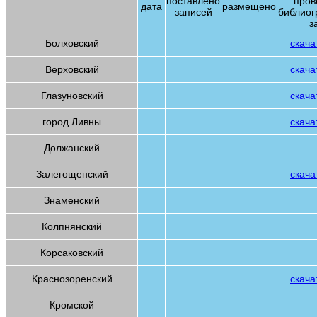
поставлено
пров
дата
размещено
записей
библиог
з
Болховский
скача
Верховский
скача
Глазуновский
скача
город Ливны
скача
Должанский
Залегощенский
скача
Знаменский
Колпнянский
Корсаковский
Краснозоренский
скача
Кромской