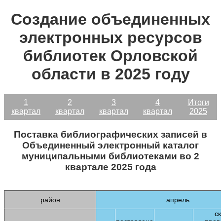
Создание объединенных
электронных ресурсов
библиотек Орловской
области в 2025 году
1
2
3
4
Итоги
квартал
квартал
квартал
квартал
2025
Поставка библиографических записей в
Объединенный электронный каталог
муниципальными библиотеками во 2
квартале 2025 года
район
апрель
с