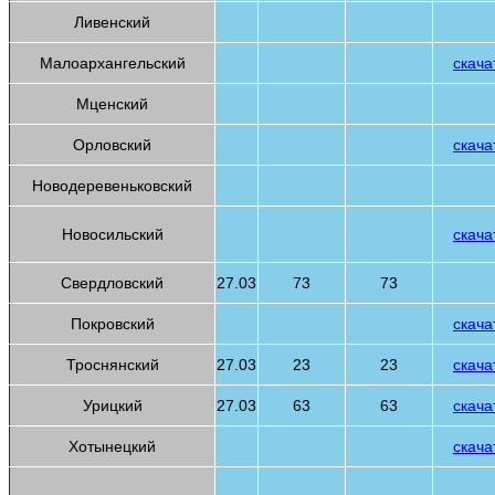
Ливенский
Малоархангельский
скача
Мценский
Орловский
скача
Новодеревеньковский
Новосильский
скача
Свердловский
27.03
73
73
Покровский
скача
Троснянский
27.03
23
23
скача
Урицкий
27.03
63
63
скача
Хотынецкий
скача