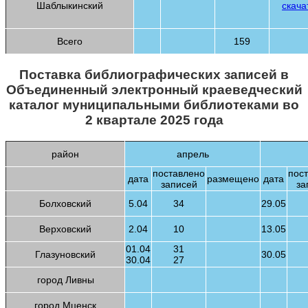
Шаблыкинский
скача
Всего
159
Поставка библиографических записей в
Объединенный электронный краеведческий
каталог муниципальными библиотеками во
2 квартале 2025 года
район
апрель
поставлено
пос
дата
размещено
дата
записей
за
Болховский
5.04
34
29.05
Верховский
2.04
10
13.05
01.04
31
Глазуновский
30.05
30.04
27
город Ливны
город Мценск