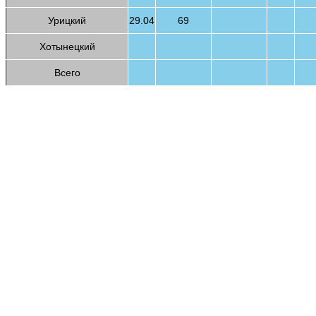
Урицкий
29.04
69
Хотынецкий
Всего