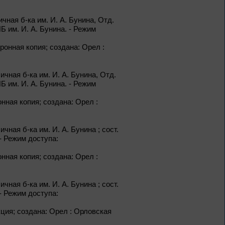
ичная б-ка им. И. А. Бунина, Отд.
1 – 31 августа
Б им. И. А. Бунина. - Режим
Новые книги – новые
ектронная копия; создана: Орел :
знания
личная б-ка им. И. А. Бунина, Отд.
Книги из серии
«Военный дневник»
Б им. И. А. Бунина. - Режим
тронная копия; создана: Орел :
1 – 31 августа
Грани души
ичная б-ка им. И. А. Бунина ; сост.
- Режим доступа:
К 155-летию со дня рождения
тронная копия; создана: Орел :
Л. Н. Андреева
ичная б-ка им. И. А. Бунина ; сост.
1 – 31 августа
- Режим доступа:
Волшебный мир
сказок И. Я.
лекция; создана: Орел : Орловская
Билибина