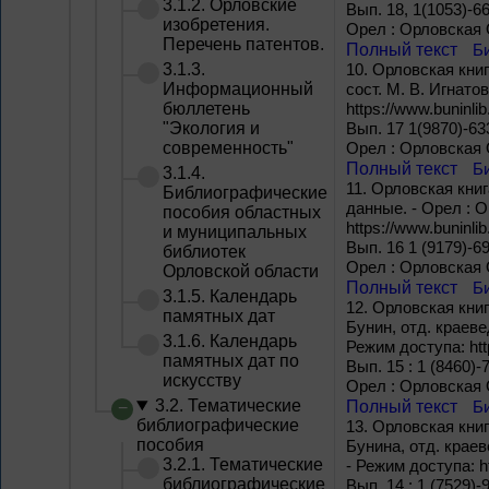
3.1.2. Орловские
Вып. 18, 1(1053)-66
изобретения.
Орел : Орловская 
Перечень патентов.
Полный текст
Б
3.1.3.
10.
Орловская книга
Информационный
сост. М. В. Игнато
бюллетень
https://www.buninlib
"Экология и
Вып. 17 1(9870)-633
современность"
Орел : Орловская 
Полный текст
Б
3.1.4.
11.
Орловская книга
Библиографические
данные. - Орел : О
пособия областных
https://www.buninlib
и муниципальных
Вып. 16 1 (9179)-69
библиотек
Орел : Орловская 
Орловской области
Полный текст
Б
3.1.5. Календарь
12.
Орловская книга
памятных дат
Бунин, отд. краеве
3.1.6. Календарь
Режим доступа: http
памятных дат по
Вып. 15 : 1 (8460)-7
искусству
Орел : Орловская 
3.2. Тематические
Полный текст
Б
библиографические
13.
Орловская книга
пособия
Бунина, отд. краев
3.2.1. Тематические
- Режим доступа: htt
библиографические
Вып. 14 : 1 (7529)-9