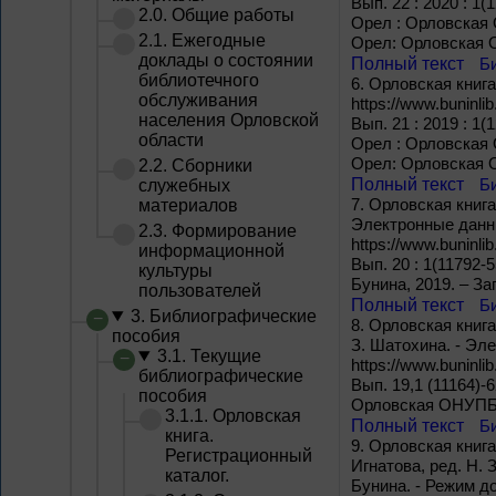
Вып. 22 : 2020 : 1(
2.0. Общие работы
Орел : Орловская О
2.1. Ежегодные
Орел: Орловская О
доклады о состоянии
Полный текст
Б
библиотечного
6.
Орловская книга.
обслуживания
https://www.buninli
населения Орловской
Вып. 21 : 2019 : 1(
области
Орел : Орловская О
Орел: Орловская О
2.2. Сборники
Полный текст
Б
служебных
7.
Орловская книга 
материалов
Электронные данны
2.3. Формирование
https://www.buninlib
информационной
Вып. 20 : 1(11792-
культуры
Бунина, 2019. – Заг
пользователей
Полный текст
Б
3. Библиографические
8.
Орловская книга 
пособия
З. Шатохина. - Эл
3.1. Текущие
https://www.buninlib
библиографические
Вып. 19,1 (11164)-6
пособия
Орловская ОНУПБ и
3.1.1. Орловская
Полный текст
Б
книга.
9.
Орловская книга 
Регистрационный
Игнатова, ред. Н. 
каталог.
Бунина. - Режим дос