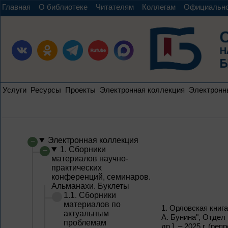
Главная
О библиотеке
Читателям
Коллегам
Официальн
Услуги
Ресурсы
Проекты
Электронная коллекция
Электронн
Электронная коллекция
1. Сборники
материалов научно-
практических
конференций, семинаров.
Альманахи. Буклеты
1.1. Сборники
материалов по
1.
Орловская книга
актуальным
А. Бунина", Отдел
проблемам
др.]. – 2025 г. (р