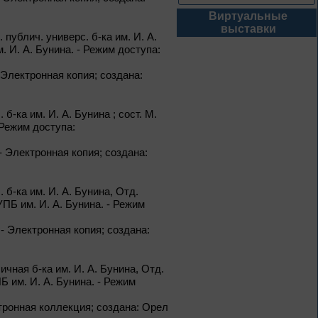
Виртуальные
1 – 31 августа
выставки
. публич. универс. б-ка им. И. А.
Книги юбиляры 2026
. И. А. Бунина. - Режим доступа:
Метаморфозы
Пиноккио
. - Электронная копия; создана:
К 145-летию выхода книги
Карло Коллоди «Приключения
Пиноккио»
 б-ка им. И. А. Бунина ; сост. М.
 Режим доступа:
1 – 31 августа
а. - Электронная копия; создана:
Полёт над
столетиями
. б-ка им. И. А. Бунина, Отд.
460 лет основания города
УПБ им. И. А. Бунина. - Режим
Орла
на. - Электронная копия; создана:
1 – 31 августа
личная б-ка им. И. А. Бунина, Отд.
Леонид Андреев:
Б им. И. А. Бунина. - Режим
взгляд из XXI века
Электронная коллекция; создана: Орел