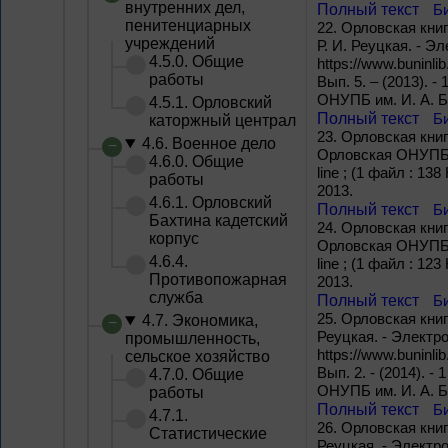
внутренних дел,
Полный текст
Б
пенитенциарных
22.
Орловская книга
учреждений
Р. И. Реуцкая. - 
4.5.0. Общие
https://www.buninlib
работы
Вып. 5. – (2013). -
ОНУПБ им. И. А. Б
4.5.1. Орловский
Полный текст
Б
каторжный централ
23.
Орловская книга
4.6. Военное дело
Орловская ОНУПБ им.
4.6.0. Общие
line ; (1 файл : 1
работы
2013.
4.6.1. Орловский
Полный текст
Б
Бахтина кадетский
24.
Орловская книга
корпус
Орловская ОНУПБ им.
4.6.4.
line ; (1 файл : 1
Противопожарная
2013.
служба
Полный текст
Б
25.
Орловская книга
4.7. Экономика,
Реуцкая. - Электр
промышленность,
https://www.buninlib
сельское хозяйство
Вып. 2. - (2014). -
4.7.0. Общие
ОНУПБ им. И. А. Б
работы
Полный текст
Б
4.7.1.
26.
Орловская книга
Статистические
Реуцкая. - Электр