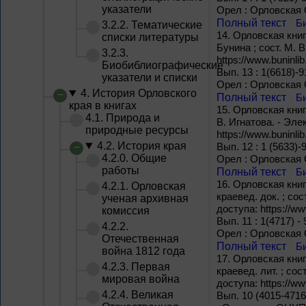
указатели
Орел : Орловская 
Полный текст
Б
3.2.2. Тематические
14.
Орловская книга
списки литературы
Бунина ; сост. М. 
3.2.3.
https://www.buninlib
Биобиблиографические
Вып. 13 : 1(6618)-9
указатели и списки
Орел : Орловская 
4. История Орловского
Полный текст
Б
края в книгах
15.
Орловская книга
4.1. Природа и
В. Игнатова. - Эл
природные ресурсы
https://www.buninlib
4.2. История края
Вып. 12 : 1 (5633)-
4.2.0. Общие
Орел : Орловская 
работы
Полный текст
Б
16.
Орловская книга
4.2.1. Орловская
краевед. док. ; со
ученая архивная
доступа: https://www
комиссия
Вып. 11 : 1(4717) - 
4.2.2.
Орел : Орловская 
Отечественная
Полный текст
Б
война 1812 года
17.
Орловская книга
4.2.3. Первая
краевед. лит. ; со
мировая война
доступа: https://www
4.2.4. Великая
Вып. 10 (4015-4716)