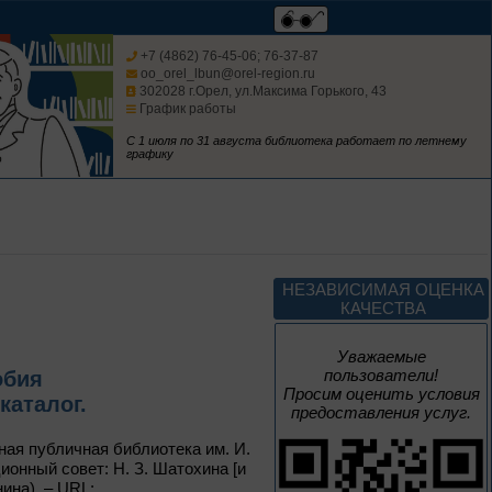
+7 (4862) 76-45-06; 76-37-87
oo_orel_lbun@orel-region.ru
302028 г.Орел, ул.Максима Горького, 43
До конца года
График работы
С 1 июля по 31 августа библиотека работает по летнему
Музыка единства
графику
К Году единства народов
России
До конца года
НЕЗАВИСИМАЯ ОЦЕНКА
КАЧЕСТВА
Изучаем русский
язык
Уважаемые
пользователи!
обия
Просим оценить условия
каталог.
предоставления услуг.
ная публичная библиотека им. И.
До конца года
ионный совет: Н. З. Шатохина [и
нина). – URL: