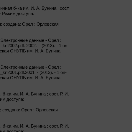
Из цикла «Мастера кисти:
ичная б-ка им. И. А. Бунина ; сост.
галерея талантов»
- Режим доступа:
1 – 31 августа
пия; создана: Орел : Орловская
Фаина Раневская:
искусство быть
. - Электронные данные - Орел :
собой
kn2002.pdf. 2002. – (2013). - 1 on-
овская ОНУПБ им. И. А. Бунина,
К 130-летию Ф. Г. Раневской
. - Электронные данные - Орел :
1 – 31 августа
kn2001.pdf.2001. - (2013). - 1 on-
овская ОНУПБ им. И. А. Бунина,
Самоцветы Дальнего
Востока
б-ка им. И. А. Бунина ; сост. Р. И.
Из цикла «Россия:
жим доступа:
приглашение в
путешествие»
пия; создана: Орел : Орловская
1 – 31 августа
б-ка им. И. А. Бунина ; сост. Р. И.
Антон Павлович
жим доступа:
Чехов