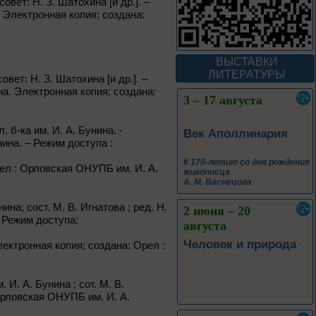
овет: Н. З. Шатохина [и др.]. –
В борьбе против
. Электронная копия; создана:
нацизма мы были
вместе
Великая Победа народов
ВЫСТАВКИ
многонациональной страны
ЛИТЕРАТУРЫ
овет: Н. З. Шатохина [и др.]. –
на. Электронная копия; создана:
3 – 17 августа
. б-ка им. И. А. Бунина. -
Век Аполлинария
ина. – Режим доступа :
К 170-летию со дня рождения
 Орел : Орловская ОНУПБ им. И. А.
живописца
А. М. Васнецова
ина; сост. М. В. Игнатова ; ред. Н.
2 июня – 20
 Режим доступа:
августа
Человек и природа
 Электронная копия; создана: Орел :
 И. А. Бунина ; сот. М. В.
 Орловская ОНУПБ им. И. А.