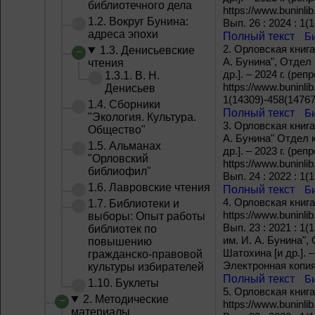
библиотечного дела
https://www.buninli
1.2. Вокруг Бунина:
Вып. 26 : 2024 : 1(
адреса эпохи
Полный текст
Б
2.
Орловская книга
1.3. Денисьевские
А. Бунина", Отдел
чтения
др.]. – 2024 г. (р
1.3.1. В. Н.
https://www.buninli
Денисьев
1(14309)-458(14767
1.4. Сборники
Полный текст
Б
"Экология. Культура.
3.
Орловская книга
Общество"
А. Бунина" Отдел 
1.5. Альманах
др.]. – 2023 г. (р
"Орловский
https://www.buninli
библиофил"
Вып. 24 : 2022 : 1(
1.6. Лавровские чтения
Полный текст
Б
4.
Орловская книга.
1.7. Библиотеки и
https://www.buninli
выборы: Опыт работы
Вып. 23 : 2021 : 
библиотек по
им. И. А. Бунина",
повышению
Шатохина [и др.]. 
гражданско-правовой
Электронная копия
культуры избирателей
Полный текст
Б
1.10. Буклеты
5.
Орловская книга.
2. Методические
https://www.buninli
материалы