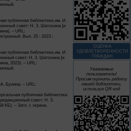
Россия: приглашение
тронный.
в путешествие
Цикл выставок литературы
ная публичная библиотека им. И.
ионный совет: Н. З. Шатохина [и
нина). – URL:
До конца года
лектронный. Вып. 25 : 2023 :
Мастера кисти:
ОЦЕНКА
галерея талантов
УДОВЛЕТВОРЕННОСТИ
ная публичная библиотека им. И.
ГРАЖДАН
ионный совет: Н. З. Шатохина [и
ина, 2023). – URL:
Цикл выставок литературы
тронный.
Уважаемые
пользователи!
Просим оценить работу
До конца года
нашей библиотеки,
 А. Бунина. – URL:
используя QR-код
Творец и муза
иверсальная публичная библиотека
 редакционный совет: Н. З.
 КБ). – Загл. с экрана.
Цикл выставок литературы
4 – 14 августа