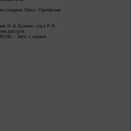
копия; создана: Орел : Орловская
Из цикла «Творец и муза»
м. И. А. Бунина ; сост. Р. И.
1 – 31 августа
жим доступа:
789 КБ). - Загл. с экрана. -
Корифей
Серебряного века
К 160-летию Д. С.
Мережковского
До конца года
Терроризм без масок
До конца года