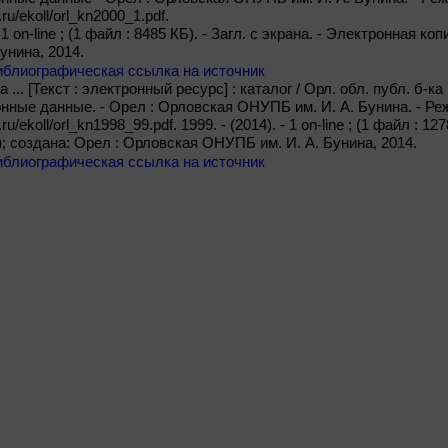
.ru/ekoll/orl_kn2000_1.pdf.
 - 1 on-line ; (1 файл : 8485 КБ). - Загл. с экрана. - Электронная 
унина, 2014.
иблиографическая ссылка на источник
... [Текст : электронный ресурс] : каталог / Орл. обл. публ. б-ка и
онные данные. - Орел : Орловская ОНУПБ им. И. А. Бунина. - Ре
.ru/ekoll/orl_kn1998_99.pdf. 1999. - (2014). - 1 on-line ; (1 файл : 12
; создана: Орел : Орловская ОНУПБ им. И. А. Бунина, 2014.
иблиографическая ссылка на источник