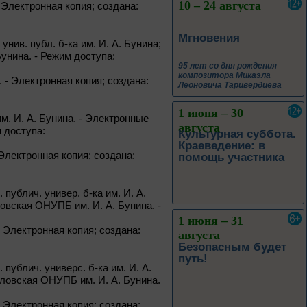
10 – 24 августа
на. Электронная копия; создана:
Мгновения
 унив. публ. б-ка им. И. А. Бунина;
Бунина. - Режим доступа:
95 лет со дня рождения
композитора Микаэла
на. - Электронная копия; создана:
Леоновича Таривердиева
1 июня – 30
им. И. А. Бунина. - Электронные
августа
м доступа:
Культурная суббота.
Краеведение: в
 - Электронная копия; создана:
помощь участника
. публич. универ. б-ка им. И. А.
рловская ОНУПБ им. И. А. Бунина. -
1 июня – 31
а. - Электронная копия; создана:
августа
Безопасным будет
путь!
. публич. универс. б-ка им. И. А.
Орловская ОНУПБ им. И. А. Бунина.
а. - Электронная копия; создана: