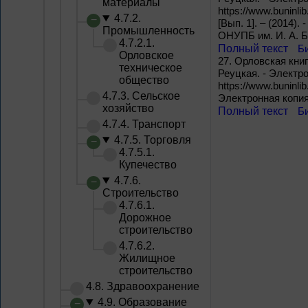
материалы
https://www.buninlib
4.7.2.
[Вып. 1]. – (2014).
Промышленность
ОНУПБ им. И. А. Б
4.7.2.1.
Полный текст
Б
Орловское
27.
Орловская книга 
техническое
Реуцкая. - Электр
общество
https://www.buninlib
4.7.3. Сельское
Электронная копия
хозяйство
Полный текст
Б
4.7.4. Транспорт
4.7.5. Торговля
4.7.5.1.
Купечество
4.7.6.
Строительство
4.7.6.1.
Дорожное
строительство
4.7.6.2.
Жилищное
строительство
4.8. Здравоохранение
4.9. Образование