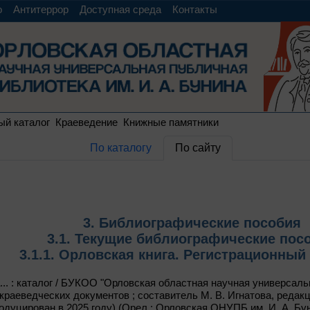
о
Антитеррор
Доступная среда
Контакты
ый каталог
Краеведение
Книжные памятники
По каталогу
По сайту
3. Библиографические пособия
3.1. Текущие библиографические пос
3.1.1. Орловская книга. Регистрационный 
... : каталог / БУКОО "Орловская областная научная универсаль
 краеведческих документов ; составитель М. В. Игнатова, редакц
епродуцирован в 2025 году) (Орел : Орловская ОНУПБ им. И. А. Бу