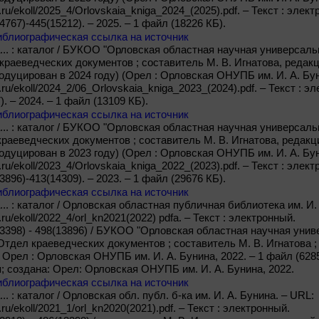
b.ru/ekoll/2025_4/Orlovskaia_kniga_2024_(2025).pdf. – Текст : элек
14767)-445(15212). – 2025. – 1 файл (18226 КБ).
иблиографическая ссылка на источник
... : каталог / БУКОО "Орловская областная научная универсаль
 краеведческих документов ; составитель М. В. Игнатова, редакц
епродуцирован в 2024 году) (Орел : Орловская ОНУПБ им. И. А. Бу
b.ru/ekoll/2024_2/06_Orlovskaia_kniga_2023_(2024).pdf. – Текст : э
). – 2024. – 1 файл (13109 КБ).
иблиографическая ссылка на источник
... : каталог / БУКОО "Орловская областная научная универсаль
краеведческих документов ; составитель М. В. Игнатова, редакц
епродуцирован в 2023 году) (Орел : Орловская ОНУПБ им. И. А. Бун
b.ru/ekoll/2023_4/Orlovskaia_kniga_2022_(2023).pdf. – Текст : элек
13896)-413(14309). – 2023. – 1 файл (29676 КБ).
иблиографическая ссылка на источник
.. : каталог / Орловская областная публичная библиотека им. И.
b.ru/ekoll/2022_4/orl_kn2021(2022) pdfa. – Текст : электронный.
1(13398) - 498(13896) / БУКОО "Орловская областная научная ун
 Отдел краеведческих документов ; составитель М. В. Игнатова ;
– Орел : Орловская ОНУПБ им. И. А. Бунина, 2022. – 1 файл (62858
; создана: Орел: Орловская ОНУПБ им. И. А. Бунина, 2022.
иблиографическая ссылка на источник
.. : каталог / Орловская обл. публ. б-ка им. И. А. Бунина. – URL:
b.ru/ekoll/2021_1/orl_kn2020(2021).pdf. – Текст : электронный.