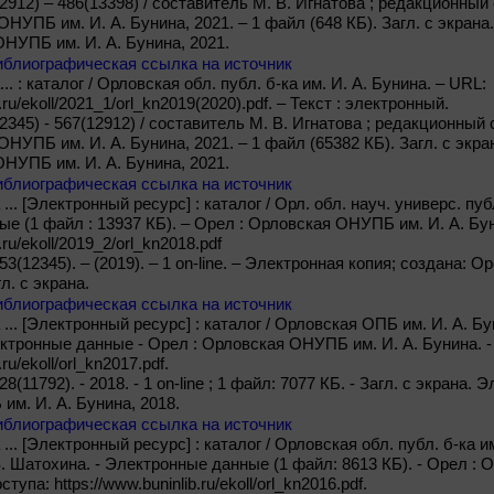
12912) – 486(13398) / составитель М. В. Игнатова ; редакционный с
НУПБ им. И. А. Бунина, 2021. – 1 файл (648 КБ). Загл. с экрана
НУПБ им. И. А. Бунина, 2021.
иблиографическая ссылка на источник
.. : каталог / Орловская обл. публ. б-ка им. И. А. Бунина. – URL:
b.ru/ekoll/2021_1/orl_kn2019(2020).pdf. – Текст : электронный.
12345) - 567(12912) / составитель М. В. Игнатова ; редакционный с
НУПБ им. И. А. Бунина, 2021. – 1 файл (65382 КБ). Загл. с экра
НУПБ им. И. А. Бунина, 2021.
иблиографическая ссылка на источник
... [Электронный ресурс] : каталог / Орл. обл. науч. универс. публ
е (1 файл : 13937 КБ). – Орел : Орловская ОНУПБ им. И. А. Бун
.ru/ekoll/2019_2/orl_kn2018.pdf
553(12345). – (2019). – 1 on-line. – Электронная копия; создана:
л. с экрана.
иблиографическая ссылка на источник
... [Электронный ресурс] : каталог / Орловская ОПБ им. И. А. Бун
ектронные данные - Орел : Орловская ОНУПБ им. И. А. Бунина. -
.ru/ekoll/orl_kn2017.pdf.
28(11792). - 2018. - 1 on-line ; 1 файл: 7077 КБ. - Загл. с экрана.
м. И. А. Бунина, 2018.
иблиографическая ссылка на источник
... [Электронный ресурс] : каталог / Орловская обл. публ. б-ка им.
З. Шатохина. - Электронные данные (1 файл: 8613 КБ). - Орел :
тупа: https://www.buninlib.ru/ekoll/orl_kn2016.pdf.