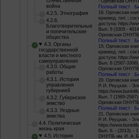
Отечественная
: Орловская ОНУПБ
война
Полный текст
Б
18.
Орловская книга
4.2.5. Этнография
краевед. лит. ; со
4.2.6.
доступа: https://www
Благотворительные
Вып. 9 (3309 - 4014
и попечительские
Орловская ОНУПБ и
общества
Полный текст
Б
4.3. Органы
19.
Орловская книга
государственной
краевед. лит. ; со
власти и местного
доступа: https://www
самоуправления
Вып. 8 (2587-3308).
4.3.0. Общие
Орловская ОНУПБ и
работы
Полный текст
Б
4.3.1. История
20.
Орловская книга
управления
Р. И. Реуцкая. - 
губернией
https://www.buninlib
Вып. 7 (1989-2587).
4.3.2. Губернское
Орловская ОНУПБ и
земство
Полный текст
Б
4.3.3. Уездные
21.
Орловская книга
земства
Р. И. Реуцкая. - 
4.4. Политическая
https://www.buninlib
жизнь края
Вып. 6. - (2013). -
4.5. История
ОНУПБ им. И. А. Б