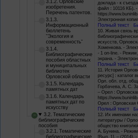
3.1.2. Орловские
доклада - к съезда
изобретения.
файл : 10116 КБ). 
Перечень патентов.
https://www.buninli
Электронная копия
3.1.3.
Информационный
Полный текст
Б
бюллетень
10.
Живая связь вр
"Экология и
библиографический
современность"
искусств, Орловска
Хоменкова. - Элек
3.1.4.
- 1 on-line. - Режи
Библиографические
экрана. - Электро
пособия областных
Полный текст
Б
и муниципальных
11.
История Орлов
библиотек
ресурс] : каталог
Орловской области
Орл. обл. отд. общ
3.1.5. Календарь
Горбачева, А. С. З
памятных дат
– Орел : Орловская
3.1.6. Календарь
https://www.buninli
памятных дат по
Орел : Орловская О
искусству
Полный текст
Б
3.2. Тематические
12.
Их именами наз
библиографические
литературы / Орло
пособия
общество книголюб
3.2.1. Тематические
А. Бунина. - Режим
библиографические
[Вып. 1]. – (2014).