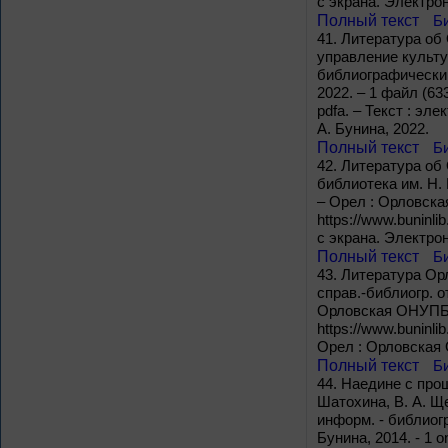
с экрана. Электро
Полный текст
Б
41.
Литература об 
управление культу
библиографический
2022. – 1 файл (633
pdfa. – Текст : эл
А. Бунина, 2022.
Полный текст
Б
42.
Литература об 
библиотека им. Н.
– Орел : Орловская
https://www.buninli
с экрана. Электро
Полный текст
Б
43.
Литература Орл
справ.-библиогр. о
Орловская ОНУПБ им
https://www.buninli
Орел : Орловская О
Полный текст
Б
44.
Наедине с прошл
Шатохина, В. А. Ще
информ. - библиогр
Бунина, 2014. - 1 on