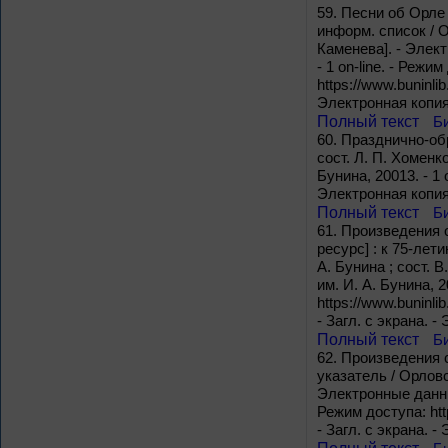
59.
Песни об Орле 
информ. список / О
Каменева]. - Элект
- 1 on-line. - Режи
https://www.buninl
Электронная копия
Полный текст
Б
60.
Празднично-обр
сост. Л. П. Хоменк
Бунина, 20013. - 1 o
Электронная копия
Полный текст
Б
61.
Произведения о
ресурс] : к 75-лет
А. Бунина ; сост. 
им. И. А. Бунина, 2
https://www.buninl
- Загл. с экрана. 
Полный текст
Б
62.
Произведения с
указатель / Орловск
Электронные данные
Режим доступа: htt
- Загл. с экрана. 