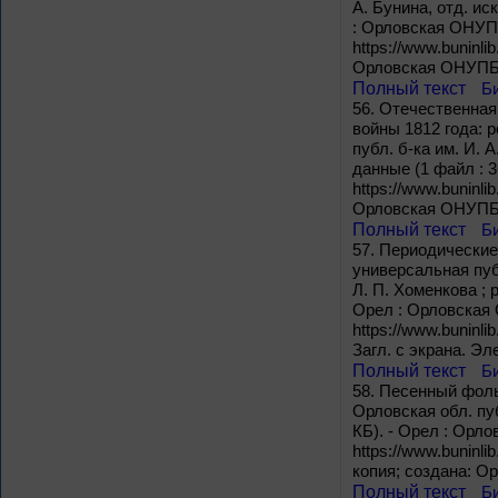
А. Бунина, отд. иск
: Орловская ОНУПБ 
https://www.buninli
Орловская ОНУПБ и
Полный текст
Б
56.
Отечественная 
войны 1812 года: р
публ. б-ка им. И. А
данные (1 файл : 3
https://www.buninli
Орловская ОНУПБ и
Полный текст
Б
57.
Периодические 
универсальная пуб
Л. П. Хоменкова ; р
Орел : Орловская О
https://www.buninli
Загл. с экрана. Э
Полный текст
Б
58.
Песенный фольк
Орловская обл. пуб
КБ). - Орел : Орло
https://www.buninli
копия; создана: О
Полный текст
Б