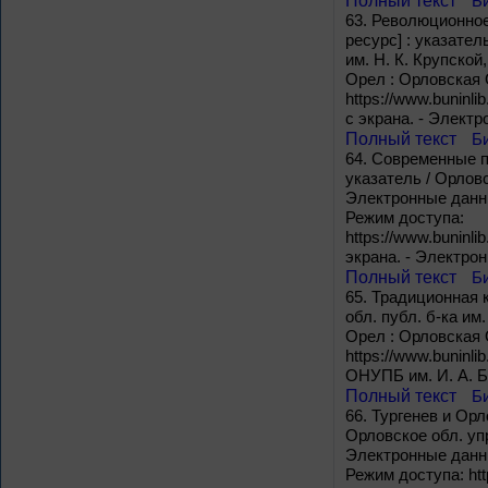
Полный текст
Б
63.
Революционное 
ресурс] : указате
им. Н. К. Крупско
Орел : Орловская О
https://www.buninl
с экрана. - Электр
Полный текст
Б
64.
Современные по
указатель / Орловск
Электронные данные
Режим доступа:
https://www.buninl
экрана. - Электро
Полный текст
Б
65.
Традиционная к
обл. публ. б-ка им.
Орел : Орловская О
https://www.buninli
ОНУПБ им. И. А. Б
Полный текст
Б
66.
Туpгенев и Орло
Орловское обл. упр
Электронные данные
Режим доступа: htt