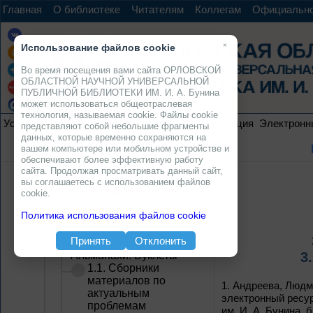
Главная
О библиотеке
Читателям
Коллегам
Официальн
×
Использование файлов cookie
Во время посещения вами сайта ОРЛОВСКОЙ
ОБЛАСТНОЙ НАУЧНОЙ УНИВЕРСАЛЬНОЙ
ПУБЛИЧНОЙ БИБЛИОТЕКИ ИМ. И. А. Бунина
может использоваться общеотраслевая
технология, называемая cookie. Файлы cookie
Услуги
Ресурсы
Проекты
Электронная коллекция
Электронн
представляют собой небольшие фрагменты
данных, которые временно сохраняются на
вашем компьютере или мобильном устройстве и
обеспечивают более эффективную работу
сайта. Продолжая просматривать данный сайт,
вы соглашаетесь с использованием файлов
Электронная коллекция
cookie.
1. Сборники
Политика использования файлов cookie
материалов научно-
практических
Принять
Отклонить
конференций, семинаров.
Альманахи. Буклеты
3
1.1. Сборники
материалов по
1.
Андреева, Людми
актуальным
электронный ресурс
проблемам
им. И. А. Бунина, 