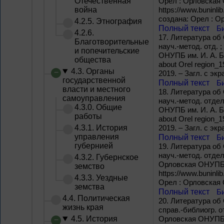
Отечественная
Орел : Орловская О
война
https://www.buninli
создана: Орел : Ор
4.2.5. Этнография
Полный текст
Б
4.2.6.
17.
Литература об 
Благотворительные
науч.-метод. отд. 
и попечительские
ОНУПБ им. И. А. Бун
общества
about Orel region_
4.3. Органы
2019. – Загл. с экр
государственной
Полный текст
Б
власти и местного
18.
Литература об 
самоуправления
науч.-метод. отдел
4.3.0. Общие
ОНУПБ им. И. А. Бун
работы
about Orel region_
4.3.1. История
2019. – Загл. с экр
управления
Полный текст
Б
губернией
19.
Литература об 
науч.-метод. отдел
4.3.2. Губернское
Орловская ОНУПБ им
земство
https://www.buninli
4.3.3. Уездные
Орел : Орловская О
земства
Полный текст
Б
4.4. Политическая
20.
Литература об 
жизнь края
справ.-библиогр. о
4.5. История
Орловская ОНУПБ им