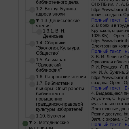
библиотечного дела
ОНУПБ им. И. А. Бу
1.2. Вокруг Бунина:
https://www.buninli
адреса эпохи
копия; создана: О
Полный текст
Б
1.3. Денисьевские
2.
В боях и в труде
чтения
Крупской, справочн
1.3.1. В. Н.
1025 КБ). - Орел :
Денисьев
https://www.buninli
1.4. Сборники
Электронная копия
"Экология. Культура.
Полный текст
Б
Общество"
3.
В. И. Ленин и О
1.5. Альманах
Орловская областн
"Орловский
Р. И. Реуцкая, Л.
библиофил"
им. И. А. Бунина, 2
1.6. Лавровские чтения
https://www.buninlib
создана: Орел : О
1.7. Библиотеки и
Полный текст
Б
выборы: Опыт работы
4.
Выдающиеся писа
библиотек по
Апухтина, С. Бухте
повышению
музыкально-нотной 
гражданско-правовой
Электронные данные
культуры избирателей
Режим доступа: htt
1.10. Буклеты
Загл. с экрана. - 
2. Методические
Полный текст
Б
материалы