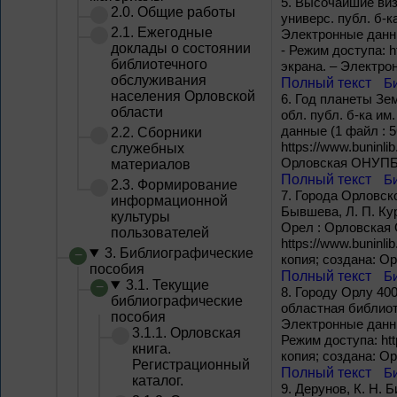
5.
Высочайшие визи
2.0. Общие работы
универс. публ. б-ка
2.1. Ежегодные
Электронные данные
доклады о состоянии
- Режим доступа: ht
библиотечного
экрана. – Электро
обслуживания
Полный текст
Б
населения Орловской
6.
Год планеты Зем
области
обл. публ. б-ка им.
данные (1 файл : 5
2.2. Сборники
https://www.buninli
служебных
Орловская ОНУПБ и
материалов
Полный текст
Б
2.3. Формирование
7.
Города Орловско
информационной
Бывшева, Л. П. Кур
культуры
Орел : Орловская О
пользователей
https://www.buninli
3. Библиографические
копия; создана: О
пособия
Полный текст
Б
3.1. Текущие
8.
Городу Орлу 400
библиографические
областная библиоте
пособия
Электронные данные
3.1.1. Орловская
Режим доступа: http
книга.
копия; создана: О
Регистрационный
Полный текст
Б
каталог.
9.
Дерунов, К. Н. Б