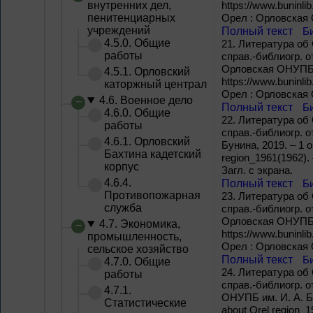
внутренних дел,
https://www.buninli
пенитенциарных
Орел : Орловская О
учреждений
Полный текст
Б
4.5.0. Общие
21.
Литература об 
работы
справ.-библиогр. о
Орловская ОНУПБ им
4.5.1. Орловский
https://www.buninli
каторжный централ
Орел : Орловская О
4.6. Военное дело
Полный текст
Б
4.6.0. Общие
22.
Литература об 
работы
справ.-библиогр. 
4.6.1. Орловский
Бунина, 2019. – 1 on
Бахтина кадетский
region_1961(1962).
корпус
Загл. с экрана.
4.6.4.
Полный текст
Б
Противопожарная
23.
Литература об 
служба
справ.-библиогр. о
Орловская ОНУПБ им
4.7. Экономика,
https://www.buninli
промышленность,
Орел : Орловская О
сельское хозяйство
Полный текст
Б
4.7.0. Общие
24.
Литература об 
работы
справ.-библиогр. о
4.7.1.
ОНУПБ им. И. А. Бун
Статистические
about Orel region_