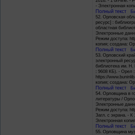
2016. - 1 on-line. -
- Электронная коп
Полный текст
Б
52.
Орловская обла
ресурс] : библиог
областная библиоте
Электронные данные
Режим доступа: http
копия; создана: О
Полный текст
Б
53.
Орловский край
электронный ресур
библиотека им. Н. 
: 9608 КБ). - Орел
https://www.buninli
копия; создана: О
Полный текст
Б
54.
Орловщина в го
литературы / Орло
Электронные данные
Режим доступа: htt
Загл. с экрана. -
Электронная копия
Полный текст
Б
55.
Орловщина музык