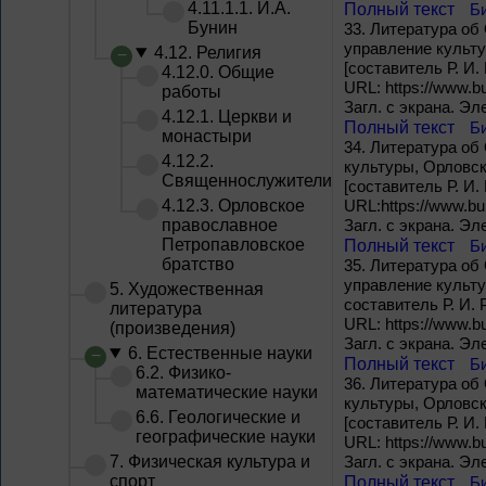
4.11.1.1. И.А.
Полный текст
Б
Бунин
33.
Литература об 
управление культу
4.12. Религия
[составитель Р. И.
4.12.0. Общие
URL: https://www.bu
работы
Загл. с экрана. Э
4.12.1. Церкви и
Полный текст
Б
монастыри
34.
Литература об 
4.12.2.
культуры, Орловск
Священнослужители
[составитель Р. И.
4.12.3. Орловское
URL:https://www.bun
православное
Загл. с экрана. Э
Петропавловское
Полный текст
Б
братство
35.
Литература об 
управление культу
5. Художественная
составитель Р. И. 
литература
URL: https://www.bu
(произведения)
Загл. с экрана. Э
6. Естественные науки
Полный текст
Б
6.2. Физико-
36.
Литература об 
математические науки
культуры, Орловск
6.6. Геологические и
[составитель Р. И.
географические науки
URL: https://www.bu
7. Физическая культура и
Загл. с экрана. Э
спорт
Полный текст
Б