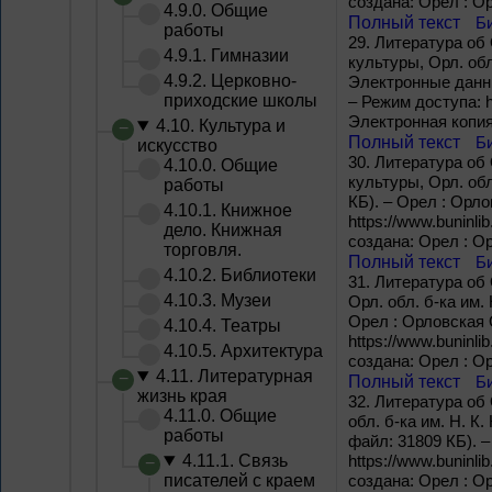
создана: Орел : Ор
4.9.0. Общие
Полный текст
Б
работы
29.
Литература об О
4.9.1. Гимназии
культуры, Орл. обл.
4.9.2. Церковно-
Электронные данные
приходские школы
– Режим доступа: ht
Электронная копия;
4.10. Культура и
Полный текст
Б
искусство
30.
Литература об О
4.10.0. Общие
культуры, Орл. обл
работы
КБ). – Орел : Орло
4.10.1. Книжное
https://www.buninli
дело. Книжная
создана: Орел : Ор
торговля.
Полный текст
Б
4.10.2. Библиотеки
31.
Литература об 
4.10.3. Музеи
Орл. обл. б-ка им.
Орел : Орловская О
4.10.4. Театры
https://www.buninli
4.10.5. Архитектура
создана: Орел : Ор
4.11. Литературная
Полный текст
Б
жизнь края
32.
Литература об 
4.11.0. Общие
обл. б-ка им. Н. К.
работы
файл: 31809 КБ). –
4.11.1. Связь
https://www.buninli
писателей с краем
создана: Орел : Ор