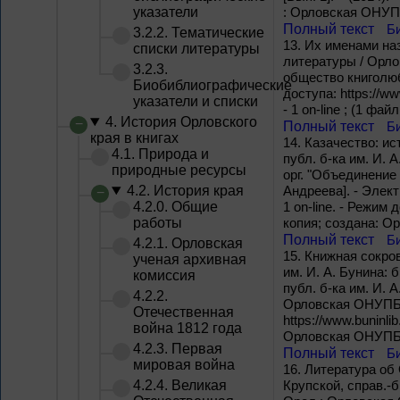
указатели
: Орловская ОНУПБ
Полный текст
Б
3.2.2. Тематические
13.
Их именами наз
списки литературы
литературы / Орло
3.2.3.
общество книголюб
Биобиблиографические
доступа: https://w
указатели и списки
- 1 on-line ; (1 фай
4. История Орловского
Полный текст
Б
края в книгах
14.
Казачество: ист
4.1. Природа и
публ. б-ка им. И. 
природные ресурсы
орг. "Объединение 
4.2. История края
Андреева]. - Элект
4.2.0. Общие
1 on-line. - Режим 
работы
копия; создана: О
Полный текст
Б
4.2.1. Орловская
15.
Книжная сокров
ученая архивная
им. И. А. Бунина: б
комиссия
публ. б-ка им. И. 
4.2.2.
Орловская ОНУПБ им
Отечественная
https://www.buninli
война 1812 года
Орловская ОНУПБ и
4.2.3. Первая
Полный текст
Б
мировая война
16.
Литература об 
4.2.4. Великая
Крупской, справ.-б