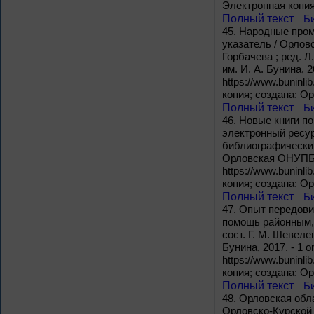
Электронная копия
Полный текст
Б
45.
Народные промы
указатель / Орловс
Горбачева ; ред. 
им. И. А. Бунина, 2
https://www.buninli
копия; создана: О
Полный текст
Б
46.
Новые книги по
электронный ресур
библиографический 
Орловская ОНУПБ им
https://www.buninl
копия; создана: О
Полный текст
Б
47.
Опыт передовик
помощь районным, 
сост. Г. М. Шевеле
Бунина, 2017. - 1 o
https://www.buninli
копия; создана: О
Полный текст
Б
48.
Орловская oбла
Орловско-Курской б