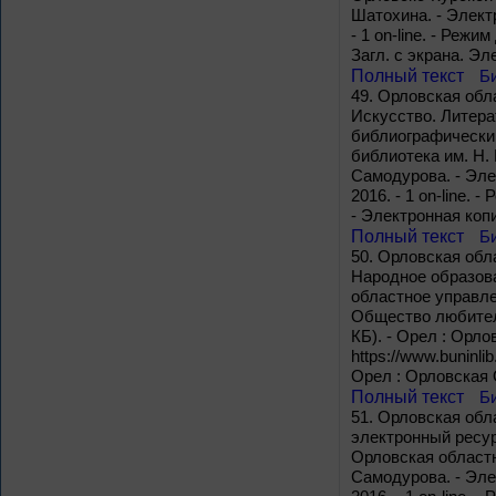
Шатохина. - Элект
- 1 on-line. - Режи
Загл. с экрана. Э
Полный текст
Б
49.
Орловская обла
Искусство. Литера
библиографический
библиотека им. Н. 
Самодурова. - Эле
2016. - 1 on-line. -
- Электронная коп
Полный текст
Б
50.
Орловская обла
Народное образова
областное управле
Общество любителе
КБ). - Орел : Орло
https://www.buninli
Орел : Орловская 
Полный текст
Б
51.
Орловская обла
электронный ресур
Орловская областн
Самодурова. - Эле