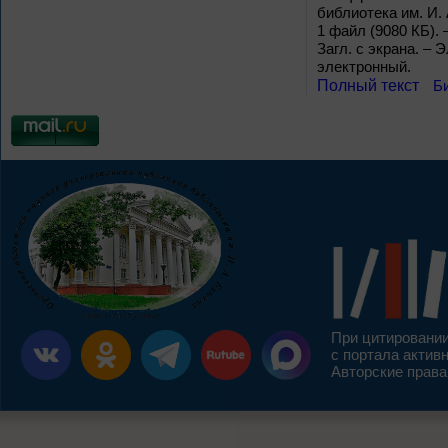
библиотека им. И. А
1 файл (9080 КБ). 
Загл. с экрана. – 
электронный.
Полный текст
Б
При цитировании
с портала актив
Авторские права