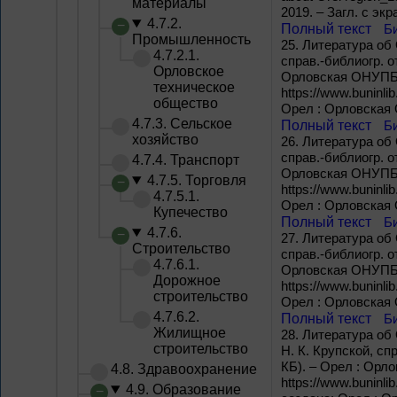
материалы
2019. – Загл. с экр
4.7.2.
Полный текст
Б
Промышленность
25.
Литература об 
4.7.2.1.
справ.-библиогр. о
Орловское
Орловская ОНУПБ им
техническое
https://www.buninli
общество
Орел : Орловская О
4.7.3. Сельское
Полный текст
Б
хозяйство
26.
Литература об 
справ.-библиогр. о
4.7.4. Транспорт
Орловская ОНУПБ им
4.7.5. Торговля
https://www.buninli
4.7.5.1.
Орел : Орловская О
Купечество
Полный текст
Б
4.7.6.
27.
Литература об 
Строительство
справ.-библиогр. о
4.7.6.1.
Орловская ОНУПБ им
Дорожное
https://www.buninli
строительство
Орел : Орловская О
4.7.6.2.
Полный текст
Б
Жилищное
28.
Литература об О
строительство
Н. К. Крупской, сп
КБ). – Орел : Орло
4.8. Здравоохранение
https://www.buninli
4.9. Образование