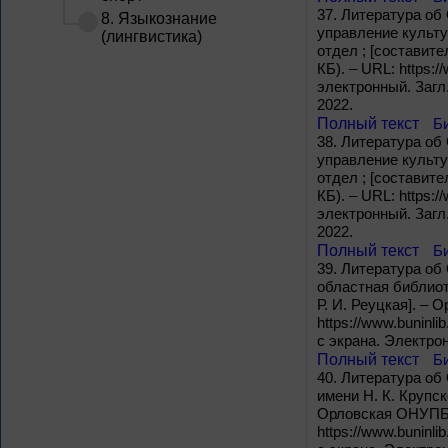
37.
Литература об 
8. Языкознание
управление культу
(лингвистика)
отдел ; [составите
КБ). – URL: https:/
электронный. Загл
2022.
Полный текст
Б
38.
Литература об 
управление культу
отдел ; [составите
КБ). – URL: https:/
электронный. Загл
2022.
Полный текст
Б
39.
Литература об 
областная библиот
Р. И. Реуцкая]. – 
https://www.buninli
с экрана. Электро
Полный текст
Б
40.
Литература об 
имени Н. К. Крупск
Орловская ОНУПБ и
https://www.buninli