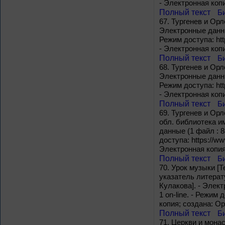
- Электронная коп
Полный текст
Б
67.
Тургeнев и Орло
Электронные данные
Режим доступа: htt
- Электронная коп
Полный текст
Б
68.
Тургенев и Oрло
Электронные данные
Режим доступа: htt
- Электронная коп
Полный текст
Б
69.
Тургенев и Орл
обл. библиотека им
данные (1 файл : 8
доступа: https://ww
Электронная копия
Полный текст
Б
70.
Урок музыки [Т
указатель литерату
Кулакова]. - Элект
1 on-line. - Режим 
копия; создана: О
Полный текст
Б
71.
Церкви и монас