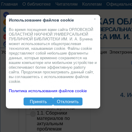
Главная
О библиотеке
Читателям
Коллегам
Официальн
×
Использование файлов cookie
Во время посещения вами сайта ОРЛОВСКОЙ
ОБЛАСТНОЙ НАУЧНОЙ УНИВЕРСАЛЬНОЙ
ПУБЛИЧНОЙ БИБЛИОТЕКИ ИМ. И. А. Бунина
может использоваться общеотраслевая
технология, называемая cookie. Файлы cookie
Услуги
Ресурсы
Проекты
Электронная коллекция
Электронн
представляют собой небольшие фрагменты
данных, которые временно сохраняются на
вашем компьютере или мобильном устройстве и
обеспечивают более эффективную работу
сайта. Продолжая просматривать данный сайт,
вы соглашаетесь с использованием файлов
Электронная коллекция
cookie.
1. Сборники
Политика использования файлов cookie
материалов научно-
4. 
практических
Принять
Отклонить
конференций, семинаров.
Альманахи. Буклеты
1.1. Сборники
материалов по
актуальным
проблемам