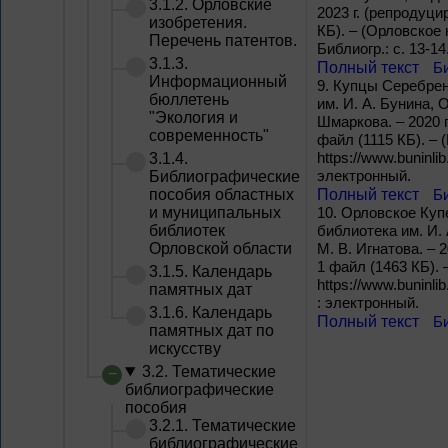
3.1.2. Орловские
2023 г. (репродуци
изобретения.
КБ). – (Орловское к
Перечень патентов.
Библиогр.: с. 13-14
3.1.3.
Полный текст
Б
Информационный
9.
Купцы Серебренн
бюллетень
им. И. А. Бунина, 
"Экология и
Шмаркова. – 2020 г
современность"
файл (1115 КБ). –
https://www.buninli
3.1.4.
электронный.
Библиографические
пособия областных
Полный текст
Б
и муниципальных
10.
Орловское Купе
библиотек
библиотека им. И.
Орловской области
М. В. Игнатова. – 
1 файл (1463 КБ). 
3.1.5. Календарь
https://www.buninli
памятных дат
: электронный.
3.1.6. Календарь
Полный текст
Б
памятных дат по
искусству
3.2. Тематические
библиографические
пособия
3.2.1. Тематические
библиографические