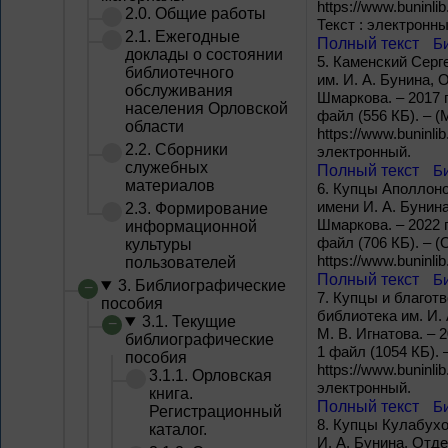
https://www.buninlib
2.0. Общие работы
Текст : электронны
2.1. Ежегодные
Полный текст
Б
доклады о состоянии
5.
Каменский Серг
библиотечного
им. И. А. Бунина, 
обслуживания
Шмаркова. – 2017 г
населения Орловской
файл (556 КБ). – 
области
https://www.buninli
2.2. Сборники
электронный.
служебных
Полный текст
Б
материалов
6.
Купцы Аполлонов
имени И. А. Бунин
2.3. Формирование
Шмаркова. – 2022 г
информационной
файл (706 КБ). – (
культуры
https://www.buninli
пользователей
Полный текст
Б
3. Библиографические
7.
Купцы и благотв
пособия
библиотека им. И.
3.1. Текущие
М. В. Игнатова. – 
библиографические
1 файл (1054 КБ). 
пособия
https://www.buninlib
3.1.1. Орловская
электронный.
книга.
Полный текст
Б
Регистрационный
8.
Купцы Кулабухов
каталог.
И. А. Бунина, Отде