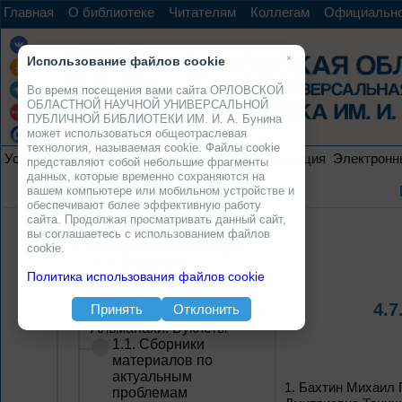
Главная
О библиотеке
Читателям
Коллегам
Официальн
×
Использование файлов cookie
Во время посещения вами сайта ОРЛОВСКОЙ
ОБЛАСТНОЙ НАУЧНОЙ УНИВЕРСАЛЬНОЙ
ПУБЛИЧНОЙ БИБЛИОТЕКИ ИМ. И. А. Бунина
может использоваться общеотраслевая
технология, называемая cookie. Файлы cookie
Услуги
Ресурсы
Проекты
Электронная коллекция
Электронн
представляют собой небольшие фрагменты
данных, которые временно сохраняются на
вашем компьютере или мобильном устройстве и
обеспечивают более эффективную работу
сайта. Продолжая просматривать данный сайт,
вы соглашаетесь с использованием файлов
Электронная коллекция
cookie.
1. Сборники
Политика использования файлов cookie
материалов научно-
практических
4.
Принять
Отклонить
конференций, семинаров.
Альманахи. Буклеты
1.1. Сборники
материалов по
актуальным
1.
Бахтин Михаил 
проблемам