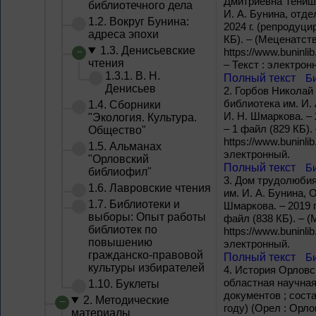
Дмитриевна Тенише
библиотечного дела
И. А. Бунина, отде
1.2. Вокруг Бунина:
2024 г. (репродуци
адреса эпохи
КБ). – (Меценатст
1.3. Денисьевские
https://www.buninli
чтения
– Текст : электрон
1.3.1. В. Н.
Полный текст
Б
Денисьев
2.
Горбов Николай 
библиотека им. И.
1.4. Сборники
И. Н. Шмаркова. – 
"Экология. Культура.
– 1 файл (829 КБ).
Общество"
https://www.buninlib
1.5. Альманах
электронный.
"Орловский
Полный текст
Б
библиофил"
3.
Дом трудолюбия 
1.6. Лавровские чтения
им. И. А. Бунина, 
1.7. Библиотеки и
Шмаркова. – 2019 г
выборы: Опыт работы
файл (838 КБ). – 
библиотек по
https://www.buninlib
повышению
электронный.
гражданско-правовой
Полный текст
Б
культуры избирателей
4.
История Орловс
областная научная
1.10. Буклеты
документов ; соста
2. Методические
году) (Орел : Орло
материалы