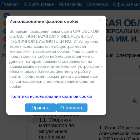
Главная
О библиотеке
Читателям
Коллегам
Официальн
×
Использование файлов cookie
Во время посещения вами сайта ОРЛОВСКОЙ
ОБЛАСТНОЙ НАУЧНОЙ УНИВЕРСАЛЬНОЙ
ПУБЛИЧНОЙ БИБЛИОТЕКИ ИМ. И. А. Бунина
может использоваться общеотраслевая
технология, называемая cookie. Файлы cookie
Услуги
Ресурсы
Проекты
Электронная коллекция
Электронн
представляют собой небольшие фрагменты
данных, которые временно сохраняются на
вашем компьютере или мобильном устройстве и
обеспечивают более эффективную работу
сайта. Продолжая просматривать данный сайт,
вы соглашаетесь с использованием файлов
Электронная коллекция
cookie.
1. Сборники
Политика использования файлов cookie
материалов научно-
4.
практических
Принять
Отклонить
конференций, семинаров.
Альманахи. Буклеты
1.1. Сборники
материалов по
1.
Устав Общества
актуальным
Алексеевской гимна
проблемам
в 2023 году) (Орел