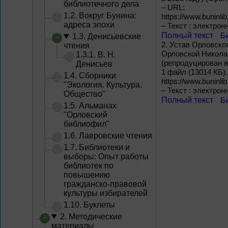
библиотечного дела
– URL:
1.2. Вокруг Бунина:
https://www.buninli
адреса эпохи
– Текст : электрон
Полный текст
Б
1.3. Денисьевские
2.
Устав Орловско
чтения
Орловской Николаев
1.3.1. В. Н.
(репродуцирован в
Денисьев
1 файл (13014 КБ).
1.4. Сборники
https://www.buninli
"Экология. Культура.
– Текст : электрон
Общество"
Полный текст
Б
1.5. Альманах
"Орловский
библиофил"
1.6. Лавровские чтения
1.7. Библиотеки и
выборы: Опыт работы
библиотек по
повышению
гражданско-правовой
культуры избирателей
1.10. Буклеты
2. Методические
материалы