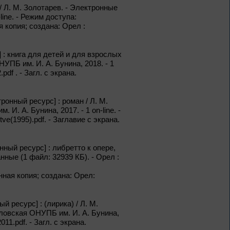
/ Л. М. Золотарев. - Электронные
line. - Режим доступа:
ая копия; создана: Орел :
1 – 31 августа
Новые книги – новые
 : книга для детей и для взрослых
знания
НУПБ им. И. А. Бунина, 2018. - 1
pdf . - Загл. с экрана.
Книги из серии
«Военный дневник»
онный ресурс] : роман / Л. М.
1 – 31 августа
И. А. Бунина, 2017. - 1 on-line. -
ve(1995).pdf. - Заглавие с экрана.
Грани души
нный ресурс] : либретто к опере,
ные (1 файл: 32939 КБ). - Орел :
К 155-летию со дня рождения
Л. Н. Андреева
ронная копия; создана: Орел:
1 – 31 августа
 ресурс] : (лирика) / Л. М.
Волшебный мир
сказок И. Я.
рловская ОНУПБ им. И. А. Бунина,
Билибина
011.pdf. - Загл. с экрана.