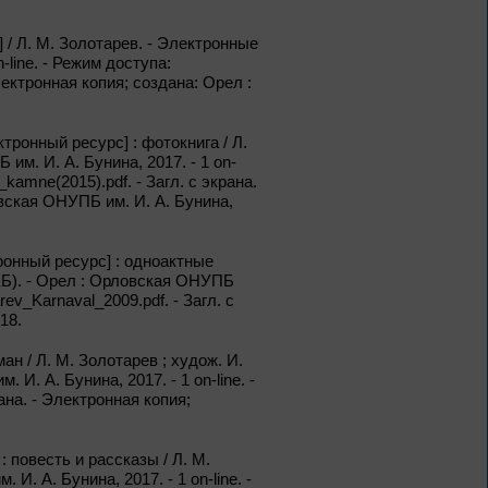
Из цикла «Мастера кисти:
галерея талантов»
 / Л. М. Золотарев. - Электронные
-line. - Режим доступа:
- Электронная копия; создана: Орел :
1 – 31 августа
Фаина Раневская:
искусство быть
тронный ресурс] : фотокнига / Л.
собой
им. И. А. Бунина, 2017. - 1 on-
v_kamne(2015).pdf. - Загл. с экрана.
К 130-летию Ф. Г. Раневской
овская ОНУПБ им. И. А. Бунина,
1 – 31 августа
ронный ресурс] : одноактные
КБ). - Орел : Орловская ОНУПБ
Самоцветы Дальнего
tarev_Karnaval_2009.pdf. - Загл. с
Востока
18.
Из цикла «Россия:
н / Л. М. Золотарев ; худож. И.
приглашение в
И. А. Бунина, 2017. - 1 on-line. -
путешествие»
крана. - Электронная копия;
1 – 31 августа
 повесть и рассказы / Л. М.
Антон Павлович
. А. Бунина, 2017. - 1 on-line. -
Чехов