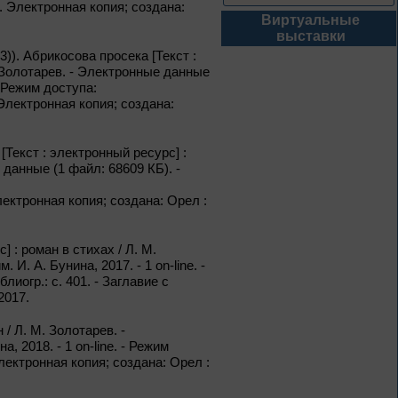
на. Электронная копия; создана:
Виртуальные
1 – 31 августа
выставки
Книги юбиляры 2026
). Абрикосова просека [Текст :
Метаморфозы
 Золотарев. - Электронные данные
Пиноккио
- Режим доступа:
. Электронная копия; создана:
К 145-летию выхода книги
Карло Коллоди «Приключения
Пиноккио»
Текст : электронный ресурс] :
1 – 31 августа
 данные (1 файл: 68609 КБ). -
 Электронная копия; создана: Орел :
Полёт над
столетиями
 : роман в стихах / Л. М.
460 лет основания города
. А. Бунина, 2017. - 1 on-line. -
Орла
блиогр.: с. 401. - Заглавие с
2017.
1 – 31 августа
/ Л. М. Золотарев. -
Леонид Андреев:
 2018. - 1 on-line. - Режим
взгляд из XXI века
. Электронная копия; создана: Орел :