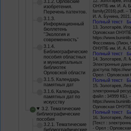
12.
Золотарёв, Иго
3.1.2. Орловские
ОНУПБ им. И. А. Бу
изобретения.
family(2016).pdf. 
Перечень патентов.
И. А. Бунина, 2021.
3.1.3.
Полный текст
Б
Информационный
13.
Золотарёв, Иго
бюллетень
Орловская ОНУПБ и
"Экология и
https://www.buninli
современность"
Фоссемань (Лион, Ф
3.1.4.
ОНУПБ им. И. А. Б
Библиографические
Полный текст
Б
пособия областных
14.
Золотарев, Л. 
и муниципальных
Электронные данные
библиотек
доступа: https://ww
Орловской области
Орел : Орловская 
3.1.5. Календарь
Полный текст
Б
памятных дат
15.
Золотарев, Лео
электронный ресурс
3.1.6. Календарь
файл : 34999 КБ). 
памятных дат по
https://www.buninli
искусству
Орловская ОНУПБ и
3.2. Тематические
Полный текст
Б
библиографические
16.
Золотарев, Лео
пособия
[Текст : электронн
3.2.1. Тематические
- Орел : Орловская
библиографические