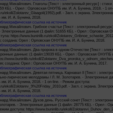
нард Михайлович. Глаголы [Текст : электронный ресурс] : стихи 
9 КБ). - Орел : Орловская ОНУПБ им. И. А. Бунина, 2018. - 1 on-
b.ru/ekoll/Zolotarev_Glaagoli(1992).pdf. - Загл. с экрана. Электронн
м. И. А. Бунина, 2018.
иблиографическая ссылка на источник
нард Михайлович. Грибное счастье [Текст : электронный ресурс]
 - Электронные данные (1 файл: 51655 КБ). - Орел : Орловская О
ступа: https://www.buninlib.ru/ekoll/Zolotarev_Gribnoe_schastie_2012.
; создана: Орел : Орловская ОНУПБ им. И. А. Бунина, 2018.
иблиографическая ссылка на источник
нард Михайлович. Два пророка в одном Отечестве [Текст : электр
ронные данные: (1 файл:19039 КБ). - Орел : Орловская ОНУПБ им. 
ps://www.buninlib.ru/ekoll/Zolotarev_Dva_proroka_v_odnom_otechest
ия; создана: Орел : Орловская ОНУПБ им. И. А. Бунина, 2017.
иблиографическая ссылка на источник
нард Михайлович. Девятая пятница. Карнавал II [Текст : электро
но-лирические мелодрамы / Л. М. Золотарев. - Электронные дан
. И. А. Бунина, 2018. - 1 on-line. - Режим доступа:
b.ru/ekoll/Zolotarev_9%20Friday_2010.pdf. - Загл. с экрана. Элект
м. И. А. Бунина, 2018.
иблиографическая ссылка на источник
нард Михайлович. Духов день. Русский сонет [Текст : электронный
Золотарев. - Электронные данные (1 файл: 28775 КБ). - Орел : О
- Режим доступа: https://www.buninlib.ru/ekoll/Zolotarevi_Duhov_den_2