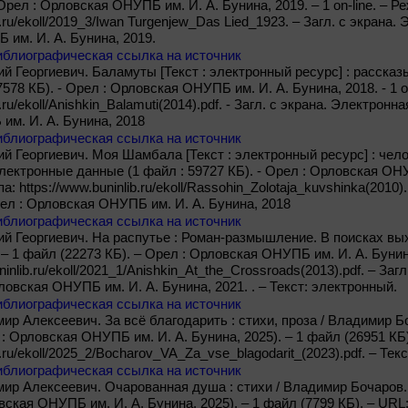
 Орел : Орловская ОНУПБ им. И. А. Бунина, 2019. – 1 on-line. – Р
ib.ru/ekoll/2019_3/Iwan Turgenjew_Das Lied_1923. – Загл. с экрана
 им. И. А. Бунина, 2019.
иблиографическая ссылка на источник
й Георгиевич. Баламуты [Текст : электронный ресурс] : рассказы
578 КБ). - Орел : Орловская ОНУПБ им. И. А. Бунина, 2018. - 1 on
b.ru/ekoll/Anishkin_Balamuti(2014).pdf. - Загл. с экрана. Электронн
м. И. А. Бунина, 2018
иблиографическая ссылка на источник
й Георгиевич. Моя Шамбала [Текст : электронный ресурс] : чел
 Электронные данные (1 файл : 59727 КБ). - Орел : Орловская ОНУП
па: https://www.buninlib.ru/ekoll/Rassohin_Zolotaja_kuvshinka(2010)
рел : Орловская ОНУПБ им. И. А. Бунина, 2018
иблиографическая ссылка на источник
й Георгиевич. На распутье : Роман-размышление. В поисках вых
 1 файл (22273 КБ). – Орел : Орловская ОНУПБ им. И. А. Бунина, 
inlib.ru/ekoll/2021_1/Anishkin_At_the_Crossroads(2013).pdf. – Заг
овская ОНУПБ им. И. А. Бунина, 2021. . – Текст: электронный.
иблиографическая ссылка на источник
ир Алексеевич. За всё благодарить : стихи, проза / Владимир Бо
 : Орловская ОНУПБ им. И. А. Бунина, 2025). – 1 файл (26951 КБ)
b.ru/ekoll/2025_2/Bocharov_VA_Za_vse_blagodarit_(2023).pdf. – Тек
иблиографическая ссылка на источник
ир Алексеевич. Очарованная душа : стихи / Владимир Бочаров. –
вская ОНУПБ им. И. А. Бунина, 2025). – 1 файл (7799 КБ). – URL