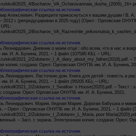
ib.ru/ekoll/2025_4/Bocharov_VA_Ocharovannaia_dusha_(2005)_16+.pd
иблиографическая ссылка на источник
ир Алексеевич. Разрешите прикоснуться к вашим душам / В. А. 
 2012 г. (репродуцирован в 2025 году) (Орел : Орловская ОНУПБ 
– URL:
ib.ru/ekoll/2025_2/Bocharov_VA_Razreshite_prikosnutsia_k_vashim_
иблиографическая ссылка на источник
 Леонардович. Дневник о моем отце : обо всем, что в нас и вокру
м. И. А. Бунина, 2021. – 1 файл (107585 КБ). – URL:
b.ru/ekoll/2021_2/Zolotarev_I_A_diary_about_my_father(2018).pdf. – 
ая копия; создана: Орел: Орловская ОНУПБ им. И. А. Бунина, 20
иблиографическая ссылка на источник
рь Леонардович. Ласточкин дом. Книга для детей : повесть и рас
м. И. А. Бунина, 2021. – 1 файл (99205 КБ). – URL:
b.ru/ekoll/2021_2/Zolotarev_I_Swallow 's House(2020).pdf. – Текст :
; создана: Орел: Орловская ОНУПБ им. И. А. Бунина, 2021.
иблиографическая ссылка на источник
рь Леонардович. Мария, бедная Мария. Дорогая бабушка и мама :
. – Орел : Орловская ОНУПБ им. И. А. Бунина, 2021. – 1 файл (3
b.ru/ekoll/2021_2/Zolotarev_I_Zolotarev_L_Maria, poor Maria(2020).pd
твенный. – Загл. с экрана. Электронная копия; создана: Орел: О
иблиографическая ссылка на источник