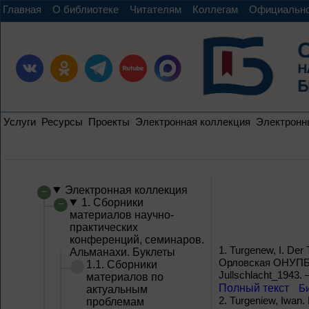
Главная
О библиотеке
Читателям
Коллегам
Официальн
Услуги
Ресурсы
Проекты
Электронная коллекция
Электронн
Электронная коллекция
1. Сборники
материалов научно-
практических
конференций, семинаров.
1.
Turgenew, I. Der
Альманахи. Буклеты
Орловская ОНУПБ им.
1.1. Сборники
Jullschlacht_1943.
материалов по
Полный текст
Б
актуальным
2.
Turgeniew, Iwan.
проблемам