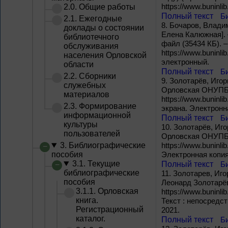
https://www.buninl
2.0. Общие работы
Полный текст
Б
2.1. Ежегодные
8.
Бочаров, Владим
доклады о состоянии
Елена Калюжная]. –
библиотечного
файл (35434 КБ). 
обслуживания
https://www.buninl
населения Орловской
электронный.
области
Полный текст
Б
2.2. Сборники
9.
Золотарёв, Игорь
служебных
Орловская ОНУПБ и
материалов
https://www.buninli
2.3. Формирование
экрана. Электронн
информационной
Полный текст
Б
культуры
10.
Золотарёв, Иго
пользователей
Орловская ОНУПБ и
3. Библиографические
https://www.buninli
пособия
Электронная копия
3.1. Текущие
Полный текст
Б
библиографические
11.
Золотарев, Иго
пособия
Леонард Золотарёв
3.1.1. Орловская
https://www.buninli
книга.
Текст : непосредс
Регистрационный
2021.
каталог.
Полный текст
Б