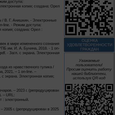
Россия: приглашение
ежим доступа:
в путешествие
. Электронная копия; создана: Орел
Цикл выставок литературы
 / В. Г. Анишкин. - Электронные
-line. - Режим доступа:
ая копия; создана: Орел :
До конца года
Мастера кисти:
ОЦЕНКА
овек в мире измененного сознания
галерея талантов
УДОВЛЕТВОРЕННОСТИ
Б им. И. А. Бунина, 2018. - 1 on-
ГРАЖДАН
.pdf. - Загл. с экрана. Электронная
Цикл выставок литературы
Уважаемые
пользователи!
ода из нравственного тупика /
Просим оценить работу
До конца года
2021. – 1 on-line. –
нашей библиотеки,
л. с экрана. Электронная копия;
используя QR-код
Творец и муза
чаров. – 2023 г. (репродуцирован
. – URL:
Цикл выставок литературы
ст : электронный.
 2005 г. (репродуцирован в 2025
4 – 14 августа
: