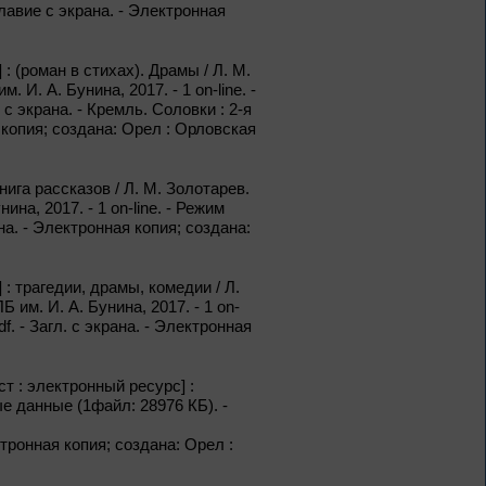
аглавие с экрана. - Электронная
Из цикла «Творец и муза»
 (роман в стихах). Драмы / Л. М.
И. А. Бунина, 2017. - 1 on-line. -
1 – 31 августа
. с экрана. - Кремль. Соловки : 2-я
 копия; создана: Орел : Орловская
Корифей
Серебряного века
ига рассказов / Л. М. Золотарев.
на, 2017. - 1 on-line. - Режим
К 160-летию Д. С.
рана. - Электронная копия; создана:
Мережковского
До конца года
 трагедии, драмы, комедии / Л.
им. И. А. Бунина, 2017. - 1 on-
pdf. - Загл. с экрана. - Электронная
Терроризм без масок
т : электронный ресурс] :
ые данные (1файл: 28976 КБ). -
ектронная копия; создана: Орел :
До конца года