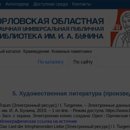
о
Антитеррор
Доступная среда
Контакты
ый каталог
Краеведение
Книжные памятники
По каталогу
По сайту
5. Художественная литература (произве
 Traum [Электронный ресурс] / I. Turgenew. – Электронные данные
 И. А. Бунина, 2019. – 1 on-line. - Режим доступа: https://www.bu
 – Загл. с экрана. Электронная копия; создана: Орел : Орловская
иблиографическая ссылка на источник
 Das Lied der trimphierenden Liebe [Электронный ресурс] / I. Turg