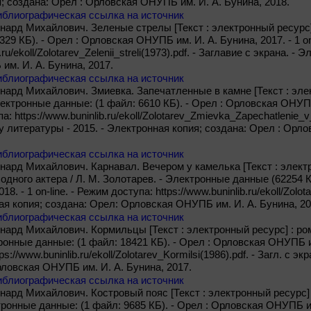
; создана: Орел : Орловская ОНУПБ им. И. А. Бунина, 2018.
иблиографическая ссылка на источник
нард Михайлович. Зеленые стрелы [Текст : электронный ресурс]
329 КБ). - Орел : Орловская ОНУПБ им. И. А. Бунина, 2017. - 1 on
b.ru/ekoll/Zolotarev_Zelenii_streli(1973).pdf. - Заглавие с экрана. 
м. И. А. Бунина, 2017.
иблиографическая ссылка на источник
нард Михайлович. Змиевка. Запечатленные в камне [Текст : элек
ектронные данные: (1 файл: 6610 КБ). - Орел : Орловская ОНУПБ 
па: https://www.buninlib.ru/ekoll/Zolotarev_Zmievka_Zapechatlenie_
у литературы - 2015. - Электронная копия; создана: Орел : Орл
иблиографическая ссылка на источник
нард Михайлович. Карнавал. Вечером у камелька [Текст : элект
одного актера / Л. М. Золотарев. - Электронные данные (62254 
18. - 1 on-line. - Режим доступа: https://www.buninlib.ru/ekoll/Zolo
ая копия; создана: Орел: Орловская ОНУПБ им. И. А. Бунина, 20
иблиографическая ссылка на источник
нард Михайлович. Кормильцы [Текст : электронный ресурс] : рома
онные данные: (1 файл: 18421 КБ). - Орел : Орловская ОНУПБ им. 
s://www.buninlib.ru/ekoll/Zolotarev_Kormilsi(1986).pdf. - Загл. с э
рловская ОНУПБ им. И. А. Бунина, 2017.
иблиографическая ссылка на источник
нард Михайлович. Костровый пояс [Текст : электронный ресурс] :
ронные данные: (1 файл: 9685 КБ). - Орел : Орловская ОНУПБ им. И