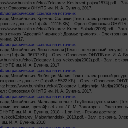
s://www.buninlib.ru/ekoll/Zolotarev_Kostrovoi_pojas(1974).pdf. - З
рел : Орловская ОНУПБ им. И. А. Бунина, 2017.
иблиографическая ссылка на источник
нард Михайлович. Кремль. Соловки [Текст: электронный ресурс] :
ронные данные: (1 файл: 11115 КБ). - Орел : Орловская ОНУПБ им. 
s://www.buninlib.ru/ekoll/Zolotarev_Kreml_Solovki(2006).pdf. - Загл
и в стихах "Арсений Чигринев"; Драмы: трилогия. - Электронная
унина, 2017.
иблиографическая ссылка на источник
нард Михайлович. Липа вековая [Текст : электронный ресурс] : кн
ые: (1 файл: 36737 КБ). - Орел : Орловская ОНУПБ им. И. А. Буни
w.buninlib.ru/ekoll/Zolotarev_Lipa_vekovaja(2002).pdf. - Загл. с эк
ОНУПБ им. И. А. Бунина, 2017.
иблиографическая ссылка на источник
нард Михайлович. Любящая Мария [Текст : электронный ресурс] :
ектронные данные : (1 файл: 5522 КБ). - Орел : Орловская ОНУПБ 
па: https://www.buninlib.ru/ekoll/Zolotarev_Lubjashaja_Marija(2005).
рел : Орловская ОНУПБ им. И. А. Бунина, 2017.
иблиографическая ссылка на источник
нард Михайлович. Малоархангельск. Глубинка русская моя [Текс
хами, песнями, прозой]: в 4-х кн. / Л. М. Золотарев. - Электронн
НУПБ им. И. А. Бунина, 2018. - 1 on-line. - Режим доступа:
b.ru/ekoll/Zolotarev_Maloarhandelsk_2013.pdf. - Загл. с экрана. Эл
м. И. А. Бунина, 2018.
иблиографическая ссылка на источник