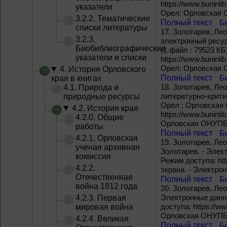
https://www.buninli
указатели
Орел: Орловская О
3.2.2. Тематические
Полный текст
Б
списки литературы
17.
Золотарев, Лео
3.2.3.
электронный ресур
Биобиблиографические
(1 файл : 79523 КБ
указатели и списки
https://www.buninli
Орел: Орловская О
4. История Орловского
Полный текст
Б
края в книгах
18.
Золотарев, Лео
4.1. Природа и
литературно-критич
природные ресурсы
Орел : Орловская О
4.2. История края
https://www.buninli
4.2.0. Общие
Орловская ОНУПБ и
работы
Полный текст
Б
4.2.1. Орловская
19.
Золотарев, Лео
ученая архивная
Золотарев. - Элект
комиссия
Режим доступа: http
4.2.2.
экрана. - Электро
Отечественная
Полный текст
Б
война 1812 года
20.
Золотарев, Лео
Электронные данные
4.2.3. Первая
доступа: https://ww
мировая война
Орловская ОНУПБ и
4.2.4. Великая
Полный текст
Б