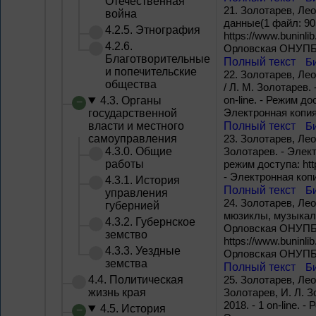
Отечественная
21.
Золотарев, Лео
война
данные(1 файл: 905
4.2.5. Этнография
https://www.buninli
4.2.6.
Орловская ОНУПБ и
Благотворительные
Полный текст
Б
и попечительские
22.
Золотарев, Лео
общества
/ Л. М. Золотарев.
on-line. - Режим до
4.3. Органы
Электронная копия
государственной
власти и местного
Полный текст
Б
самоуправления
23.
Золотарев, Лео
4.3.0. Общие
Золотарев. - Элект
работы
режим доступа: htt
- Электронная коп
4.3.1. История
Полный текст
Б
управления
24.
Золотарев, Лео
губернией
мюзиклы, музыкаль
4.3.2. Губернское
Орловская ОНУПБ им
земство
https://www.buninli
4.3.3. Уездные
Орловская ОНУПБ и
земства
Полный текст
Б
4.4. Политическая
25.
Золотарев, Лео
жизнь края
Золотарев, И. Л. 
2018. - 1 on-line. 
4.5. История