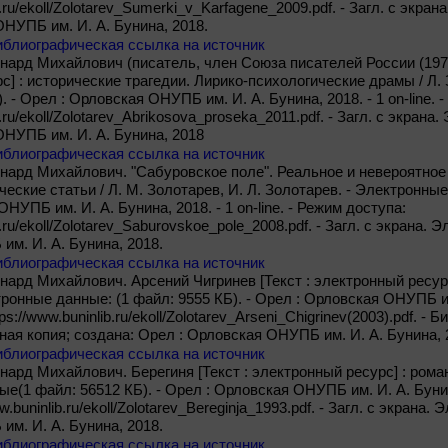
b.ru/ekoll/Zolotarev_Sumerki_v_Karfagene_2009.pdf. - Загл. с экра
НУПБ им. И. А. Бунина, 2018.
иблиографическая ссылка на источник
нард Михайлович (писатель, член Союза писателей России (1973)
с] : исторические трагедии. Лирико-психологические драмы / Л.
). - Орел : Орловская ОНУПБ им. И. А. Бунина, 2018. - 1 on-line. 
b.ru/ekoll/Zolotarev_Abrikosova_proseka_2011.pdf. - Загл. с экрана
НУПБ им. И. А. Бунина, 2018
иблиографическая ссылка на источник
нард Михайлович. "Сабуровское поле". Реальное и невероятное [
еские статьи / Л. М. Золотарев, И. Л. Золотарев. - Электронные
НУПБ им. И. А. Бунина, 2018. - 1 on-line. - Режим доступа:
b.ru/ekoll/Zolotarev_Saburovskoe_pole_2008.pdf. - Загл. с экрана.
м. И. А. Бунина, 2018.
иблиографическая ссылка на источник
нард Михайлович. Арсений Чигринев [Текст : электронный ресурс]
ронные данные: (1 файл: 9555 КБ). - Орел : Орловская ОНУПБ им. И
s://www.buninlib.ru/ekoll/Zolotarev_Arseni_Chigrinev(2003).pdf. - Би
нная копия; создана: Орел : Орловская ОНУПБ им. И. А. Бунина, 
иблиографическая ссылка на источник
нард Михайлович. Берегиня [Текст : электронный ресурс] : роман 
(1 файл: 56512 КБ). - Орел : Орловская ОНУПБ им. И. А. Бунина,
w.buninlib.ru/ekoll/Zolotarev_Bereginja_1993.pdf. - Загл. с экрана
м. И. А. Бунина, 2018.
иблиографическая ссылка на источник