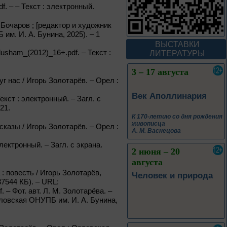
f. – – Текст : электронный.
В борьбе против
нацизма мы были
вместе
Бочаров ; [редактор и художник
им. И. А. Бунина, 2025). – 1
Великая Победа народов
ВЫСТАВКИ
многонациональной страны
dusham_(2012)_16+.pdf. – Текст :
ЛИТЕРАТУРЫ
3 – 17 августа
г нас / Игорь Золотарёв. – Орел :
Век Аполлинария
Текст : электронный. – Загл. с
21.
К 170-летию со дня рождения
живописца
сказы / Игорь Золотарёв. – Орел :
А. М. Васнецова
 электронный. – Загл. с экрана.
2 июня – 20
августа
 повесть / Игорь Золотарёв,
Человек и природа
7544 КБ). – URL:
f. – Фот. авт. Л. М. Золотарёва. –
рловская ОНУПБ им. И. А. Бунина,