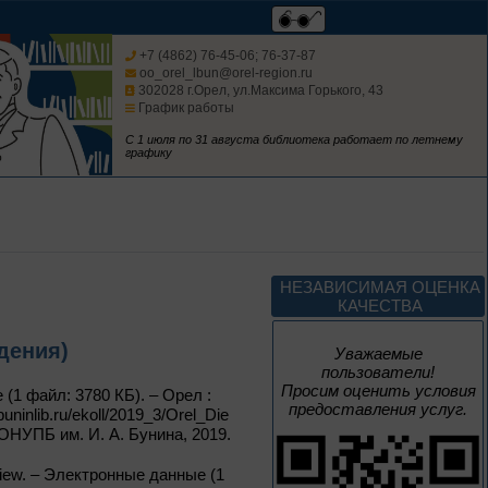
+7 (4862) 76-45-06; 76-37-87
oo_orel_lbun@orel-region.ru
302028 г.Орел, ул.Максима Горького, 43
До конца года
График работы
С 1 июля по 31 августа библиотека работает по летнему
Музыка единства
графику
К Году единства народов
России
До конца года
НЕЗАВИСИМАЯ ОЦЕНКА
КАЧЕСТВА
Изучаем русский
язык
дения)
Уважаемые
пользователи!
Просим оценить условия
 (1 файл: 3780 КБ). – Орел :
предоставления услуг.
ninlib.ru/ekoll/2019_3/Orel_Die
 ОНУПБ им. И. А. Бунина, 2019.
До конца года
eniew. – Электронные данные (1