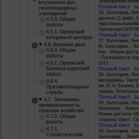
Электронная копия
внутренних дел,
Полный текст
Б
пенитенциарных
26.
Золотарев, Лео
учреждений
данные: (1 файл: 5
4.5.0. Общие
https://www.buninli
работы
Орловская ОНУПБ и
4.5.1. Орловский
Полный текст
Б
каторжный централ
27.
Золотарев, Лео
4.6. Военное дело
М. Золотарев. - Эл
4.6.0. Общие
line. - Режим досту
работы
- Посвящается год
4.6.1. Орловский
2017.
Бахтина кадетский
Полный текст
Б
корпус
28.
Золотарев, Лео
мелодрамы. Театр 
4.6.4.
им. И. А. Бунина, 20
Противопожарная
экрана. Электронн
служба
Полный текст
Б
4.7. Экономика,
29.
Золотарев, Лео
промышленность,
Матвеева. - Электр
сельское хозяйство
Режим доступа: http
4.7.0. Общие
создана: Орел : О
работы
Полный текст
Б
4.7.1.
30.
Золотарев, Лео
Статистические
Золотарев. - Элект