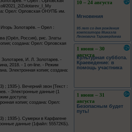
 Золотарёв. – Орел : Орловская
10 – 24 августа
koll/2021_2/Zolotarev_I_My
дана: Орел: Орловская ОНУПБ им.
Мгновения
 Игорь Золотарёв. – Орел :
95 лет со дня рождения
композитора Микаэла
Леоновича Таривердиева
рева (Орёл, Россия), рис. Златы
 копия; создана: Орел: Орловская
1 июня – 30
августа
Культурная суббота.
 Золотарев, И. Л. Золотарев. -
Краеведение: в
, 2018. - 1 on-line. - Режим
помощь участника
экрана. Электронная копия; создана:
; 1935-). Вечерний звон [Текст :
рев. - Электронные данные (1
1 июня – 31
Режим доступа:
августа
ктронная копия; создана: Орел:
Безопасным будет
путь!
) ; 1935-). Сумерки в Карфагене
ктронные данные (1файл: 55572КБ).