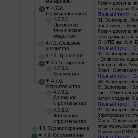
материалы
Режим доступа: http
4.7.2.
копия; создана: О
Промышленность
Полный текст
Б
4.7.2.1.
31.
Золотарев, Лео
Орловское
Золотарев. - Элект
техническое
Режим доступа: http
общество
книга романа-эпопе
ОНУПБ им. И. А. Б
4.7.3. Сельское
Полный текст
Б
хозяйство
32.
Золотарев, Лео
4.7.4. Транспорт
- Электронные данн
4.7.5. Торговля
доступа: https://ww
4.7.5.1.
Орел : Орловская 
Купечество
Полный текст
Б
4.7.6.
33.
Золотарев, Лео
Строительство
М. Золотарев. - Эл
4.7.6.1.
line. - Режим досту
Дорожное
копия; создана: О
строительство
Полный текст
Б
34.
Золотарев, Лео
4.7.6.2.
[(фотороман со сти
Жилищное
Орел : Орловская О
строительство
https://www.buninli
4.8. Здравоохранение
Орловская ОНУПБ и
4.9. Образование
Полный текст
Б