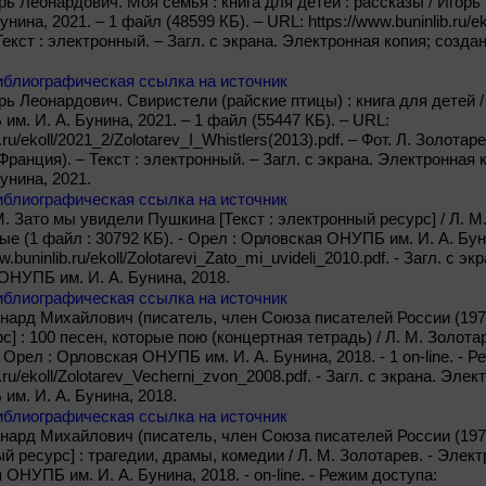
рь Леонардович. Моя семья : книга для детей : рассказы / Игорь
нина, 2021. – 1 файл (48599 КБ). – URL: https://www.buninlib.ru/e
– Текст : электронный. – Загл. с экрана. Электронная копия; соз
иблиографическая ссылка на источник
рь Леонардович. Свиристели (райские птицы) : книга для детей /
м. И. А. Бунина, 2021. – 1 файл (55447 КБ). – URL:
b.ru/ekoll/2021_2/Zolotarev_I_Whistlers(2013).pdf. – Фот. Л. Золота
ранция). – Текст : электронный. – Загл. с экрана. Электронная
унина, 2021.
иблиографическая ссылка на источник
М. Зато мы увидели Пушкина [Текст : электронный ресурс] / Л. М.
 (1 файл : 30792 КБ). - Орел : Орловская ОНУПБ им. И. А. Бунина
w.buninlib.ru/ekoll/Zolotarevi_Zato_mi_uvideli_2010.pdf. - Загл. с 
ОНУПБ им. И. А. Бунина, 2018.
иблиографическая ссылка на источник
нард Михайлович (писатель, член Союза писателей России (1973) 
] : 100 песен, которые пою (концертная тетрадь) / Л. М. Золота
- Орел : Орловская ОНУПБ им. И. А. Бунина, 2018. - 1 on-line. - 
b.ru/ekoll/Zolotarev_Vecherni_zvon_2008.pdf. - Загл. с экрана. Эле
м. И. А. Бунина, 2018.
иблиографическая ссылка на источник
нард Михайлович (писатель, член Союза писателей России (1973
ый ресурс] : трагедии, драмы, комедии / Л. М. Золотарев. - Эле
 ОНУПБ им. И. А. Бунина, 2018. - on-line. - Режим доступа: