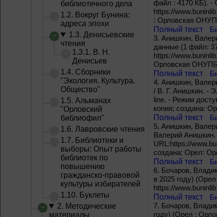
файл : 4170 КБ). -
библиотечного дела
https://www.buninl
1.2. Вокруг Бунина:
: Орловская ОНУПБ
адреса эпохи
Полный текст
Б
1.3. Денисьевские
3.
Анишкин, Валери
чтения
данные (1 файл: 37
1.3.1. В. Н.
https://www.buninli
Денисьев
Орловская ОНУПБ и
1.4. Сборники
Полный текст
Б
"Экология. Культура.
4.
Анишкин, Валери
Общество"
/ В. Г. Анишкин. -
line. - Режим досту
1.5. Альманах
копия; создана: О
"Орловский
Полный текст
Б
библиофил"
5.
Анишкин, Валери
1.6. Лавровские чтения
Валерий Анишкин. –
1.7. Библиотеки и
URL:https://www.bun
выборы: Опыт работы
создана: Орел: Орл
библиотек по
Полный текст
Б
повышению
6.
Бочаров, Владим
гражданско-правовой
в 2025 году) (Орел
культуры избирателей
https://www.buninli
1.10. Буклеты
Полный текст
Б
7.
Бочаров, Владим
2. Методические
году) (Орел : Орло
материалы