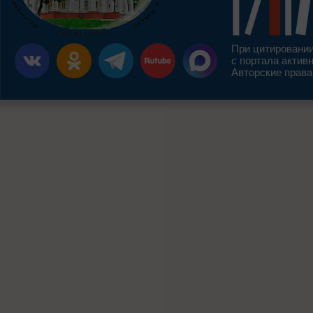
При цитировании
с портала актив
Авторские права