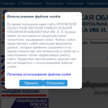
Главная
О библиотеке
Читателям
Коллегам
Официальн
×
Использование файлов cookie
Во время посещения вами сайта ОРЛОВСКОЙ
ОБЛАСТНОЙ НАУЧНОЙ УНИВЕРСАЛЬНОЙ
ПУБЛИЧНОЙ БИБЛИОТЕКИ ИМ. И. А. Бунина
может использоваться общеотраслевая
технология, называемая cookie. Файлы cookie
Услуги
Ресурсы
Проекты
Электронная коллекция
Электронн
представляют собой небольшие фрагменты
данных, которые временно сохраняются на
вашем компьютере или мобильном устройстве и
обеспечивают более эффективную работу
сайта. Продолжая просматривать данный сайт,
вы соглашаетесь с использованием файлов
cookie.
Политика использования файлов cookie
«Лабиринт
Принять
Отклонить
Инте