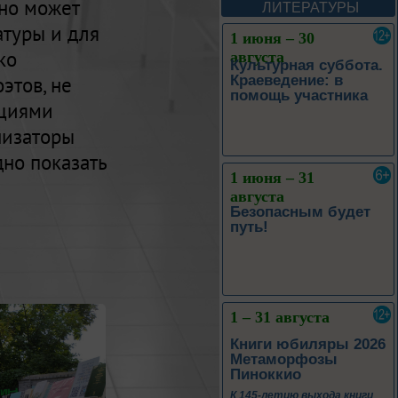
 но может
Леоновича Таривердиева
ЛИТЕРАТУРЫ
атуры и для
1 июня – 30
ко
августа
Культурная суббота.
Краеведение: в
этов, не
помощь участника
ациями
анизаторы
дно показать
1 июня – 31
августа
Безопасным будет
путь!
1 – 31 августа
Книги юбиляры 2026
Метаморфозы
Пиноккио
К 145-летию выхода книги