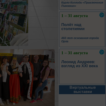
Карло Коллоди «Приключения
Пиноккио»
1 – 31 августа
Полёт над
столетиями
460 лет основания города
Орла
1 – 31 августа
Леонид Андреев:
взгляд из XXI века
Виртуальные
1 – 31 августа
выставки
Новые книги – новые
знания