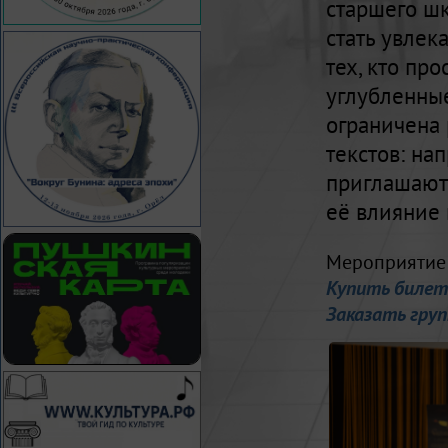
старшего шк
стать увлек
тех, кто пр
углубленные
ограничена
текстов: на
приглашают 
её влияние 
Мероприятие 
Купить биле
Заказать груп