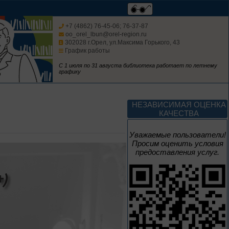
Мастера кисти:
галерея талантов
+7 (4862) 76-45-06; 76-37-87
oo_orel_lbun@orel-region.ru
302028 г.Орел, ул.Максима Горького, 43
График работы
Цикл выставок литературы
С 1 июля по 31 августа библиотека работает по летнему
графику
До конца года
Творец и муза
НЕЗАВИСИМАЯ ОЦЕНКА
КАЧЕСТВА
Цикл выставок литературы
Уважаемые пользователи!
Просим оценить условия
предоставления услуг.
4 – 14 августа
)
В борьбе против
нацизма мы были
вместе
Великая Победа народов
многонациональной страны