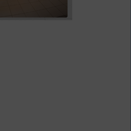
Книги из серии
«Военный дневник»
1 – 31 августа
Грани души
К 155-летию со дня рождения
Л. Н. Андреева
1 – 31 августа
Волшебный мир
сказок И. Я.
Билибина
Из цикла «Мастера кисти:
галерея талантов»
1 – 31 августа
Фаина Раневская: