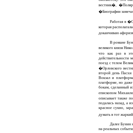
вестник�, �Поляр
�Биографии замеч
Работая в �О
которая располагала
доканчиваю афоризм
В романе Бун
великого князя Нико
что как раз в эт
действительности 
поезд с телом Велик
�Орловского вестн
второй день Пасхи 
Вокзал и платформ
платформе, но даже 
бокам, сделанный и
епископом Михаило
описывает также по
подалась назад, а и
красное сукно, зар
думать в тот жаркий
Далее Бунин 
на реальных события