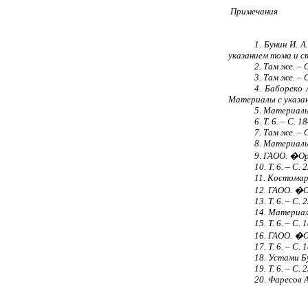
Примечания
1. Бунин И. А
указанием тома и с
2. Там же. – С
3. Там же. – С
4. Бабореко 
Материалы с указан
5. Материалы.
6. Т. 6. – С. 18
7. Там же. – С
8. Материалы.
9. ГАОО. �Ор
10. Т. 6. – С. 
11. Костомаро
12. ГАОО. �О
13. Т. 6. – С. 
14. Материалы
15. Т. 6. – С. 
16. ГАОО. �О
17. Т. 6. – С. 
18. Устами Бу
19. Т. 6. – С. 
20. Фаресов А