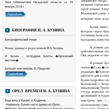
Дворянское гнездо, 
ловской области от 18
Указ губернатора Ор
названия городских
ноября 2019 г
герой романа Алекс
Московской улице: �
вечерние огни, за р
Бунин пишет 
БИОГРАФИЯ И. А. БУНИНА
котором сидел Арс
гостиница была в не
находилась известн
Биографический очерк
В романе рас
Новые данные о родословной И.А. Бунина
действительным его
Оки, недалеко от ко
И. Бунин – сотрудник газеты �Орловский
вестник�
В романе Бун
газеты �Голос� (та
Больше чем любовь. В. Пащенко
редакцию �Голоса�
рабочего дня и собл
Бунин подробно опи
Болховской, с Болх
запыленными Триумф
ОРЕЛ ВРЕМЕН И. А. БУНИНА
оттуда вернулся о
дрожавший и гудевш
навстречу мне <..
Еще юны и Бунин, и Андреев...
расположение улиц 
Наверное, Бунин часто думал об Орле...
через реку Орлик н
�Жизнь Арсеньева� писалась в Грассе, спустя