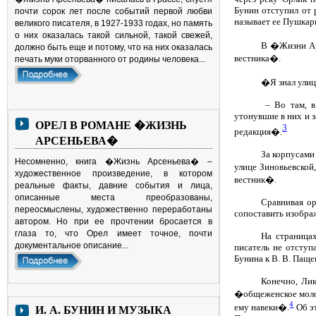
Бунин отступил от 
почти сорок лет после событий первой любви
называет ее Пушкарн
великого писателя, в 1927-1933 годах, но память
о них оказалась такой сильной, такой свежей,
В �Жизни Арс
должно быть еще и потому, что на них оказалась
вестника�.
печать муки оторванного от родины человека...
�Я знал улицу
– Во там, в
утонувшие в них и з
ОРЕЛ В РОМАНЕ �ЖИЗНЬ
3
редакция�.
АРСЕНЬЕВА�
За корпусами
Несомненно, книга �Жизнь Арсеньева� –
улице Зиновьевской
художественное произведение, в котором
вестник�.
реальные факты, давние события и лица,
описанные места преобразованы,
Сравнивая ор
переосмыслены, художественно переработаны
сопоставить изобра
автором. Но при ее прочтении бросается в
глаза то, что Орел имеет точное, почти
На страницах
документальное описание...
писатель не отступ
Бунина к В. В. Паще
Конечно, Лик
�общеженское молод
4
ему навеки�.
Об эт
И. А. БУНИН И МУЗЫКА