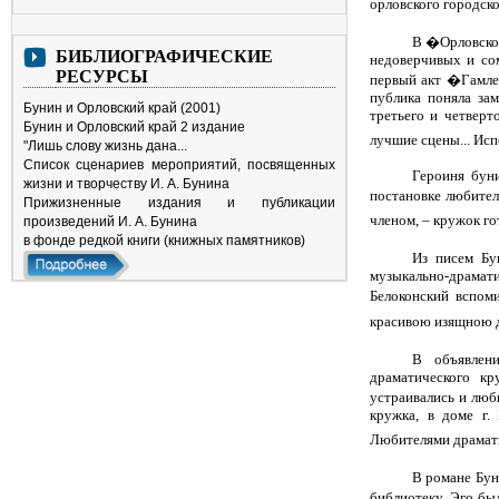
орловского городско
В �Орловском
БИБЛИОГРАФИЧЕСКИЕ
недоверчивых и сом
РЕСУРСЫ
первый акт �Гамлет
публика поняла зам
Бунин и Орловский край (2001)
третьего и четверт
Бунин и Орловский край 2 издание
лучшие сцены... Исп
"Лишь слову жизнь дана...
Список сценариев мероприятий, посвященных
Героиня буни
жизни и творчеству И. А. Бунина
постановке любител
Прижизненные издания и публикации
членом, – кружок го
произведений И. А. Бунина
в фонде редкой книги (книжных памятников)
Из писем Бу
музыкально-драматич
Белоконский вспом
красивою изящною
В объявлени
драматического к
устраивались и люб
кружка, в доме г.
Любителями драмати
В романе Бун
библиотеку. Эго бы