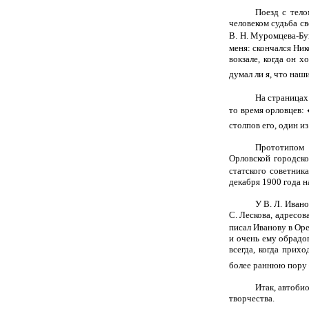
Поезд с тело
человеком судьба св
В. Н. Муромцева-Бун
меня: скончался Ник
вокзале, когда он 
думал ли я, что наш
На страницах
то время орловцев: 
столпов его, один и
Прототипом 
Орловской городск
статского советни
декабря 1900 года н
У В. Л. Иван
С. Лескова, адресов
писал Иванову в Ор
и очень ему обрадов
всегда, когда прих
более раннюю пору 
Итак, автоби
творчества.