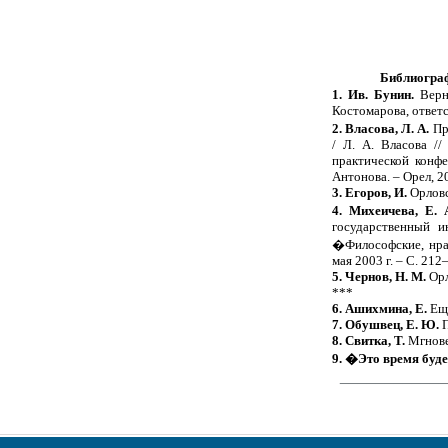
Библиограф
1. Ив. Бунин.
Верни
Костомарова, ответс
2. Власова, Л. А.
Пр
/ Л. А. Власова /
практической конф
Антонова. – Орел, 20
3. Егоров, И.
Орловск
4. Михеичева, Е. 
государственный и
�Философские, нра
мая 2003 г. – С. 212
5. Чернов, Н. М.
Орл
***
6. Ашихмина, Е.
Еще
7. Обушвец, Е. Ю.
П
8. Свитка, Т.
Мгновен
9. �Это время буд
____________