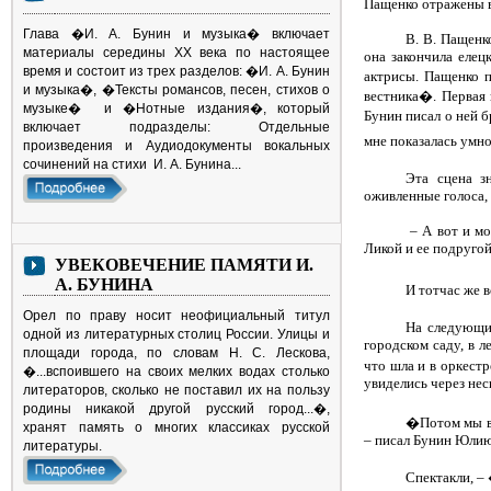
Пащенко отражены в
Глава �И. А. Бунин и музыка� включает
В. В. Пащенк
материалы середины ХХ века по настоящее
она закончила елец
время и состоит из трех разделов: �И. А. Бунин
актрисы. Пащенко п
и музыка�, �Тексты романсов, песен, стихов о
вестника�. Первая 
музыке� и �Нотные издания�, который
Бунин писал о ней 
включает подразделы: Отдельные
мне показалась умн
произведения и Аудиодокументы вокальных
сочинений на стихи И. А. Бунина...
Эта сцена з
оживленные голоса, 
– А вот и мо
Ликой и ее подругой
УВЕКОВЕЧЕНИЕ ПАМЯТИ И.
А. БУНИНА
И тотчас же 
Орел по праву носит неофициальный титул
На следующий
одной из литературных столиц России. Улицы и
городском саду, в л
площади города, по словам Н. С. Лескова,
что шла и в оркестр
�...вспоившего на своих мелких водах столько
увиделись через нес
литераторов, сколько не поставил их на пользу
родины никакой другой русский город...�,
�Потом мы вм
хранят память о многих классиках русской
– писал Бунин Юлию
литературы.
Спектакли, –