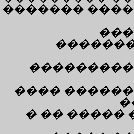
������� ����
���
�������
���������
���� ������
�
� �� ����� 