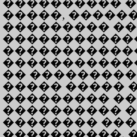
���������� 
�����, �����
��������� ��
�����������
�����������
������������
�� ���������
����� ����� 
��������� �
���������� ��
�������� ��
����������, 