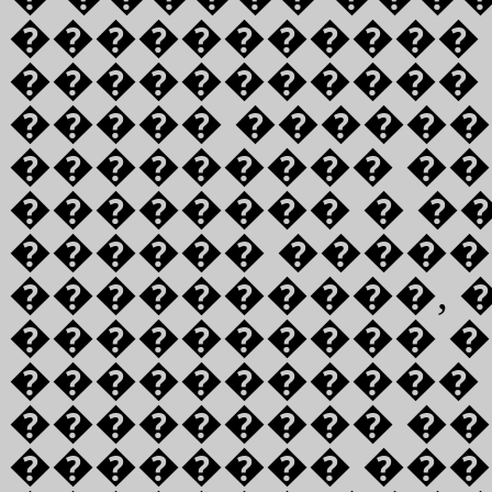
�����������
�����������
����� ������
��������� ��
�������� � �
������ ����
����������,
���������� 
�����������
��������� ��
�������� ���