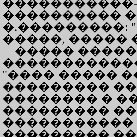
�����������
���������� �
�.���������: 
�����, ����� 
����� ����
�����������
"���� ����� �
��������� �
�������� � �
��������� ��
����������� 
��������� �