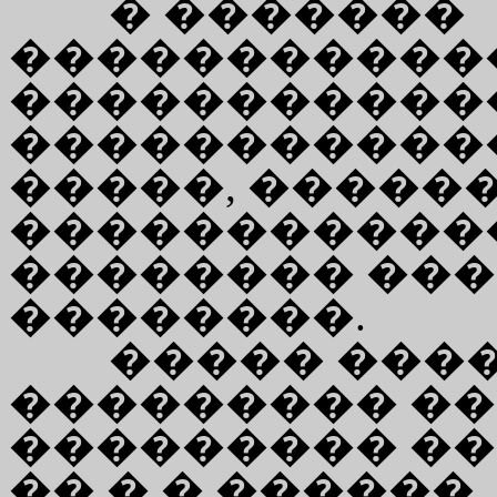
� �������
������������
�����������
�����������
�����, �����
������������
�������� ��
��������.
����� ����
��������� ��
��������� �
��.�.�.������.