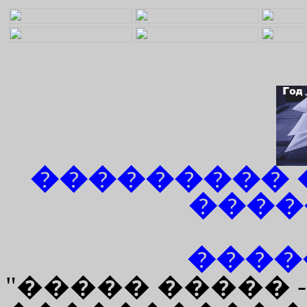
���������
����
����
"����� ����� -