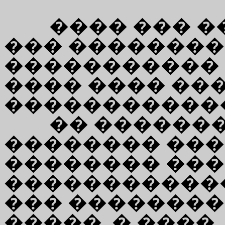
���� ��� 
��� ��������
����������� 
���� ���� ��
������������
�� ������
�������� ���
�������� ���
�����������
��� ���������
�����. � ����