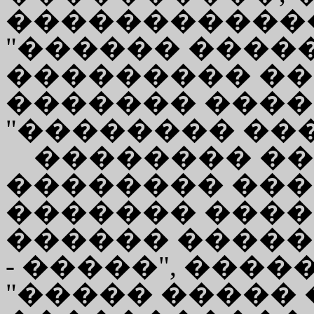
�����������
"������ �����
��������� �
������� ����
"�������� ��
�������� ��
�������� ��
������� ����
������ ����
- �����", ���
"����� ����� 