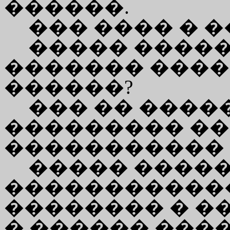
������.
��� ���� � �
����� �����
������� ����
������?
��� �� ����
��������� ��
����������� 
����� ����
�����������
�������� � �
� ������ ����