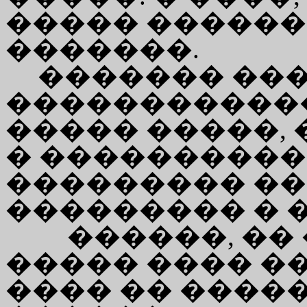
����� ������
�������.
������� ��
������������
����� �����, 
� ���������� 
��������� ��
��������� � �
������, ��
����� ���� �
���� �� ����