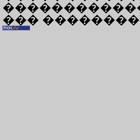
�����������
��� ��������