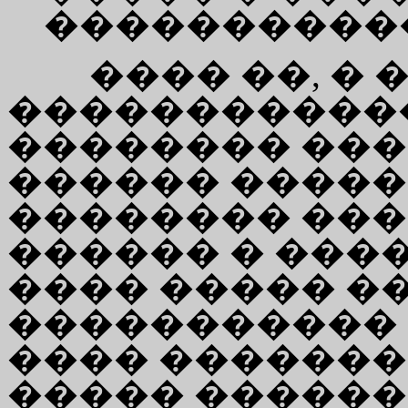
����������
���� ��, �
������������
�������� ���
������ �����
�������� ���
������ � ���
���� ����� �
����������� 
���� �������
����� �����