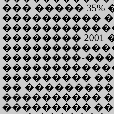
��� ����� 35%
���������� �
������������
�������� 2001 
�����������
��������-��
������������
��������� ��
�� ���������
���������� 
��������� ��