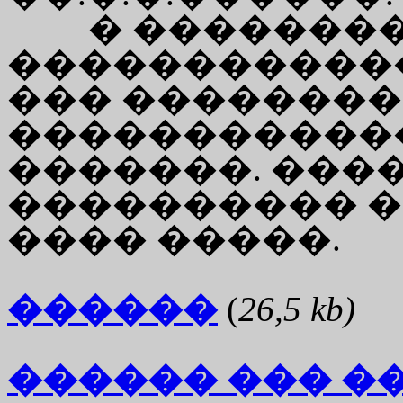
� �������
������������
��� �������
�����������
�������. ���
���������� �
���� �����.
������
(
26,5 kb)
������ ��� �