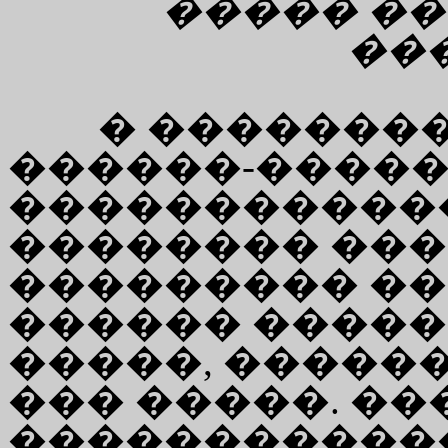
����� ��
���
� ��������
������-����
������������
�������� ��
��������� ��
������ �����
�����, �����
��� �����. �
������������