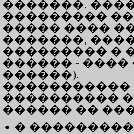
�������. ���
��������� ��
����� ���� �
�������, ���
��������� � �.
������ - ���
������).
�����������
���������� �
������ �� ��
� ���������