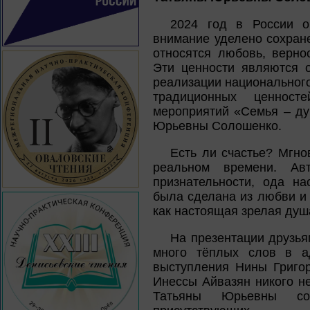
2024 год в России о
внимание уделено сохран
относятся любовь, верно
Эти ценности являются о
реализации национального
традиционных ценност
мероприятий «Семья – ду
Юрьевны Солошенко.
Есть ли счастье? Мгно
реальном времени. А
признательности, ода на
была сделана из любви и 
как настоящая зрелая душ
На презентации друзья
много тёплых слов в а
выступления Нины Григо
Инессы Айвазян никого н
Татьяны Юрьевны соп