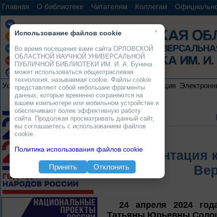
Главная
О библиотеке
Читателям
Коллегам
Официальн
×
Использование файлов cookie
Во время посещения вами сайта ОРЛОВСКОЙ
ОБЛАСТНОЙ НАУЧНОЙ УНИВЕРСАЛЬНОЙ
ПУБЛИЧНОЙ БИБЛИОТЕКИ ИМ. И. А. Бунина
может использоваться общеотраслевая
технология, называемая cookie. Файлы cookie
Услуги
Ресурсы
Проекты
Электронная коллекция
Электронн
представляют собой небольшие фрагменты
данных, которые временно сохраняются на
вашем компьютере или мобильном устройстве и
обеспечивают более эффективную работу
сайта. Продолжая просматривать данный сайт,
вы соглашаетесь с использованием файлов
cookie.
Политика использования файлов cookie
Презентация 
Принять
Отклонить
Вер
24 апреля 2024 год
Татьяны Юрьевны Солош