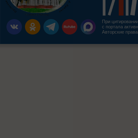
При цитировании
с портала актив
Авторские права