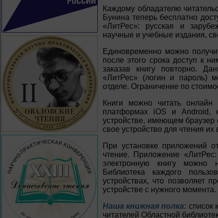
Каждому обладателю читательс
Бунина теперь бесплатно дост
«ЛитРес»: русская и зарубе
научные и учебные издания, с
Единовременно можно получит
после этого срока доступ к н
заказав книгу повторно. Да
«ЛитРес» (логин и пароль) 
отделе. Ограничение по стоимо
Книги можно читать онлайн 
платформах iOS и Android,
устройстве, имеющем браузер с
свое устройство для чтения их
При установке приложений о
чтение. Приложение «ЛитРес:
электронную книгу можно н
Библиотека каждого пользо
устройствах, что позволяет п
устройстве с нужного момента.
Наша книжная полка:
список к
читателей Областной библиотеки