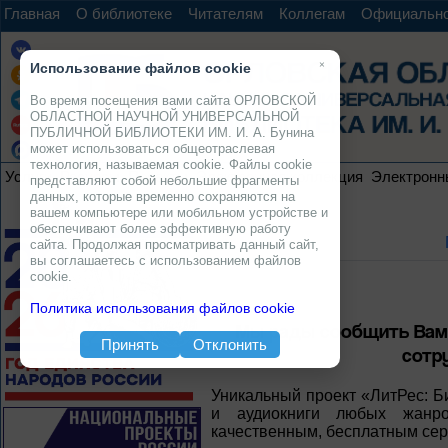
Главная
О библиотеке
Читателям
Коллегам
Официальн
×
Использование файлов cookie
Во время посещения вами сайта ОРЛОВСКОЙ
ОБЛАСТНОЙ НАУЧНОЙ УНИВЕРСАЛЬНОЙ
ПУБЛИЧНОЙ БИБЛИОТЕКИ ИМ. И. А. Бунина
может использоваться общеотраслевая
технология, называемая cookie. Файлы cookie
Услуги
Ресурсы
Проекты
Электронная коллекция
Электронн
представляют собой небольшие фрагменты
данных, которые временно сохраняются на
вашем компьютере или мобильном устройстве и
обеспечивают более эффективную работу
сайта. Продолжая просматривать данный сайт,
вы соглашаетесь с использованием файлов
cookie.
Политика использования файлов cookie
Мы рады сообщить Вам, 
Принять
Отклонить
сотру
Уникальный проект «ЛитРес: Б
и аудиокниги любых жанр
качественным, бесплатным серв