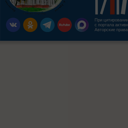
При цитировании
с портала актив
Авторские права