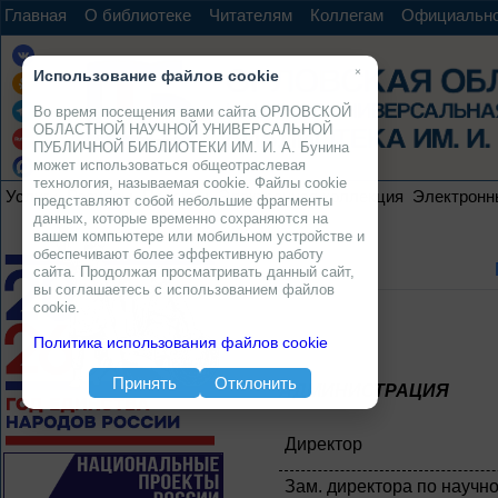
Главная
О библиотеке
Читателям
Коллегам
Официальн
×
Использование файлов cookie
Во время посещения вами сайта ОРЛОВСКОЙ
ОБЛАСТНОЙ НАУЧНОЙ УНИВЕРСАЛЬНОЙ
ПУБЛИЧНОЙ БИБЛИОТЕКИ ИМ. И. А. Бунина
может использоваться общеотраслевая
технология, называемая cookie. Файлы cookie
Услуги
Ресурсы
Проекты
Электронная коллекция
Электронн
представляют собой небольшие фрагменты
данных, которые временно сохраняются на
вашем компьютере или мобильном устройстве и
обеспечивают более эффективную работу
сайта. Продолжая просматривать данный сайт,
вы соглашаетесь с использованием файлов
cookie.
Политика использования файлов cookie
Принять
Отклонить
АДМИНИСТРАЦИЯ
Директор
Зам. директора по научн