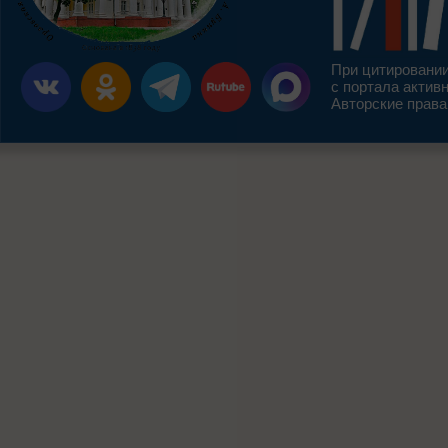
При цитировании
с портала актив
Авторские права