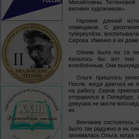
Михайловны Тютюновой «
великих художников».
Героиня данной ист
помещиков. С десятилет
туберкулёза, воспитывала
Серова. Именно в их доме
Обоим было по 19 лет
Казалось бы: вот оно 
влюблённым. Они вынужде
Ольге пришлось уехат
После, когда диагноз не 
на работу. Серов приеха
отправился в Петербург,
девушка не могли воссоед
их.
Венчание состоялось. 
было так радужно в их се
занималась Ольга, когда 