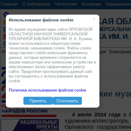
Главная
О библиотеке
Читателям
Коллегам
Официальн
×
Использование файлов cookie
Во время посещения вами сайта ОРЛОВСКОЙ
ОБЛАСТНОЙ НАУЧНОЙ УНИВЕРСАЛЬНОЙ
ПУБЛИЧНОЙ БИБЛИОТЕКИ ИМ. И. А. Бунина
может использоваться общеотраслевая
технология, называемая cookie. Файлы cookie
Услуги
Ресурсы
Проекты
Электронная коллекция
Электронн
представляют собой небольшие фрагменты
данных, которые временно сохраняются на
вашем компьютере или мобильном устройстве и
обеспечивают более эффективную работу
сайта. Продолжая просматривать данный сайт,
вы соглашаетесь с использованием файлов
cookie.
Политика использования файлов cookie
Русские муз
Принять
Отклонить
4 июля 2024 года
в б
художника-иллюстратора
Орловского государствен