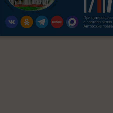
При цитировании
с портала актив
Авторские права