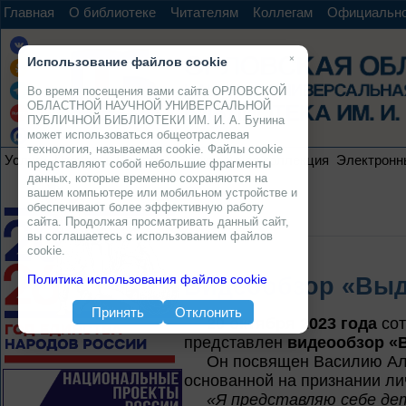
Главная
О библиотеке
Читателям
Коллегам
Официальн
×
Использование файлов cookie
Во время посещения вами сайта ОРЛОВСКОЙ
ОБЛАСТНОЙ НАУЧНОЙ УНИВЕРСАЛЬНОЙ
ПУБЛИЧНОЙ БИБЛИОТЕКИ ИМ. И. А. Бунина
может использоваться общеотраслевая
технология, называемая cookie. Файлы cookie
Услуги
Ресурсы
Проекты
Электронная коллекция
Электронн
представляют собой небольшие фрагменты
данных, которые временно сохраняются на
вашем компьютере или мобильном устройстве и
обеспечивают более эффективную работу
сайта. Продолжая просматривать данный сайт,
вы соглашаетесь с использованием файлов
cookie.
Политика использования файлов cookie
Видеообзор «Выда
Принять
Отклонить
20 октября 2023 года
сот
представлен
видеообзор «В
Он посвящен Василию Але
основанной на признании ли
«Я представляю себе дет