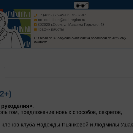
+7 (4862) 76-45-06; 76-37-87
oo_orel_lbun@orel-region.ru
302028 г.Орел, ул.Максима Горького, 43
График работы
С 1 июля по 31 августа библиотека работает по летнему
графику
2+)
 рукоделия»
.
опытом, предложение новых способов, секретов,
х членов клуба Надежды Пьянковой и Людмилы Ушак