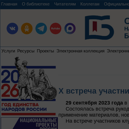
Главная
О библиотеке
Читателям
Коллегам
Официальн
Услуги
Ресурсы
Проекты
Электронная коллекция
Электронн
X встреча участн
29 сентября 2023 года
в 
Состоялась встреча руко
применение материалов, нов
На встрече участников к