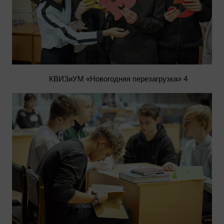
КВИЗиУМ «Новогодняя перезагрузка» 4