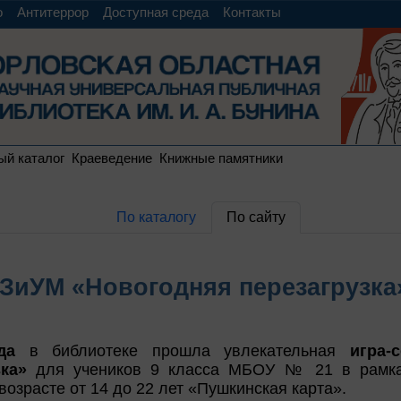
о
Антитеррор
Доступная среда
Контакты
ый каталог
Краеведение
Книжные памятники
По каталогу
По сайту
ЗиУМ «Новогодняя перезагрузка»
да
в библиотеке прошла увлекательная
игра-
ка»
для учеников 9 класса МБОУ № 21 в рамках
озрасте от 14 до 22 лет «Пушкинская карта».