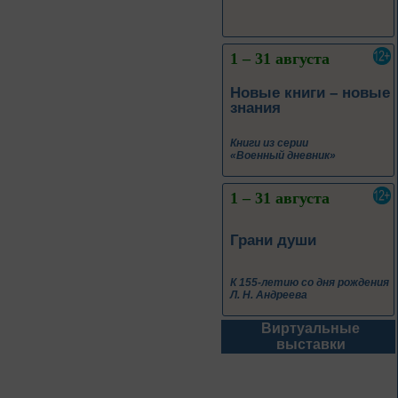
1 – 31 августа
Новые книги – новые
знания
Книги из серии
«Военный дневник»
1 – 31 августа
Грани души
К 155-летию со дня рождения
Л. Н. Андреева
Виртуальные
1 – 31 августа
выставки
Волшебный мир
сказок И. Я.
Билибина