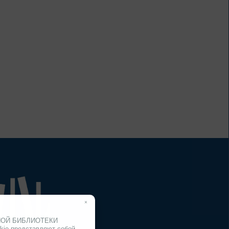
До конца года
Изучаем русский
язык
До конца года
Россия: приглашение
в путешествие
Цикл выставок литературы
До конца года
Мастера кисти:
галерея талантов
×
Цикл выставок литературы
ЧНОЙ БИБЛИОТЕКИ
kie представляют собой