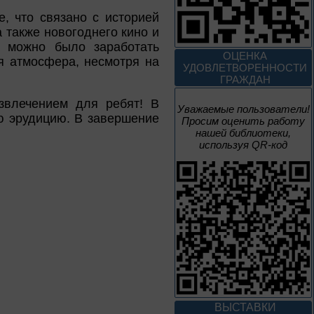
10 – 24 августа
, что связано с историей
 также новогоднего кино и
х можно было заработать
Мгновения
ОЦЕНКА
я атмосфера, несмотря на
УДОВЛЕТВОРЕННОСТИ
95 лет со дня рождения
ГРАЖДАН
композитора Микаэла
Леоновича Таривердиева
звлечением для ребят! В
Уважаемые пользователи!
ю эрудицию. В завершение
Просим оценить работу
1 июня – 30
нашей библиотеки,
августа
Культурная суббота.
используя QR-код
Краеведение: в
помощь участника
1 июня – 31
августа
Безопасным будет
путь!
ВЫСТАВКИ