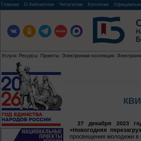
Главная
О библиотеке
Читателям
Коллегам
Официальн
Услуги
Ресурсы
Проекты
Электронная коллекция
Электронн
КВИ
27 декабря 2023 го
«Новогодняя перезагруз
просвещения молодежи в в