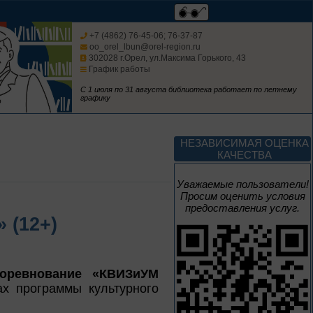
В борьбе против
нацизма мы были
+7 (4862) 76-45-06; 76-37-87
вместе
oo_orel_lbun@orel-region.ru
302028 г.Орел, ул.Максима Горького, 43
Великая Победа народов
График работы
многонациональной страны
С 1 июля по 31 августа библиотека работает по летнему
графику
3 – 17 августа
Век Аполлинария
НЕЗАВИСИМАЯ ОЦЕНКА
КАЧЕСТВА
К 170-летию со дня рождения
живописца
Уважаемые пользователи!
А. М. Васнецова
Просим оценить условия
предоставления услуг.
2 июня – 20
 (12+)
августа
Человек и природа
соревнование «КВИЗиУМ
 программы культурного