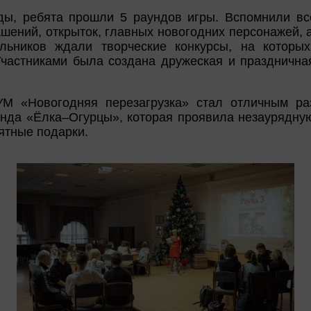
ы, ребята прошли 5 раундов игры. Вспомнили все
ашений, открыток, главных новогодних персонажей, а
ольников ждали творческие конкурсы, на которы
частниками была создана дружеская и празднична
М «Новогодняя перезагрузка» стал отличным ра
анда «Ёлка–Огурцы», которая проявила незаурядну
ятные подарки.