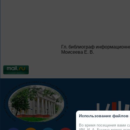
Гл. библиограф информационно
Моисеева Е. В.
Использование файлов 
Во время посещения ва
При цитировании
ИМ. И. А. Бунина может исп