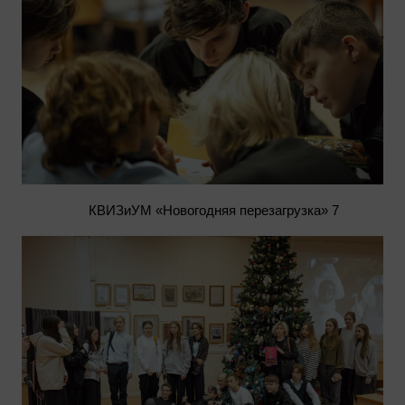
КВИЗиУМ «Новогодняя перезагрузка» 7