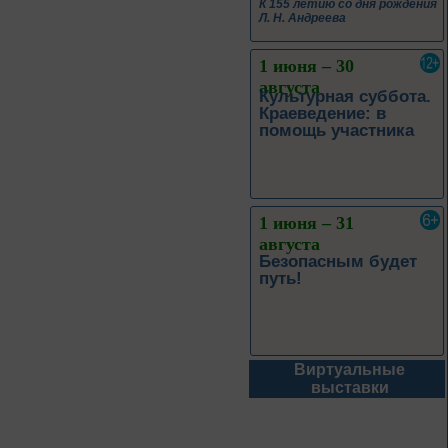
К 155 летию со дня рождения
Л. Н. Андреева
1 июня – 30
августа
Культурная суббота.
Краеведение: в
помощь участника
1 июня – 31
августа
Безопасным будет
путь!
Виртуальные
1 – 31 августа
выставки
Книги юбиляры 2026
Метаморфозы
Пиноккио