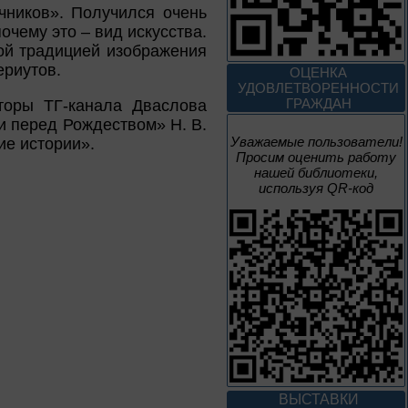
чников». Получился очень
4 – 14 августа
очему это – вид искусства.
В борьбе против
ой традицией изображения
нацизма мы были
ериутов.
ОЦЕНКА
вместе
УДОВЛЕТВОРЕННОСТИ
ГРАЖДАН
торы ТГ-канала Дваслова
Великая Победа народов
многонациональной страны
и перед Рождеством» Н. В.
Уважаемые пользователи!
ие истории».
Просим оценить работу
3 – 17 августа
нашей библиотеки,
используя QR-код
Век Аполлинария
К 170-летию со дня рождения
живописца
А. М. Васнецова
2 июня – 20
августа
Человек и природа
ВЫСТАВКИ