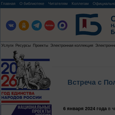
Главная
О библиотеке
Читателям
Коллегам
Официальн
Услуги
Ресурсы
Проекты
Электронная коллекция
Электронн
Встреча с По
6 января 2024 года
в ч