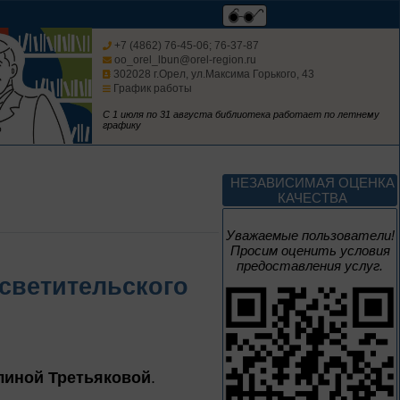
Россия: приглашение
в путешествие
+7 (4862) 76-45-06; 76-37-87
oo_orel_lbun@orel-region.ru
302028 г.Орел, ул.Максима Горького, 43
График работы
Цикл выставок литературы
С 1 июля по 31 августа библиотека работает по летнему
графику
До конца года
Мастера кисти:
НЕЗАВИСИМАЯ ОЦЕНКА
галерея талантов
КАЧЕСТВА
Цикл выставок литературы
Уважаемые пользователи!
Просим оценить условия
предоставления услуг.
До конца года
светительского
Творец и муза
Цикл выставок литературы
линой Третьяковой
.