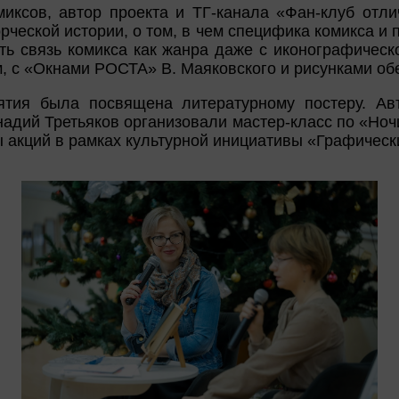
иксов, автор проекта и ТГ-канала «Фан-клуб отли
рческой истории, о том, в чем специфика комикса и п
ть связь комикса как жанра даже с иконографическ
м, с «Окнами РОСТА» В. Маяковского и рисунками об
ятия была посвящена литературному постеру. Ав
адий Третьяков организовали мастер-класс по «Ноч
ы акций в рамках культурной инициативы «Графическ