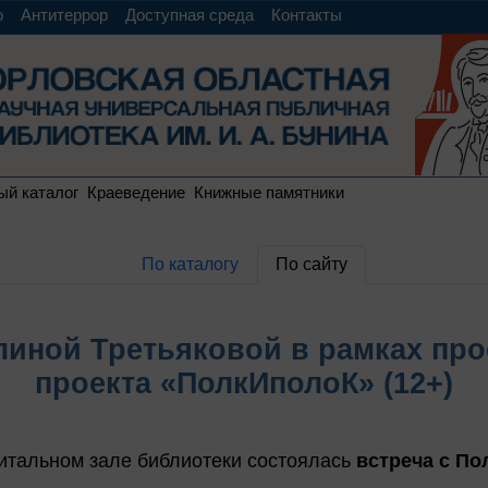
о
Антитеррор
Доступная среда
Контакты
ый каталог
Краеведение
Книжные памятники
По каталогу
По сайту
линой Третьяковой в рамках про
проекта «ПолкИполоК» (12+)
итальном зале библиотеки состоялась
встреча с По