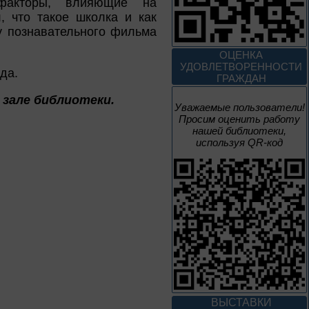
 факторы, влияющие на
1 – 31 августа
, что такое школка и как
у познавательного фильма
Книги юбиляры 2026
Метаморфозы
ОЦЕНКА
Пиноккио
УДОВЛЕТВОРЕННОСТИ
да.
К 145-летию выхода книги
ГРАЖДАН
Карло Коллоди «Приключения
Пиноккио»
 зале библиотеки.
Уважаемые пользователи!
Просим оценить работу
1 – 31 августа
нашей библиотеки,
используя QR-код
Полёт над
столетиями
460 лет основания города
Орла
1 – 31 августа
Леонид Андреев:
взгляд из XXI века
ВЫСТАВКИ