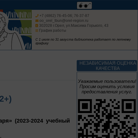
Мгновения
+7 (4862) 76-45-06; 76-37-87
oo_orel_lbun@orel-region.ru
302028 г.Орел, ул.Максима Горького, 43
95 лет со дня рождения
График работы
композитора Микаэла
Леоновича Таривердиева
С 1 июля по 31 августа библиотека работает по летнему
графику
1 июня – 30
августа
Культурная суббота.
Краеведение: в
НЕЗАВИСИМАЯ ОЦЕНКА
помощь участника
КАЧЕСТВА
Уважаемые пользователи!
Просим оценить условия
предоставления услуг.
1 июня – 31
2+)
августа
Безопасным будет
путь!
ря» (2023-2024 учебный