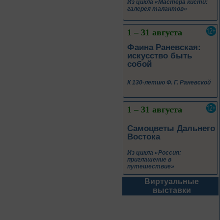
Из цикла «Мастера кисти:
галерея талантов»
1 – 31 августа
Фаина Раневская:
искусство быть
собой
К 130-летию Ф. Г. Раневской
1 – 31 августа
Самоцветы Дальнего
Востока
Из цикла «Россия:
приглашение в
путешествие»
Виртуальные
1 – 31 августа
выставки
Антон Павлович
Чехов