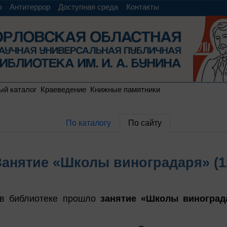
о
Антитеррор
Доступная среда
Контакты
ый каталог
Краеведение
Книжные памятники
По каталогу
По сайту
Занятие «Школы виноградаря» (1
в библиотеке прошло
занятие «Школы винограда