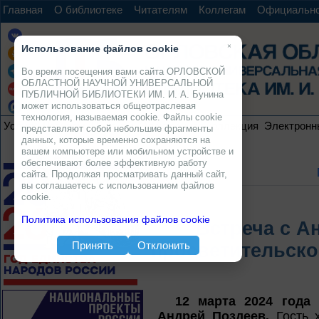
Главная
О библиотеке
Читателям
Коллегам
Официальн
×
Использование файлов cookie
Во время посещения вами сайта ОРЛОВСКОЙ
ОБЛАСТНОЙ НАУЧНОЙ УНИВЕРСАЛЬНОЙ
ПУБЛИЧНОЙ БИБЛИОТЕКИ ИМ. И. А. Бунина
может использоваться общеотраслевая
технология, называемая cookie. Файлы cookie
Услуги
Ресурсы
Проекты
Электронная коллекция
Электронн
представляют собой небольшие фрагменты
данных, которые временно сохраняются на
вашем компьютере или мобильном устройстве и
обеспечивают более эффективную работу
сайта. Продолжая просматривать данный сайт,
вы соглашаетесь с использованием файлов
cookie.
Политика использования файлов cookie
Встреча с А
Принять
Отклонить
просветительско
12 марта 2024 года
в
Андрей Поздеев.
Гость х