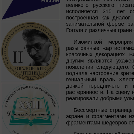
великого русского писа
исполняется 215 лет с
построенная как диалог 
занимательной форме ра
Гоголя и различные грани 
Изюминкой мероприя
разыгранные «артистами
красочных декорациях. В
другим являются ухажер
появлении следующего. С
подняла настроение зрите
гениальный враль Хлест
дочкой городничего и 
растерянности. На сцену 
реагировали добрыми улы
Бессмертные страницы
экране и фрагментами из
фрагментами шедевров оте