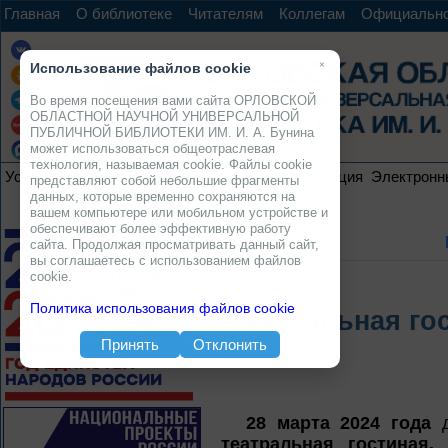
Главная
О библиотеке
Читателям
Коллегам
Официальн
×
Использование файлов cookie
Во время посещения вами сайта ОРЛОВСКОЙ
ОБЛАСТНОЙ НАУЧНОЙ УНИВЕРСАЛЬНОЙ
ПУБЛИЧНОЙ БИБЛИОТЕКИ ИМ. И. А. Бунина
может использоваться общеотраслевая
технология, называемая cookie. Файлы cookie
Услуги
Ресурсы
Проекты
Электронная коллекция
Электронн
представляют собой небольшие фрагменты
данных, которые временно сохраняются на
вашем компьютере или мобильном устройстве и
обеспечивают более эффективную работу
сайта. Продолжая просматривать данный сайт,
вы соглашаетесь с использованием файлов
cookie.
Политика использования файлов cookie
Театральная го
Принять
Отклонить
28 марта 2024 года
д
театральная гостиная.
Н