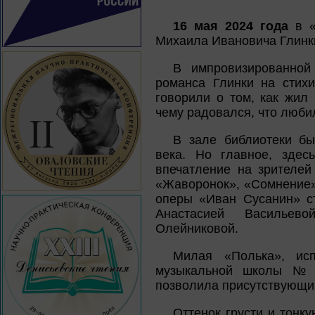
16 мая 2024 года
в «
Михаила Ивановича Глинк
В импровизированно
романса Глинки на сти
говорили о том, как жил
чему радовался, что любил
В зале библиотеки б
века. Но главное, здес
впечатление на зрителей
«Жаворонок», «Сомнение»
оперы «Иван Сусанин» с
Анастасией Васильев
Олейниковой.
Милая «Полька», ис
музыкальной школы № 
позволила присутствующим
Оттенок грусти и тонк