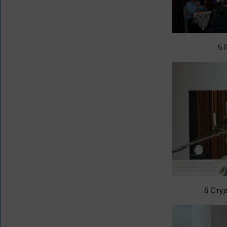
5 
6 Сту