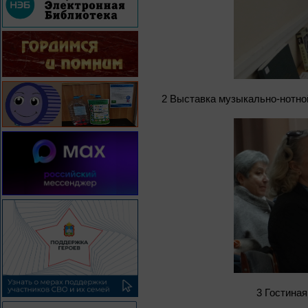
2 Выставка музыкально-нотной
3 Гостина