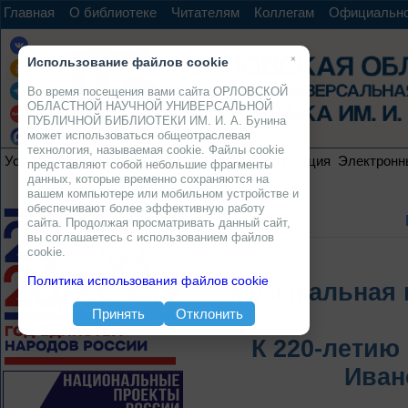
Главная
О библиотеке
Читателям
Коллегам
Официальн
×
Использование файлов cookie
Во время посещения вами сайта ОРЛОВСКОЙ
ОБЛАСТНОЙ НАУЧНОЙ УНИВЕРСАЛЬНОЙ
ПУБЛИЧНОЙ БИБЛИОТЕКИ ИМ. И. А. Бунина
может использоваться общеотраслевая
технология, называемая cookie. Файлы cookie
Услуги
Ресурсы
Проекты
Электронная коллекция
Электронн
представляют собой небольшие фрагменты
данных, которые временно сохраняются на
вашем компьютере или мобильном устройстве и
обеспечивают более эффективную работу
сайта. Продолжая просматривать данный сайт,
вы соглашаетесь с использованием файлов
cookie.
Политика использования файлов cookie
Музыкальная г
Принять
Отклонить
К 220-летию
Иван