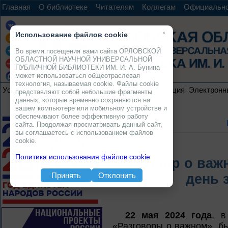
Главная
О библиотеке
Читателям
Коллегам
Официальн
×
Использование файлов cookie
Во время посещения вами сайта ОРЛОВСКОЙ
ОБЛАСТНОЙ НАУЧНОЙ УНИВЕРСАЛЬНОЙ
ПУБЛИЧНОЙ БИБЛИОТЕКИ ИМ. И. А. Бунина
может использоваться общеотраслевая
технология, называемая cookie. Файлы cookie
Услуги
Ресурсы
Проекты
Электронная коллекция
Электронн
представляют собой небольшие фрагменты
данных, которые временно сохраняются на
вашем компьютере или мобильном устройстве и
обеспечивают более эффективную работу
сайта. Продолжая просматривать данный сайт,
вы соглашаетесь с использованием файлов
cookie.
Политика использования файлов cookie
Разговор о важ
Принять
Отклонить
день 
22 мая 2024 года
, в
«Разговоры о важном», б