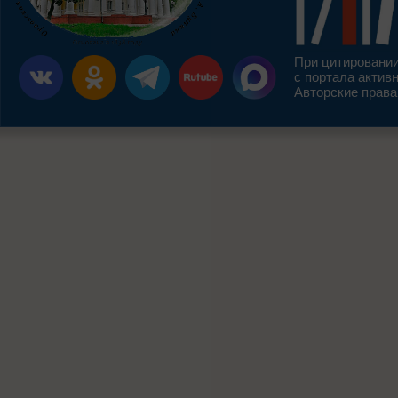
При цитировании
с портала актив
Авторские права