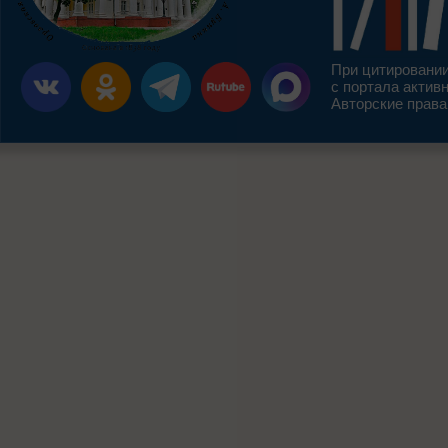
При цитировании
с портала актив
Авторские права