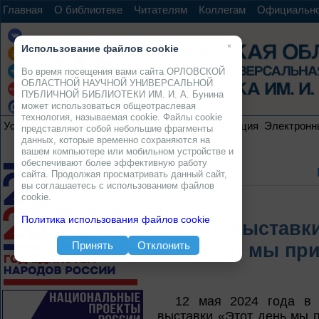
Главная
О библиотеке
Читателям
Коллегам
Официальн
×
Использование файлов cookie
Во время посещения вами сайта ОРЛОВСКОЙ
ОБЛАСТНОЙ НАУЧНОЙ УНИВЕРСАЛЬНОЙ
ПУБЛИЧНОЙ БИБЛИОТЕКИ ИМ. И. А. Бунина
может использоваться общеотраслевая
технология, называемая cookie. Файлы cookie
Услуги
Ресурсы
Проекты
Электронная коллекция
Электронн
представляют собой небольшие фрагменты
данных, которые временно сохраняются на
вашем компьютере или мобильном устройстве и
обеспечивают более эффективную работу
сайта. Продолжая просматривать данный сайт,
вы соглашаетесь с использованием файлов
cookie.
Политика использования файлов cookie
Обзор выставки
Принять
Отклонить
день мы при
12 мая 2024 года в 
выставки «Этот день мы 