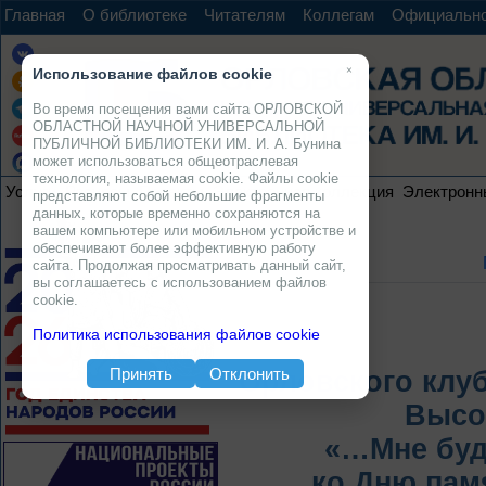
Главная
О библиотеке
Читателям
Коллегам
Официальн
×
Использование файлов cookie
Во время посещения вами сайта ОРЛОВСКОЙ
ОБЛАСТНОЙ НАУЧНОЙ УНИВЕРСАЛЬНОЙ
ПУБЛИЧНОЙ БИБЛИОТЕКИ ИМ. И. А. Бунина
может использоваться общеотраслевая
технология, называемая cookie. Файлы cookie
Услуги
Ресурсы
Проекты
Электронная коллекция
Электронн
представляют собой небольшие фрагменты
данных, которые временно сохраняются на
вашем компьютере или мобильном устройстве и
обеспечивают более эффективную работу
сайта. Продолжая просматривать данный сайт,
вы соглашаетесь с использованием файлов
cookie.
Политика использования файлов cookie
Принять
Отклонить
Орловского клуб
Высо
«…Мне буд
ко Дню памя