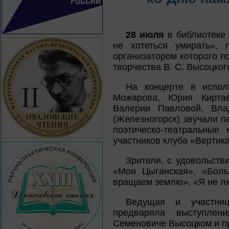
28 июля
в библиотеке 
не хотеться умирать»,
организатором которого п
творчества В. С. Высоцког
На концерте в испол
Можарова, Юрия Киртае
Валерии Павловой, Вла
(Железногорск) звучали 
поэтическо-театральные
участников клуба «Вертик
Зрители, с удовольств
«Моя Цыганская», «Бол
вращаем землю», «Я не л
Ведущая и участниц
предваряла выступлен
Семеновиче Высоцком и п