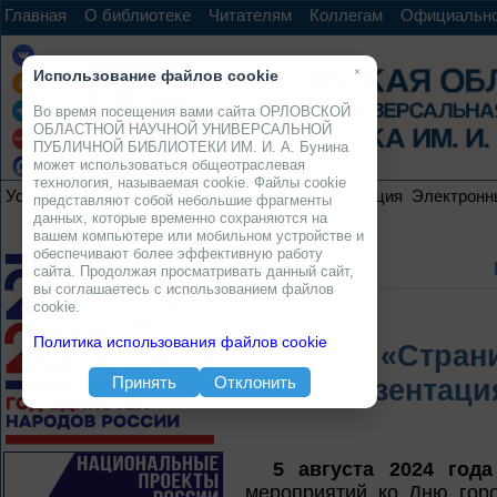
Главная
О библиотеке
Читателям
Коллегам
Официальн
×
Использование файлов cookie
Во время посещения вами сайта ОРЛОВСКОЙ
ОБЛАСТНОЙ НАУЧНОЙ УНИВЕРСАЛЬНОЙ
ПУБЛИЧНОЙ БИБЛИОТЕКИ ИМ. И. А. Бунина
может использоваться общеотраслевая
технология, называемая cookie. Файлы cookie
Услуги
Ресурсы
Проекты
Электронная коллекция
Электронн
представляют собой небольшие фрагменты
данных, которые временно сохраняются на
вашем компьютере или мобильном устройстве и
обеспечивают более эффективную работу
сайта. Продолжая просматривать данный сайт,
вы соглашаетесь с использованием файлов
cookie.
Политика использования файлов cookie
«Стран
Принять
Отклонить
Презентаци
5 августа 2024 года
мероприятий ко Дню го