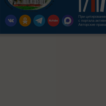
При цитировании
с портала актив
Авторские права