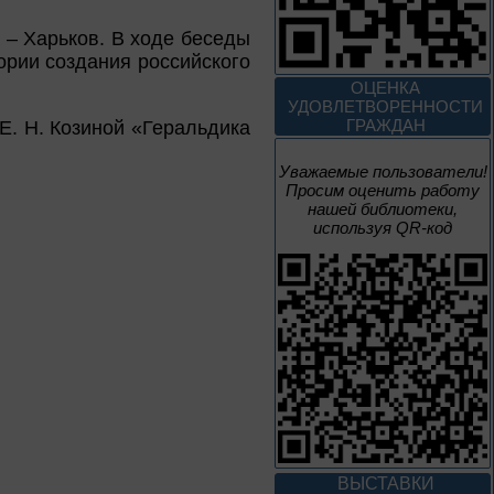
Новые книги – новые
 – Харьков. В ходе беседы
знания
ории создания российского
ОЦЕНКА
Книги из серии
«Военный дневник»
УДОВЛЕТВОРЕННОСТИ
ГРАЖДАН
Е. Н. Козиной «Геральдика
1 – 31 августа
Уважаемые пользователи!
Просим оценить работу
Грани души
нашей библиотеки,
используя QR-код
К 155-летию со дня рождения
Л. Н. Андреева
1 – 31 августа
Волшебный мир
сказок И. Я.
Билибина
Из цикла «Мастера кисти:
галерея талантов»
ВЫСТАВКИ