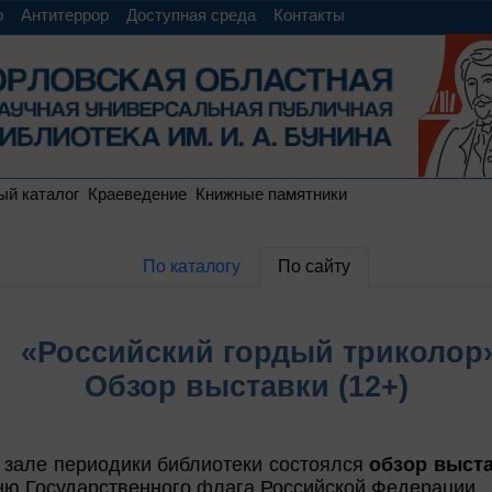
о
Антитеррор
Доступная среда
Контакты
ый каталог
Краеведение
Книжные памятники
По каталогу
По сайту
«Российский гордый триколор
Обзор выставки (12+)
 зале периодики библиотеки состоялся
обзор выст
Дню Государственного флага Российской Федерации.