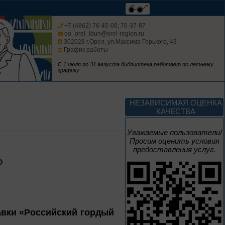
Метаморфозы
Пиноккио
К 145-летию выхода книги
+7 (4862) 76-45-06; 76-37-87
Карло Коллоди «Приключения
oo_orel_lbun@orel-region.ru
Пиноккио»
302028 г.Орел, ул.Максима Горького, 43
График работы
1 – 31 августа
С 1 июля по 31 августа библиотека работает по летнему
графику
Полёт над
столетиями
НЕЗАВИСИМАЯ ОЦЕНКА
460 лет основания города
КАЧЕСТВА
Орла
Уважаемые пользователи!
1 – 31 августа
Просим оценить условия
предоставления услуг.
Леонид Андреев:
»
взгляд из XXI века
авки «Российский гордый
1 – 31 августа