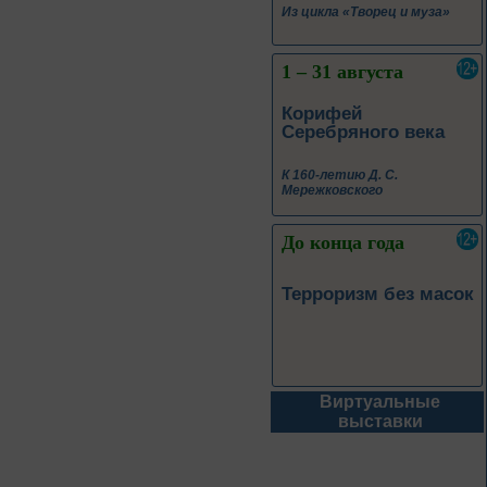
1 – 31 августа
Корифей
Серебряного века
К 160-летию Д. С.
Мережковского
До конца года
Терроризм без масок
До конца года
Виртуальные
Народов много –
выставки
страна одна
К Году единства народов