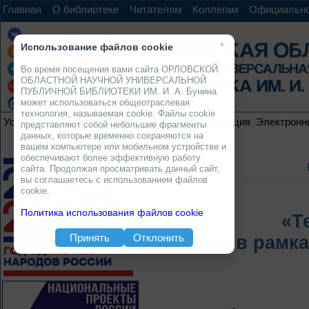
Главная
О библиотеке
Читателям
Коллегам
Официальн
×
Использование файлов cookie
Во время посещения вами сайта ОРЛОВСКОЙ
ОБЛАСТНОЙ НАУЧНОЙ УНИВЕРСАЛЬНОЙ
ПУБЛИЧНОЙ БИБЛИОТЕКИ ИМ. И. А. Бунина
может использоваться общеотраслевая
технология, называемая cookie. Файлы cookie
Услуги
Ресурсы
Проекты
Электронная коллекция
Электронн
представляют собой небольшие фрагменты
данных, которые временно сохраняются на
вашем компьютере или мобильном устройстве и
обеспечивают более эффективную работу
сайта. Продолжая просматривать данный сайт,
вы соглашаетесь с использованием файлов
cookie.
Политика использования файлов cookie
«Т
Принять
Отклонить
Встреча в рамк