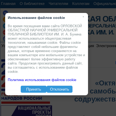
Главная
О библиотеке
Читателям
Коллегам
Официальн
×
Использование файлов cookie
Во время посещения вами сайта ОРЛОВСКОЙ
ОБЛАСТНОЙ НАУЧНОЙ УНИВЕРСАЛЬНОЙ
ПУБЛИЧНОЙ БИБЛИОТЕКИ ИМ. И. А. Бунина
может использоваться общеотраслевая
технология, называемая cookie. Файлы cookie
Услуги
Ресурсы
Проекты
Электронная коллекция
Электронн
представляют собой небольшие фрагменты
данных, которые временно сохраняются на
вашем компьютере или мобильном устройстве и
обеспечивают более эффективную работу
сайта. Продолжая просматривать данный сайт,
вы соглашаетесь с использованием файлов
cookie.
Политика использования файлов cookie
«Октя
Принять
Отклонить
Встреча самобы
содружеств