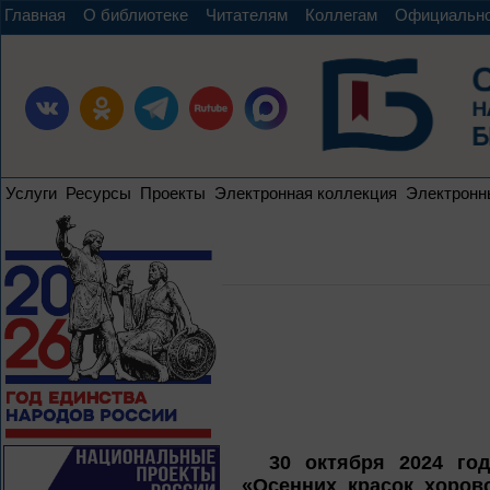
Главная
О библиотеке
Читателям
Коллегам
Официальн
Услуги
Ресурсы
Проекты
Электронная коллекция
Электронн
30 октября 2024 год
«Осенних красок хоров