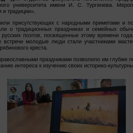
нного университета имени И. С. Тургенева. Меро
и и традиции».
мили присутствующих с народными приметами и п
зали о традиционных праздниках и семейных обыч
 русских поэтов, посвященные этому времени года,
е встречи молодые люди стали участниками масте
рябинового креста.
православными праздниками позволило им глубже п
нию интереса к изучению своих историко-культурны