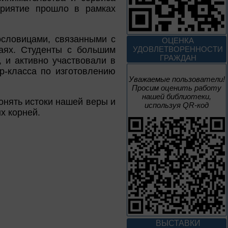
приятие прошло в рамках
3 – 17 августа
Век Аполлинария
ословицами, связанными с
ОЦЕНКА
аях. Студенты с большим
УДОВЛЕТВОРЕННОСТИ
К 170-летию со дня рождения
ГРАЖДАН
 и активно участвовали в
живописца
А. М. Васнецова
р-класса по изготовлению
Уважаемые пользователи!
Просим оценить работу
2 июня – 20
нашей библиотеки,
августа
онять истоки нашей веры и
используя QR-код
х корней.
Человек и природа
10 – 24 августа
Мгновения
95 лет со дня рождения
композитора Микаэла
ВЫСТАВКИ