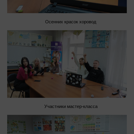
Осенних красок хоровод
Участники мастер-класса