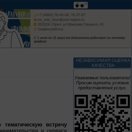
Мастера кисти:
галерея талантов
+7 (4862) 76-45-06; 76-37-87
oo_orel_lbun@orel-region.ru
302028 г.Орел, ул.Максима Горького, 43
График работы
Цикл выставок литературы
С 1 июля по 31 августа библиотека работает по летнему
графику
До конца года
Творец и муза
НЕЗАВИСИМАЯ ОЦЕНКА
КАЧЕСТВА
Цикл выставок литературы
Уважаемые пользователи!
Просим оценить условия
предоставления услуг.
4 – 14 августа
В борьбе против
нацизма мы были
вместе
Великая Победа народов
ую
тематическую встречу
многонациональной страны
ринимательства и сервиса