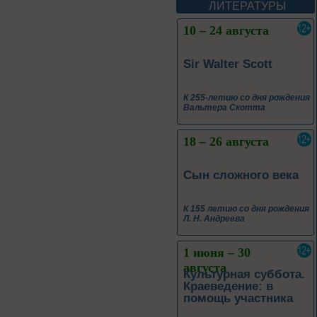
Леоновича Таривердиева
ЛИТЕРАТУРЫ
10 – 24 августа
Sir Walter Scott
К 255-летию со дня рождения
Вальтера Скотта
18 – 26 августа
Сын сложного века
К 155 летию со дня рождения
Л. Н. Андреева
1 июня – 30
августа
Культурная суббота.
Краеведение: в
помощь участника