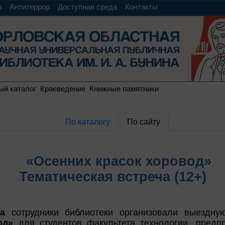
о
Антитеррор
Доступная среда
Контакты
ый каталог
Краеведение
Книжные памятники
По каталогу
По сайту
«Осенних красок хоровод»
Тематическая встреча (12+)
а
сотрудники библиотеки организовали выездн
од»
для студентов факультета технологии, предп