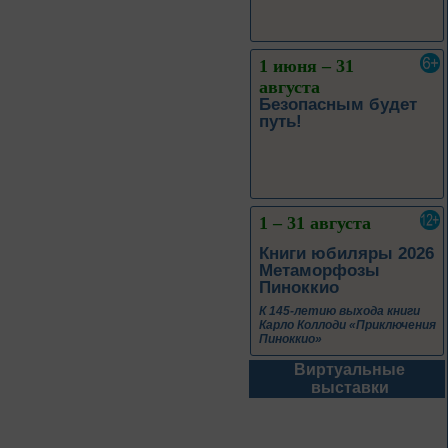
1 июня – 31
августа
Безопасным будет
путь!
1 – 31 августа
Книги юбиляры 2026
Метаморфозы
Пиноккио
К 145-летию выхода книги
Карло Коллоди «Приключения
Пиноккио»
Виртуальные
1 – 31 августа
выставки
Полёт над
столетиями