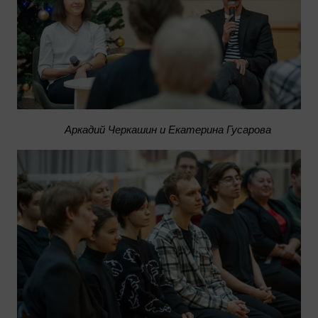
Аркадий Черкашин и Екатерина Гусарова