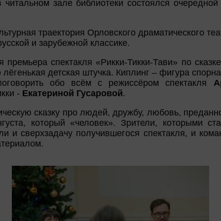
 читальном зале библиотеки состоялся очередно
льтурная траектория Орловского драматического теа
усской и зарубежной классике.
я премьера спектакля «Рикки-Тикки-Тави» по сказк
то лёгенькая детская штучка. Киплинг – фигура спорна
поговорить обо всём с режиссёром спектакля
А
кки -
Екатериной Гусаровой
.
ческую сказку про людей, дружбу, любовь, преданно
густа, который «человек». Зрители, которыми ст
и и сверхзадачу получившегося спектакля, и кома
атериалом.