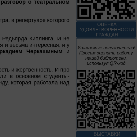
й
разговор о театральном
Век Аполлинария
тра, в репертуаре которого
ОЦЕНКА
К 170-летию со дня рождения
УДОВЛЕТВОРЕННОСТИ
живописца
ГРАЖДАН
А. М. Васнецова
е Редьярда Киплинга. И не
я и весьма интересная, и у
2 июня – 20
Уважаемые пользователи!
ркадием Черкашиным
и
Просим оценить работу
августа
нашей библиотеки,
Человек и природа
используя QR-код
сть и жертвенность. И про
али в основном студенты-
нду, которая работала над
10 – 24 августа
Мгновения
95 лет со дня рождения
композитора Микаэла
Леоновича Таривердиева
ВЫСТАВКИ