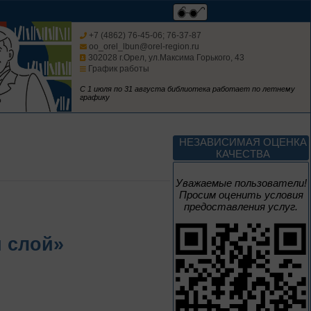
Мастера кисти:
галерея талантов
+7 (4862) 76-45-06; 76-37-87
oo_orel_lbun@orel-region.ru
Цикл выставок литературы
302028 г.Орел, ул.Максима Горького, 43
График работы
До конца года
С 1 июля по 31 августа библиотека работает по летнему
графику
Творец и муза
НЕЗАВИСИМАЯ ОЦЕНКА
КАЧЕСТВА
Цикл выставок литературы
Уважаемые пользователи!
Просим оценить условия
4 – 14 августа
предоставления услуг.
В борьбе против
нацизма мы были
й слой»
вместе
Великая Победа народов
многонациональной страны
3 – 17 августа