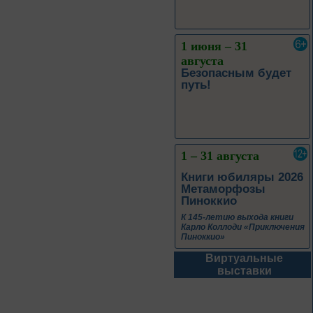
1 июня – 31
августа
Безопасным будет
путь!
1 – 31 августа
Книги юбиляры 2026
Метаморфозы
Пиноккио
К 145-летию выхода книги
Карло Коллоди «Приключения
Пиноккио»
1 – 31 августа
Виртуальные
выставки
Полёт над
столетиями