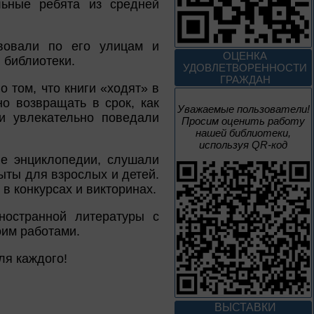
ьные ребята из средней
До конца года
твовали по его улицам и
Творец и муза
ОЦЕНКА
 библиотеки.
УДОВЛЕТВОРЕННОСТИ
ГРАЖДАН
Цикл выставок литературы
о том, что книги «ходят» в
но возвращать в срок, как
Уважаемые пользователи!
и увлекательно поведали
Просим оценить работу
4 – 14 августа
нашей библиотеки,
В борьбе против
используя QR-код
нацизма мы были
ие энциклопедии, слушали
вместе
ыты для взрослых и детей.
 в конкурсах и викторинах.
Великая Победа народов
многонациональной страны
ностранной литературы с
оим работами.
3 – 17 августа
ля каждого!
Век Аполлинария
К 170-летию со дня рождения
живописца
ВЫСТАВКИ