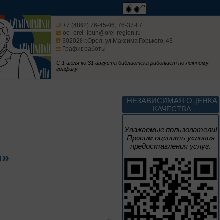
Изучаем русский
язык
+7 (4862) 76-45-06; 76-37-87
oo_orel_lbun@orel-region.ru
302028 г.Орел, ул.Максима Горького, 43
График работы
С 1 июля по 31 августа библиотека работает по летнему
графику
До конца года
Россия: приглашение
НЕЗАВИСИМАЯ ОЦЕНКА
в путешествие
КАЧЕСТВА
Цикл выставок литературы
Уважаемые пользователи!
Просим оценить условия
предоставления услуг.
До конца года
ю»
Мастера кисти:
галерея талантов
Цикл выставок литературы