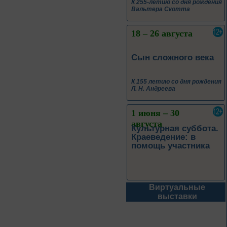
К 255-летию со дня рождения
Вальтера Скотта
18 – 26 августа
Сын сложного века
К 155 летию со дня рождения
Л. Н. Андреева
1 июня – 30
августа
Культурная суббота.
Краеведение: в
помощь участника
Виртуальные
1 июня – 31
выставки
августа
Безопасным будет
путь!