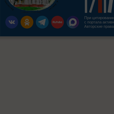
При цитировании
с портала актив
Авторские права