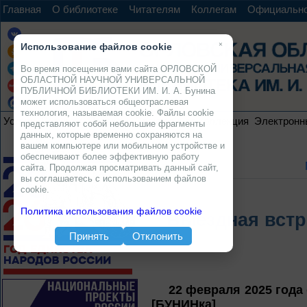
Главная
О библиотеке
Читателям
Коллегам
Официальн
×
Использование файлов cookie
Во время посещения вами сайта ОРЛОВСКОЙ
ОБЛАСТНОЙ НАУЧНОЙ УНИВЕРСАЛЬНОЙ
ПУБЛИЧНОЙ БИБЛИОТЕКИ ИМ. И. А. Бунина
может использоваться общеотраслевая
технология, называемая cookie. Файлы cookie
Услуги
Ресурсы
Проекты
Электронная коллекция
Электронн
представляют собой небольшие фрагменты
данных, которые временно сохраняются на
вашем компьютере или мобильном устройстве и
обеспечивают более эффективную работу
сайта. Продолжая просматривать данный сайт,
вы соглашаетесь с использованием файлов
cookie.
Политика использования файлов cookie
Выездная встр
Принять
Отклонить
22 февраля 2025 года
[БУНИНка]
.