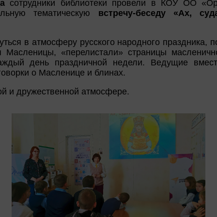
а
сотрудники библиотеки провели в КОУ ОО «Ор
ельную тематическую
встречу-беседу «Ах, су
уться в атмосферу русского народного праздника, п
я Масленицы, «перелистали» страницы масленично
аждый день праздничной недели. Ведущие вмес
оворки о Масленице и блинах.
ой и дружественной атмосфере.