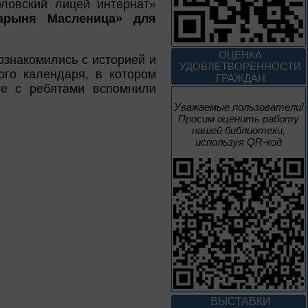
ловский лицей интернат»
2 июня – 20
дарыня Масленица» для
августа
Человек и природа
ОЦЕНКА
ознакомились с историей и
УДОВЛЕТВОРЕННОСТИ
го календаря, в котором
ГРАЖДАН
те с ребятами вспомнили
Уважаемые пользователи!
Просим оценить работу
10 – 24 августа
нашей библиотеки,
используя QR-код
Мгновения
95 лет со дня рождения
композитора Микаэла
Леоновича Таривердиева
10 – 24 августа
Sir Walter Scott
К 255-летию со дня рождения
ВЫСТАВКИ
Вальтера Скотта