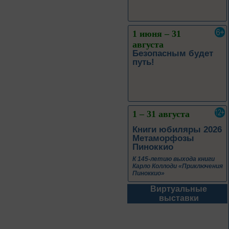
1 – 31 августа
Книги юбиляры 2026
Метаморфозы
Пиноккио
К 145-летию выхода книги
Карло Коллоди «Приключения
Пиноккио»
1 – 31 августа
Полёт над
столетиями
460 лет основания города
Орла
Виртуальные
1 – 31 августа
выставки
Леонид Андреев:
взгляд из XXI века