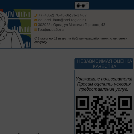
Творец и муза
+7 (4862) 76-45-06; 76-37-87
oo_orel_lbun@orel-region.ru
302028 г.Орел, ул.Максима Горького, 43
График работы
Цикл выставок литературы
С 1 июля по 31 августа библиотека работает по летнему
графику
4 – 14 августа
В борьбе против
нацизма мы были
НЕЗАВИСИМАЯ ОЦЕНКА
вместе
КАЧЕСТВА
Великая Победа народов
Уважаемые пользователи!
многонациональной страны
Просим оценить условия
предоставления услуг.
3 – 17 августа
Век Аполлинария
К 170-летию со дня рождения
живописца
А. М. Васнецова