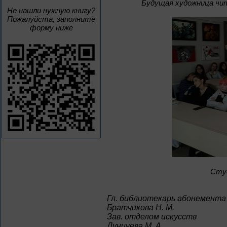
Будущая художница чит
Не нашли нужную книгу?
Пожалуйста, заполните
форму ниже
Сту
Гл. библиотекарь абонемента
Братчикова Н. М.
Зав. отделом искусств
Дуничева М. А.