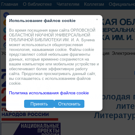
Главная
О библиотеке
Читателям
Коллегам
Официальн
×
Использование файлов cookie
Во время посещения вами сайта ОРЛОВСКОЙ
ОБЛАСТНОЙ НАУЧНОЙ УНИВЕРСАЛЬНОЙ
ПУБЛИЧНОЙ БИБЛИОТЕКИ ИМ. И. А. Бунина
может использоваться общеотраслевая
технология, называемая cookie. Файлы cookie
Услуги
Ресурсы
Проекты
Электронная коллекция
Электронн
представляют собой небольшие фрагменты
данных, которые временно сохраняются на
вашем компьютере или мобильном устройстве и
обеспечивают более эффективную работу
сайта. Продолжая просматривать данный сайт,
вы соглашаетесь с использованием файлов
cookie.
Политика использования файлов cookie
«Молодая 
Принять
Отклонить
лите
Литерату